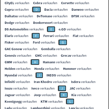
CityEL
verkaufen
Cobra
verkaufen
Corvette
verkaufen
Cupra
verkaufen
D
Dacia
verkaufen
Daewoo
verkaufen
Daihatsu
verkaufen
DeTomaso
verkaufen
DFSK
verkaufen
Dodge
verkaufen
Donkervoort
verkaufen
DS Automobiles
verkaufen
E
e.GO
verkaufen
Elaris
verkaufen
F
Ferrari
verkaufen
Fiat
verkaufen
Fisker
verkaufen
Ford
verkaufen
G
GAC Gonow
verkaufen
Gemballa
verkaufen
Genesis
verkaufen
GMC
verkaufen
Grecav
verkaufen
GWM
verkaufen
H
Hamann
verkaufen
Holden
verkaufen
Honda
verkaufen
Hummer
verkaufen
Hyundai
verkaufen
I
INEOS
verkaufen
Infiniti
verkaufen
Iran Khodro
verkaufen
Isdera
verkaufen
Isuzu
verkaufen
Iveco
verkaufen
J
JAC
verkaufen
Jaguar
verkaufen
Jeep
verkaufen
K
Kia
verkaufen
Koenigsegg
verkaufen
KTM
verkaufen
L
Lada
verkaufen
Lamborghini
verkaufen
Lancia
verkaufen