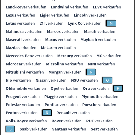
Land-Rover
verkaufen
Landwind
verkaufen
LEVC
verkaufen
Lexus
verkaufen
Ligier
verkaufen
Lincoln
verkaufen
Lotus
verkaufen
LTI
verkaufen
Lynk Co
verkaufen
M
Mahindra
verkaufen
Marcos
verkaufen
Maruti
verkaufen
Maserati
verkaufen
Maxus
verkaufen
Maybach
verkaufen
Mazda
verkaufen
McLaren
verkaufen
Mercedes-Benz
verkaufen
Mercury
verkaufen
MG
verkaufen
Microcar
verkaufen
Microlino
verkaufen
MINI
verkaufen
Mitsubishi
verkaufen
Morgan
verkaufen
N
Nio
verkaufen
Nissan
verkaufen
NSU
verkaufen
O
Oldsmobile
verkaufen
Opel
verkaufen
Ora
verkaufen
P
Peugeot
verkaufen
Piaggio
verkaufen
Plymouth
verkaufen
Polestar
verkaufen
Pontiac
verkaufen
Porsche
verkaufen
Proton
verkaufen
R
Renault
verkaufen
Rolls-Royce
verkaufen
Rover
verkaufen
RUF
verkaufen
S
Saab
verkaufen
Santana
verkaufen
Seat
verkaufen