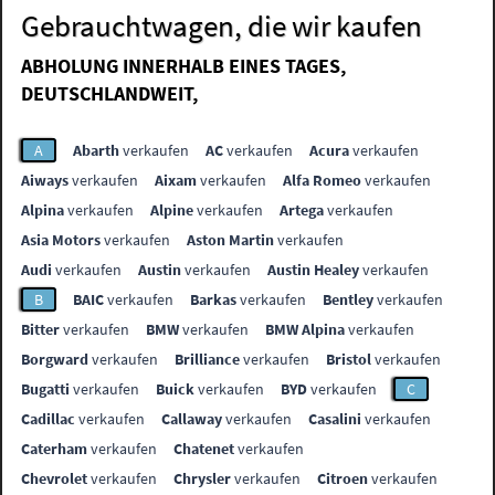
Gebrauchtwagen, die wir kaufen
ABHOLUNG INNERHALB EINES TAGES,
DEUTSCHLANDWEIT,
A
Abarth
verkaufen
AC
verkaufen
Acura
verkaufen
Aiways
verkaufen
Aixam
verkaufen
Alfa Romeo
verkaufen
Alpina
verkaufen
Alpine
verkaufen
Artega
verkaufen
Asia Motors
verkaufen
Aston Martin
verkaufen
Audi
verkaufen
Austin
verkaufen
Austin Healey
verkaufen
B
BAIC
verkaufen
Barkas
verkaufen
Bentley
verkaufen
Bitter
verkaufen
BMW
verkaufen
BMW Alpina
verkaufen
Borgward
verkaufen
Brilliance
verkaufen
Bristol
verkaufen
Bugatti
verkaufen
Buick
verkaufen
BYD
verkaufen
C
Cadillac
verkaufen
Callaway
verkaufen
Casalini
verkaufen
Caterham
verkaufen
Chatenet
verkaufen
Chevrolet
verkaufen
Chrysler
verkaufen
Citroen
verkaufen