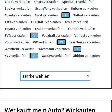
Skoda
verkaufen
smart
verkaufen
speedART
verkaufen
Spyker
verkaufen
SsangYong
verkaufen
Subaru
verkaufen
Suzuki
verkaufen
SWM
verkaufen
T
Talbot
verkaufen
Tata
verkaufen
TECHART
verkaufen
Tesla
verkaufen
Toyota
verkaufen
Trabant
verkaufen
Triumph
verkaufen
TVR
verkaufen
V
Vauxhall
verkaufen
Vinfast
verkaufen
Volvo
verkaufen
VW
verkaufen
W
Wartburg
verkaufen
Westfield
verkaufen
Wiesmann
verkaufen
X
XEV
verkaufen
Z
Zastava
verkaufen
Zhidou
verkaufen
Wer kauft mein Auto? Wir kaufen