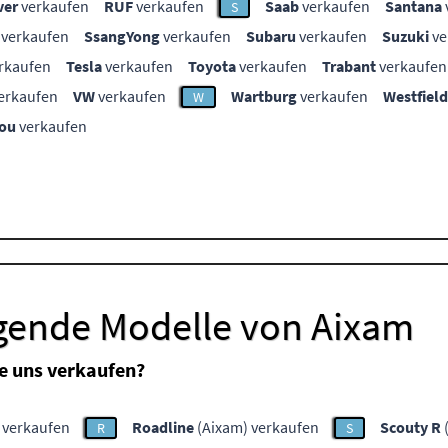
ver
verkaufen
RUF
verkaufen
Saab
verkaufen
Santana
S
verkaufen
SsangYong
verkaufen
Subaru
verkaufen
Suzuki
ve
rkaufen
Tesla
verkaufen
Toyota
verkaufen
Trabant
verkaufen
erkaufen
VW
verkaufen
Wartburg
verkaufen
Westfield
W
ou
verkaufen
lgende Modelle von Aixam
e uns verkaufen?
 verkaufen
Roadline
(Aixam) verkaufen
Scouty R
R
S