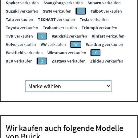
Spyker
verkaufen
SsangYong
verkaufen
Subaru
verkaufen
Suzuki
verkaufen
SWM
verkaufen
T
Talbot
verkaufen
Tata
verkaufen
TECHART
verkaufen
Tesla
verkaufen
Toyota
verkaufen
Trabant
verkaufen
Triumph
verkaufen
TVR
verkaufen
V
Vauxhall
verkaufen
Vinfast
verkaufen
Volvo
verkaufen
VW
verkaufen
W
Wartburg
verkaufen
Westfield
verkaufen
Wiesmann
verkaufen
X
XEV
verkaufen
Z
Zastava
verkaufen
Zhidou
verkaufen
Wir kaufen auch folgende Modelle
von Buick