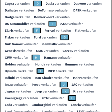
Cupra
verkaufen
D
Dacia
verkaufen
Daewoo
verkaufen
Daihatsu
verkaufen
DeTomaso
verkaufen
DFSK
verkaufen
Dodge
verkaufen
Donkervoort
verkaufen
DS Automobiles
verkaufen
E
e.GO
verkaufen
Elaris
verkaufen
F
Ferrari
verkaufen
Fiat
verkaufen
Fisker
verkaufen
Ford
verkaufen
G
GAC Gonow
verkaufen
Gemballa
verkaufen
Genesis
verkaufen
GMC
verkaufen
Grecav
verkaufen
GWM
verkaufen
H
Hamann
verkaufen
Holden
verkaufen
Honda
verkaufen
Hummer
verkaufen
Hyundai
verkaufen
I
INEOS
verkaufen
Infiniti
verkaufen
Iran Khodro
verkaufen
Isdera
verkaufen
Isuzu
verkaufen
Iveco
verkaufen
J
JAC
verkaufen
Jaguar
verkaufen
Jeep
verkaufen
K
Kia
verkaufen
Koenigsegg
verkaufen
KTM
verkaufen
L
Lada
verkaufen
Lamborghini
verkaufen
Lancia
verkaufen
Land-Rover
verkaufen
Landwind
verkaufen
LEVC
verkaufen