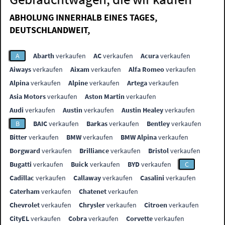
ABHOLUNG INNERHALB EINES TAGES,
DEUTSCHLANDWEIT,
A
Abarth
verkaufen
AC
verkaufen
Acura
verkaufen
Aiways
verkaufen
Aixam
verkaufen
Alfa Romeo
verkaufen
Alpina
verkaufen
Alpine
verkaufen
Artega
verkaufen
Asia Motors
verkaufen
Aston Martin
verkaufen
Audi
verkaufen
Austin
verkaufen
Austin Healey
verkaufen
B
BAIC
verkaufen
Barkas
verkaufen
Bentley
verkaufen
Bitter
verkaufen
BMW
verkaufen
BMW Alpina
verkaufen
Borgward
verkaufen
Brilliance
verkaufen
Bristol
verkaufen
Bugatti
verkaufen
Buick
verkaufen
BYD
verkaufen
C
Cadillac
verkaufen
Callaway
verkaufen
Casalini
verkaufen
Caterham
verkaufen
Chatenet
verkaufen
Chevrolet
verkaufen
Chrysler
verkaufen
Citroen
verkaufen
CityEL
verkaufen
Cobra
verkaufen
Corvette
verkaufen