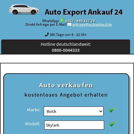
Auto Export Ankauf 24
WhatsApp:
0157 - 849 157 78
Direkt Anfrage per E-Mail:
anfrage@autoabkauf.de
365 Tage von 8 - 22 Uhr
Hotline deutschlandweit:
0800-0044333
Auto verkaufen
kostenloses
Angebot erhalten
Marke:
Modell: