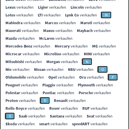
Lexus
verkaufen
Ligier
verkaufen
Lincoln
verkaufen
Lotus
verkaufen
LTI
verkaufen
Lynk Co
verkaufen
M
Mahindra
verkaufen
Marcos
verkaufen
Maruti
verkaufen
Maserati
verkaufen
Maxus
verkaufen
Maybach
verkaufen
Mazda
verkaufen
McLaren
verkaufen
Mercedes-Benz
verkaufen
Mercury
verkaufen
MG
verkaufen
Microcar
verkaufen
Microlino
verkaufen
MINI
verkaufen
Mitsubishi
verkaufen
Morgan
verkaufen
N
Nio
verkaufen
Nissan
verkaufen
NSU
verkaufen
O
Oldsmobile
verkaufen
Opel
verkaufen
Ora
verkaufen
P
Peugeot
verkaufen
Piaggio
verkaufen
Plymouth
verkaufen
Polestar
verkaufen
Pontiac
verkaufen
Porsche
verkaufen
Proton
verkaufen
R
Renault
verkaufen
Rolls-Royce
verkaufen
Rover
verkaufen
RUF
verkaufen
S
Saab
verkaufen
Santana
verkaufen
Seat
verkaufen
Skoda
verkaufen
smart
verkaufen
speedART
verkaufen