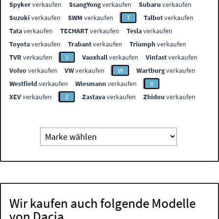
Spyker
verkaufen
SsangYong
verkaufen
Subaru
verkaufen
Suzuki
verkaufen
SWM
verkaufen
T
Talbot
verkaufen
Tata
verkaufen
TECHART
verkaufen
Tesla
verkaufen
Toyota
verkaufen
Trabant
verkaufen
Triumph
verkaufen
TVR
verkaufen
V
Vauxhall
verkaufen
Vinfast
verkaufen
Volvo
verkaufen
VW
verkaufen
W
Wartburg
verkaufen
Westfield
verkaufen
Wiesmann
verkaufen
X
XEV
verkaufen
Z
Zastava
verkaufen
Zhidou
verkaufen
Wir kaufen auch folgende Modelle
von Dacia