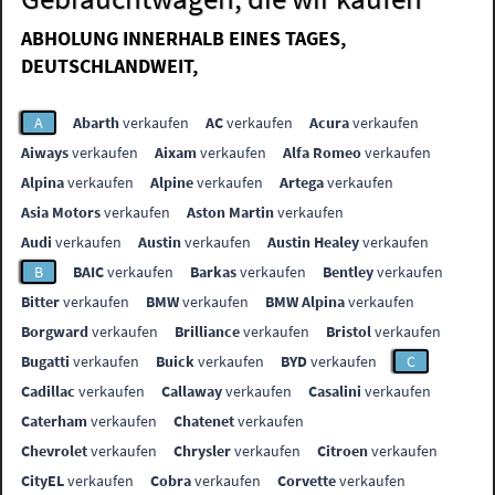
ABHOLUNG INNERHALB EINES TAGES,
DEUTSCHLANDWEIT,
A
Abarth
verkaufen
AC
verkaufen
Acura
verkaufen
Aiways
verkaufen
Aixam
verkaufen
Alfa Romeo
verkaufen
Alpina
verkaufen
Alpine
verkaufen
Artega
verkaufen
Asia Motors
verkaufen
Aston Martin
verkaufen
Audi
verkaufen
Austin
verkaufen
Austin Healey
verkaufen
B
BAIC
verkaufen
Barkas
verkaufen
Bentley
verkaufen
Bitter
verkaufen
BMW
verkaufen
BMW Alpina
verkaufen
Borgward
verkaufen
Brilliance
verkaufen
Bristol
verkaufen
Bugatti
verkaufen
Buick
verkaufen
BYD
verkaufen
C
Cadillac
verkaufen
Callaway
verkaufen
Casalini
verkaufen
Caterham
verkaufen
Chatenet
verkaufen
Chevrolet
verkaufen
Chrysler
verkaufen
Citroen
verkaufen
CityEL
verkaufen
Cobra
verkaufen
Corvette
verkaufen