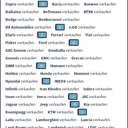
Cupra
verkaufen
D
Dacia
verkaufen
Daewoo
verkaufen
Daihatsu
verkaufen
DeTomaso
verkaufen
DFSK
verkaufen
Dodge
verkaufen
Donkervoort
verkaufen
DS Automobiles
verkaufen
E
e.GO
verkaufen
Elaris
verkaufen
F
Ferrari
verkaufen
Fiat
verkaufen
Fisker
verkaufen
Ford
verkaufen
G
GAC Gonow
verkaufen
Gemballa
verkaufen
Genesis
verkaufen
GMC
verkaufen
Grecav
verkaufen
GWM
verkaufen
H
Hamann
verkaufen
Holden
verkaufen
Honda
verkaufen
Hummer
verkaufen
Hyundai
verkaufen
I
INEOS
verkaufen
Infiniti
verkaufen
Iran Khodro
verkaufen
Isdera
verkaufen
Isuzu
verkaufen
Iveco
verkaufen
J
JAC
verkaufen
Jaguar
verkaufen
Jeep
verkaufen
K
Kia
verkaufen
Koenigsegg
verkaufen
KTM
verkaufen
L
Lada
verkaufen
Lamborghini
verkaufen
Lancia
verkaufen
Land-Rover
verkaufen
Landwind
verkaufen
LEVC
verkaufen