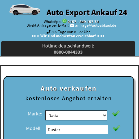
Auto Export Ankauf 24
WhatsApp:
0157 - 849 157 78
Direkt Anfrage per E-Mail:
anfrage@autoabkauf.de
365 Tage von 8 - 22 Uhr
>> > Wir sind momentan erreichbar! < <<
Hotline deutschlandweit:
0800-0044333
Auto verkaufen
kostenloses
Angebot erhalten
Marke:
Modell: