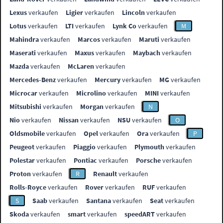
Lexus
verkaufen
Ligier
verkaufen
Lincoln
verkaufen
Lotus
verkaufen
LTI
verkaufen
Lynk Co
verkaufen
M
Mahindra
verkaufen
Marcos
verkaufen
Maruti
verkaufen
Maserati
verkaufen
Maxus
verkaufen
Maybach
verkaufen
Mazda
verkaufen
McLaren
verkaufen
Mercedes-Benz
verkaufen
Mercury
verkaufen
MG
verkaufen
Microcar
verkaufen
Microlino
verkaufen
MINI
verkaufen
Mitsubishi
verkaufen
Morgan
verkaufen
N
Nio
verkaufen
Nissan
verkaufen
NSU
verkaufen
O
Oldsmobile
verkaufen
Opel
verkaufen
Ora
verkaufen
P
Peugeot
verkaufen
Piaggio
verkaufen
Plymouth
verkaufen
Polestar
verkaufen
Pontiac
verkaufen
Porsche
verkaufen
Proton
verkaufen
R
Renault
verkaufen
Rolls-Royce
verkaufen
Rover
verkaufen
RUF
verkaufen
S
Saab
verkaufen
Santana
verkaufen
Seat
verkaufen
Skoda
verkaufen
smart
verkaufen
speedART
verkaufen