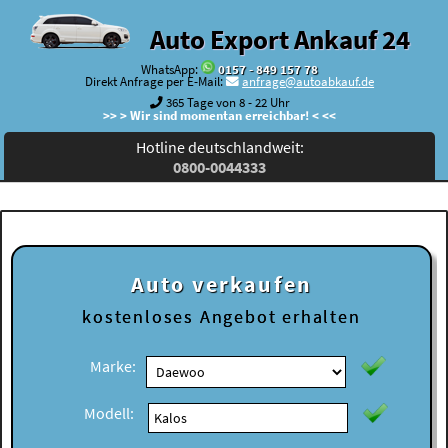
Auto Export Ankauf 24
WhatsApp:
0157 - 849 157 78
Direkt Anfrage per E-Mail:
anfrage@autoabkauf.de
365 Tage von 8 - 22 Uhr
>> > Wir sind momentan erreichbar! < <<
Hotline deutschlandweit:
0800-0044333
Auto verkaufen
kostenloses
Angebot erhalten
Marke:
Modell: