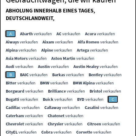
ABHOLUNG INNERHALB EINES TAGES,
DEUTSCHLANDWEIT,
A
Abarth
verkaufen
AC
verkaufen
Acura
verkaufen
Aiways
verkaufen
Aixam
verkaufen
Alfa Romeo
verkaufen
Alpina
verkaufen
Alpine
verkaufen
Artega
verkaufen
Asia Motors
verkaufen
Aston Martin
verkaufen
Audi
verkaufen
Austin
verkaufen
Austin Healey
verkaufen
B
BAIC
verkaufen
Barkas
verkaufen
Bentley
verkaufen
Bitter
verkaufen
BMW
verkaufen
BMW Alpina
verkaufen
Borgward
verkaufen
Brilliance
verkaufen
Bristol
verkaufen
Bugatti
verkaufen
Buick
verkaufen
BYD
verkaufen
C
Cadillac
verkaufen
Callaway
verkaufen
Casalini
verkaufen
Caterham
verkaufen
Chatenet
verkaufen
Chevrolet
verkaufen
Chrysler
verkaufen
Citroen
verkaufen
CityEL
verkaufen
Cobra
verkaufen
Corvette
verkaufen