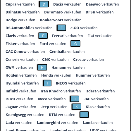
Cupra
verkaufen
D
Dacia
verkaufen
Daewoo
verkaufen
Daihatsu
verkaufen
DeTomaso
verkaufen
DFSK
verkaufen
Dodge
verkaufen
Donkervoort
verkaufen
DS Automobiles
verkaufen
E
e.GO
verkaufen
Elaris
verkaufen
F
Ferrari
verkaufen
Fiat
verkaufen
Fisker
verkaufen
Ford
verkaufen
G
GAC Gonow
verkaufen
Gemballa
verkaufen
Genesis
verkaufen
GMC
verkaufen
Grecav
verkaufen
GWM
verkaufen
H
Hamann
verkaufen
Holden
verkaufen
Honda
verkaufen
Hummer
verkaufen
Hyundai
verkaufen
I
INEOS
verkaufen
Infiniti
verkaufen
Iran Khodro
verkaufen
Isdera
verkaufen
Isuzu
verkaufen
Iveco
verkaufen
J
JAC
verkaufen
Jaguar
verkaufen
Jeep
verkaufen
K
Kia
verkaufen
Koenigsegg
verkaufen
KTM
verkaufen
L
Lada
verkaufen
Lamborghini
verkaufen
Lancia
verkaufen
Land-Rover
verkaufen
Landwind
verkaufen
LEVC
verkaufen