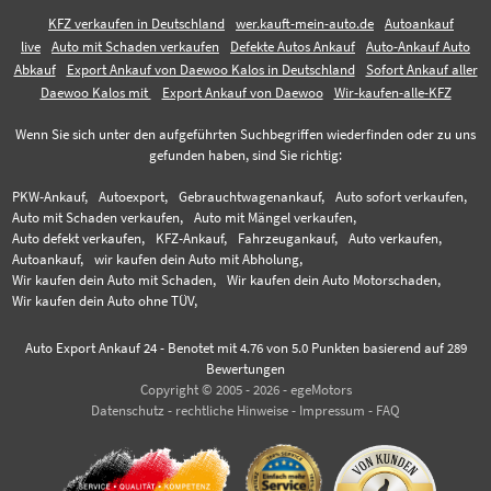
KFZ verkaufen in Deutschland
wer.kauft-mein-auto.de
Autoankauf
live
Auto mit Schaden verkaufen
Defekte Autos Ankauf
Auto-Ankauf Auto
Abkauf
Export Ankauf von Daewoo Kalos in Deutschland
Sofort Ankauf aller
Daewoo Kalos mit
Export Ankauf von Daewoo
Wir-kaufen-alle-KFZ
Wenn Sie sich unter den aufgeführten Suchbegriffen wiederfinden oder zu uns
gefunden haben, sind Sie richtig:
PKW-Ankauf,
Autoexport,
Gebrauchtwagenankauf,
Auto sofort verkaufen,
Auto mit Schaden verkaufen,
Auto mit Mängel verkaufen,
Auto defekt verkaufen,
KFZ-Ankauf,
Fahrzeugankauf,
Auto verkaufen,
Autoankauf,
wir kaufen dein Auto mit Abholung,
Wir kaufen dein Auto mit Schaden,
Wir kaufen dein Auto Motorschaden,
Wir kaufen dein Auto ohne TÜV,
Auto Export Ankauf 24
-
Benotet mit
4.76
von 5.0 Punkten basierend auf
289
Bewertungen
Copyright © 2005 - 2026 - egeMotors
Datenschutz
-
rechtliche Hinweise
-
Impressum
-
FAQ