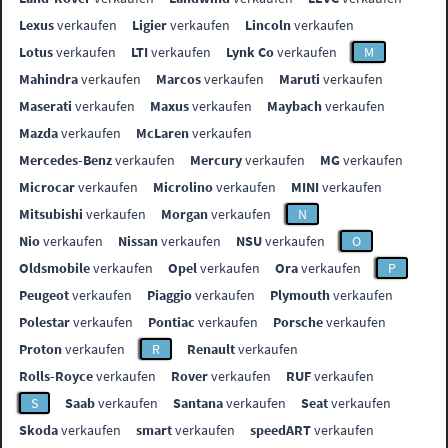
Lexus
verkaufen
Ligier
verkaufen
Lincoln
verkaufen
Lotus
verkaufen
LTI
verkaufen
Lynk Co
verkaufen
M
Mahindra
verkaufen
Marcos
verkaufen
Maruti
verkaufen
Maserati
verkaufen
Maxus
verkaufen
Maybach
verkaufen
Mazda
verkaufen
McLaren
verkaufen
Mercedes-Benz
verkaufen
Mercury
verkaufen
MG
verkaufen
Microcar
verkaufen
Microlino
verkaufen
MINI
verkaufen
Mitsubishi
verkaufen
Morgan
verkaufen
N
Nio
verkaufen
Nissan
verkaufen
NSU
verkaufen
O
Oldsmobile
verkaufen
Opel
verkaufen
Ora
verkaufen
P
Peugeot
verkaufen
Piaggio
verkaufen
Plymouth
verkaufen
Polestar
verkaufen
Pontiac
verkaufen
Porsche
verkaufen
Proton
verkaufen
R
Renault
verkaufen
Rolls-Royce
verkaufen
Rover
verkaufen
RUF
verkaufen
S
Saab
verkaufen
Santana
verkaufen
Seat
verkaufen
Skoda
verkaufen
smart
verkaufen
speedART
verkaufen