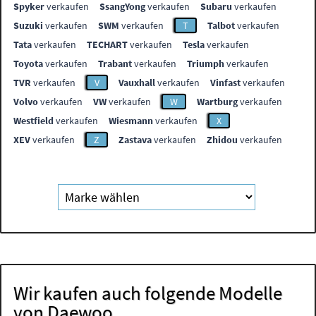
Spyker
verkaufen
SsangYong
verkaufen
Subaru
verkaufen
Suzuki
verkaufen
SWM
verkaufen
T
Talbot
verkaufen
Tata
verkaufen
TECHART
verkaufen
Tesla
verkaufen
Toyota
verkaufen
Trabant
verkaufen
Triumph
verkaufen
TVR
verkaufen
V
Vauxhall
verkaufen
Vinfast
verkaufen
Volvo
verkaufen
VW
verkaufen
W
Wartburg
verkaufen
Westfield
verkaufen
Wiesmann
verkaufen
X
XEV
verkaufen
Z
Zastava
verkaufen
Zhidou
verkaufen
Wir kaufen auch folgende Modelle
von Daewoo