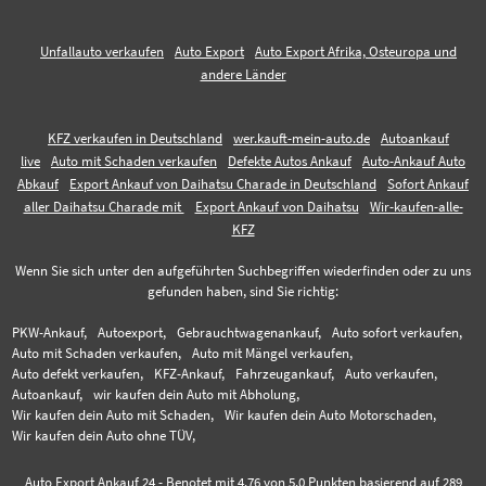
Unfallauto verkaufen
Auto Export
Auto Export Afrika, Osteuropa und
andere Länder
KFZ verkaufen in Deutschland
wer.kauft-mein-auto.de
Autoankauf
live
Auto mit Schaden verkaufen
Defekte Autos Ankauf
Auto-Ankauf Auto
Abkauf
Export Ankauf von Daihatsu Charade in Deutschland
Sofort Ankauf
aller Daihatsu Charade mit
Export Ankauf von Daihatsu
Wir-kaufen-alle-
KFZ
Wenn Sie sich unter den aufgeführten Suchbegriffen wiederfinden oder zu uns
gefunden haben, sind Sie richtig:
PKW-Ankauf,
Autoexport,
Gebrauchtwagenankauf,
Auto sofort verkaufen,
Auto mit Schaden verkaufen,
Auto mit Mängel verkaufen,
Auto defekt verkaufen,
KFZ-Ankauf,
Fahrzeugankauf,
Auto verkaufen,
Autoankauf,
wir kaufen dein Auto mit Abholung,
Wir kaufen dein Auto mit Schaden,
Wir kaufen dein Auto Motorschaden,
Wir kaufen dein Auto ohne TÜV,
Auto Export Ankauf 24
-
Benotet mit
4.76
von 5.0 Punkten basierend auf
289