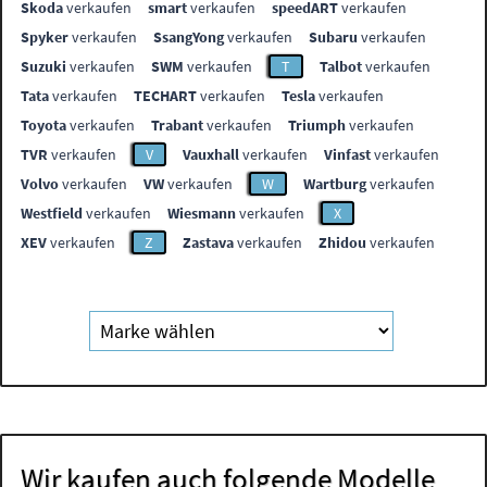
Skoda
verkaufen
smart
verkaufen
speedART
verkaufen
Spyker
verkaufen
SsangYong
verkaufen
Subaru
verkaufen
Suzuki
verkaufen
SWM
verkaufen
T
Talbot
verkaufen
Tata
verkaufen
TECHART
verkaufen
Tesla
verkaufen
Toyota
verkaufen
Trabant
verkaufen
Triumph
verkaufen
TVR
verkaufen
V
Vauxhall
verkaufen
Vinfast
verkaufen
Volvo
verkaufen
VW
verkaufen
W
Wartburg
verkaufen
Westfield
verkaufen
Wiesmann
verkaufen
X
XEV
verkaufen
Z
Zastava
verkaufen
Zhidou
verkaufen
Wir kaufen auch folgende Modelle