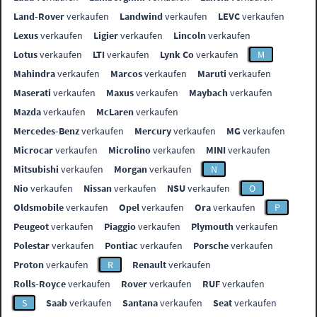
Land-Rover
verkaufen
Landwind
verkaufen
LEVC
verkaufen
Lexus
verkaufen
Ligier
verkaufen
Lincoln
verkaufen
Lotus
verkaufen
LTI
verkaufen
Lynk Co
verkaufen
M
Mahindra
verkaufen
Marcos
verkaufen
Maruti
verkaufen
Maserati
verkaufen
Maxus
verkaufen
Maybach
verkaufen
Mazda
verkaufen
McLaren
verkaufen
Mercedes-Benz
verkaufen
Mercury
verkaufen
MG
verkaufen
Microcar
verkaufen
Microlino
verkaufen
MINI
verkaufen
Mitsubishi
verkaufen
Morgan
verkaufen
N
Nio
verkaufen
Nissan
verkaufen
NSU
verkaufen
O
Oldsmobile
verkaufen
Opel
verkaufen
Ora
verkaufen
P
Peugeot
verkaufen
Piaggio
verkaufen
Plymouth
verkaufen
Polestar
verkaufen
Pontiac
verkaufen
Porsche
verkaufen
Proton
verkaufen
R
Renault
verkaufen
Rolls-Royce
verkaufen
Rover
verkaufen
RUF
verkaufen
S
Saab
verkaufen
Santana
verkaufen
Seat
verkaufen