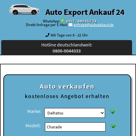
Auto Export Ankauf 24
WhatsApp:
0157 - 849 157 78
Direkt Anfrage per E-Mail:
anfrage@autoabkauf.de
365 Tage von 8 - 22 Uhr
Hotline deutschlandweit:
0800-0044333
Auto verkaufen
kostenloses
Angebot erhalten
Marke:
Modell: