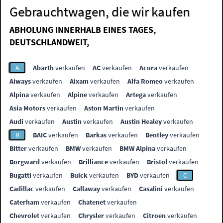
Gebrauchtwagen, die wir kaufen
ABHOLUNG INNERHALB EINES TAGES,
DEUTSCHLANDWEIT,
A
Abarth
verkaufen
AC
verkaufen
Acura
verkaufen
Aiways
verkaufen
Aixam
verkaufen
Alfa Romeo
verkaufen
Alpina
verkaufen
Alpine
verkaufen
Artega
verkaufen
Asia Motors
verkaufen
Aston Martin
verkaufen
Audi
verkaufen
Austin
verkaufen
Austin Healey
verkaufen
B
BAIC
verkaufen
Barkas
verkaufen
Bentley
verkaufen
Bitter
verkaufen
BMW
verkaufen
BMW Alpina
verkaufen
Borgward
verkaufen
Brilliance
verkaufen
Bristol
verkaufen
Bugatti
verkaufen
Buick
verkaufen
BYD
verkaufen
C
Cadillac
verkaufen
Callaway
verkaufen
Casalini
verkaufen
Caterham
verkaufen
Chatenet
verkaufen
Chevrolet
verkaufen
Chrysler
verkaufen
Citroen
verkaufen