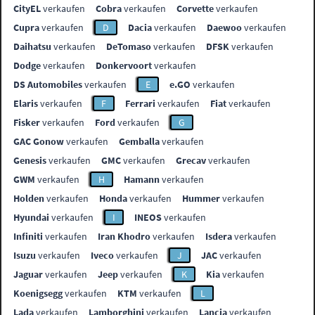
CityEL
verkaufen
Cobra
verkaufen
Corvette
verkaufen
Cupra
verkaufen
D
Dacia
verkaufen
Daewoo
verkaufen
Daihatsu
verkaufen
DeTomaso
verkaufen
DFSK
verkaufen
Dodge
verkaufen
Donkervoort
verkaufen
DS Automobiles
verkaufen
E
e.GO
verkaufen
Elaris
verkaufen
F
Ferrari
verkaufen
Fiat
verkaufen
Fisker
verkaufen
Ford
verkaufen
G
GAC Gonow
verkaufen
Gemballa
verkaufen
Genesis
verkaufen
GMC
verkaufen
Grecav
verkaufen
GWM
verkaufen
H
Hamann
verkaufen
Holden
verkaufen
Honda
verkaufen
Hummer
verkaufen
Hyundai
verkaufen
I
INEOS
verkaufen
Infiniti
verkaufen
Iran Khodro
verkaufen
Isdera
verkaufen
Isuzu
verkaufen
Iveco
verkaufen
J
JAC
verkaufen
Jaguar
verkaufen
Jeep
verkaufen
K
Kia
verkaufen
Koenigsegg
verkaufen
KTM
verkaufen
L
Lada
verkaufen
Lamborghini
verkaufen
Lancia
verkaufen