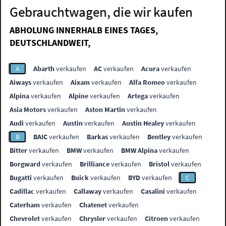
Gebrauchtwagen, die wir kaufen
ABHOLUNG INNERHALB EINES TAGES,
DEUTSCHLANDWEIT,
A
Abarth
verkaufen
AC
verkaufen
Acura
verkaufen
Aiways
verkaufen
Aixam
verkaufen
Alfa Romeo
verkaufen
Alpina
verkaufen
Alpine
verkaufen
Artega
verkaufen
Asia Motors
verkaufen
Aston Martin
verkaufen
Audi
verkaufen
Austin
verkaufen
Austin Healey
verkaufen
B
BAIC
verkaufen
Barkas
verkaufen
Bentley
verkaufen
Bitter
verkaufen
BMW
verkaufen
BMW Alpina
verkaufen
Borgward
verkaufen
Brilliance
verkaufen
Bristol
verkaufen
Bugatti
verkaufen
Buick
verkaufen
BYD
verkaufen
C
Cadillac
verkaufen
Callaway
verkaufen
Casalini
verkaufen
Caterham
verkaufen
Chatenet
verkaufen
Chevrolet
verkaufen
Chrysler
verkaufen
Citroen
verkaufen