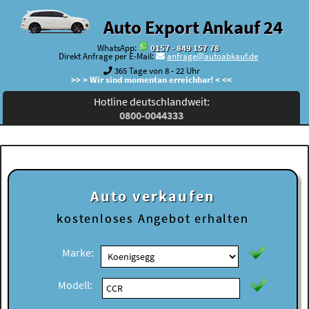
Auto Export Ankauf 24
WhatsApp:
0157 - 849 157 78
Direkt Anfrage per E-Mail:
anfrage@autoabkauf.de
365 Tage von 8 - 22 Uhr
>> > Wir sind momentan erreichbar! < <<
Hotline deutschlandweit:
0800-0044333
Auto verkaufen
kostenloses
Angebot erhalten
Marke:
Modell: