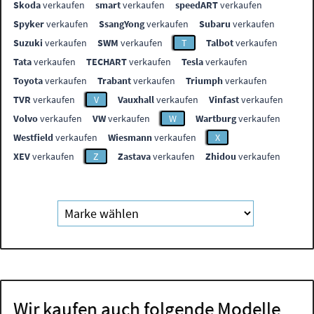
Skoda
verkaufen
smart
verkaufen
speedART
verkaufen
Spyker
verkaufen
SsangYong
verkaufen
Subaru
verkaufen
Suzuki
verkaufen
SWM
verkaufen
T
Talbot
verkaufen
Tata
verkaufen
TECHART
verkaufen
Tesla
verkaufen
Toyota
verkaufen
Trabant
verkaufen
Triumph
verkaufen
TVR
verkaufen
V
Vauxhall
verkaufen
Vinfast
verkaufen
Volvo
verkaufen
VW
verkaufen
W
Wartburg
verkaufen
Westfield
verkaufen
Wiesmann
verkaufen
X
XEV
verkaufen
Z
Zastava
verkaufen
Zhidou
verkaufen
Wir kaufen auch folgende Modelle