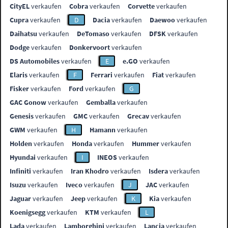
CityEL
verkaufen
Cobra
verkaufen
Corvette
verkaufen
Cupra
verkaufen
D
Dacia
verkaufen
Daewoo
verkaufen
Daihatsu
verkaufen
DeTomaso
verkaufen
DFSK
verkaufen
Dodge
verkaufen
Donkervoort
verkaufen
DS Automobiles
verkaufen
E
e.GO
verkaufen
Elaris
verkaufen
F
Ferrari
verkaufen
Fiat
verkaufen
Fisker
verkaufen
Ford
verkaufen
G
GAC Gonow
verkaufen
Gemballa
verkaufen
Genesis
verkaufen
GMC
verkaufen
Grecav
verkaufen
GWM
verkaufen
H
Hamann
verkaufen
Holden
verkaufen
Honda
verkaufen
Hummer
verkaufen
Hyundai
verkaufen
I
INEOS
verkaufen
Infiniti
verkaufen
Iran Khodro
verkaufen
Isdera
verkaufen
Isuzu
verkaufen
Iveco
verkaufen
J
JAC
verkaufen
Jaguar
verkaufen
Jeep
verkaufen
K
Kia
verkaufen
Koenigsegg
verkaufen
KTM
verkaufen
L
Lada
verkaufen
Lamborghini
verkaufen
Lancia
verkaufen