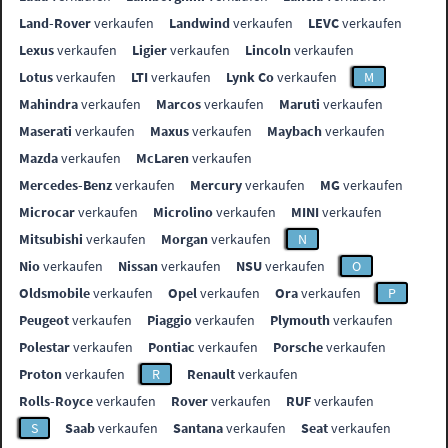
Land-Rover
verkaufen
Landwind
verkaufen
LEVC
verkaufen
Lexus
verkaufen
Ligier
verkaufen
Lincoln
verkaufen
Lotus
verkaufen
LTI
verkaufen
Lynk Co
verkaufen
M
Mahindra
verkaufen
Marcos
verkaufen
Maruti
verkaufen
Maserati
verkaufen
Maxus
verkaufen
Maybach
verkaufen
Mazda
verkaufen
McLaren
verkaufen
Mercedes-Benz
verkaufen
Mercury
verkaufen
MG
verkaufen
Microcar
verkaufen
Microlino
verkaufen
MINI
verkaufen
Mitsubishi
verkaufen
Morgan
verkaufen
N
Nio
verkaufen
Nissan
verkaufen
NSU
verkaufen
O
Oldsmobile
verkaufen
Opel
verkaufen
Ora
verkaufen
P
Peugeot
verkaufen
Piaggio
verkaufen
Plymouth
verkaufen
Polestar
verkaufen
Pontiac
verkaufen
Porsche
verkaufen
Proton
verkaufen
R
Renault
verkaufen
Rolls-Royce
verkaufen
Rover
verkaufen
RUF
verkaufen
S
Saab
verkaufen
Santana
verkaufen
Seat
verkaufen