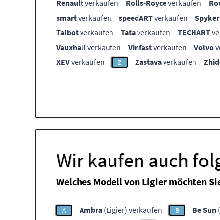
Renault
verkaufen
Rolls-Royce
verkaufen
Ro
smart
verkaufen
speedART
verkaufen
Spyker
Talbot
verkaufen
Tata
verkaufen
TECHART
ve
Vauxhall
verkaufen
Vinfast
verkaufen
Volvo
v
XEV
verkaufen
Zastava
verkaufen
Zhid
Z
Wir kaufen auch fol
Welches Modell von Ligier möchten Si
Ambra
(Ligier) verkaufen
Be Sun
(
A
B