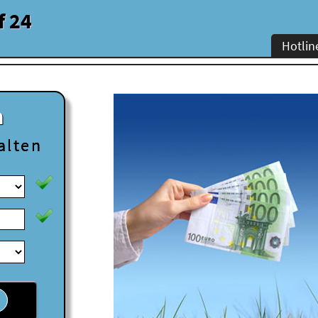
f 24
Hotlin
n
alten