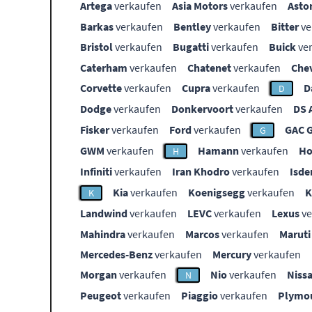
Artega
verkaufen
Asia Motors
verkaufen
Asto
Barkas
verkaufen
Bentley
verkaufen
Bitter
ve
Bristol
verkaufen
Bugatti
verkaufen
Buick
ve
Caterham
verkaufen
Chatenet
verkaufen
Che
Corvette
verkaufen
Cupra
verkaufen
D
D
Dodge
verkaufen
Donkervoort
verkaufen
DS 
Fisker
verkaufen
Ford
verkaufen
GAC 
G
GWM
verkaufen
Hamann
verkaufen
Ho
H
Infiniti
verkaufen
Iran Khodro
verkaufen
Isde
Kia
verkaufen
Koenigsegg
verkaufen
K
Landwind
verkaufen
LEVC
verkaufen
Lexus
ve
Mahindra
verkaufen
Marcos
verkaufen
Maruti
Mercedes-Benz
verkaufen
Mercury
verkaufen
Morgan
verkaufen
Nio
verkaufen
Niss
N
Peugeot
verkaufen
Piaggio
verkaufen
Plymo