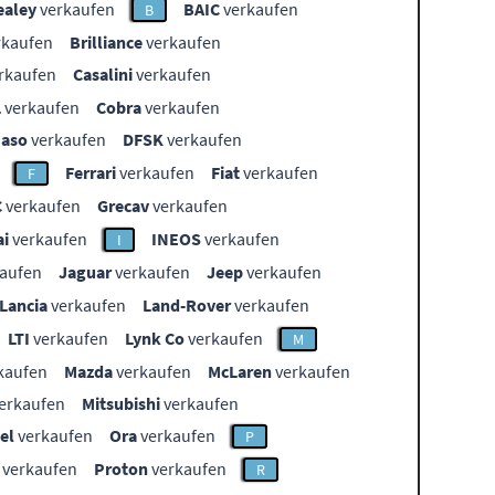
ealey
verkaufen
BAIC
verkaufen
B
rkaufen
Brilliance
verkaufen
rkaufen
Casalini
verkaufen
L
verkaufen
Cobra
verkaufen
aso
verkaufen
DFSK
verkaufen
Ferrari
verkaufen
Fiat
verkaufen
F
C
verkaufen
Grecav
verkaufen
i
verkaufen
INEOS
verkaufen
I
aufen
Jaguar
verkaufen
Jeep
verkaufen
Lancia
verkaufen
Land-Rover
verkaufen
LTI
verkaufen
Lynk Co
verkaufen
M
kaufen
Mazda
verkaufen
McLaren
verkaufen
erkaufen
Mitsubishi
verkaufen
el
verkaufen
Ora
verkaufen
P
verkaufen
Proton
verkaufen
R