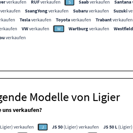
ver
verkaufen
RUF
verkaufen
Saab
verkaufen
Santana
S
verkaufen
SsangYong
verkaufen
Subaru
verkaufen
Suzuki
ve
rkaufen
Tesla
verkaufen
Toyota
verkaufen
Trabant
verkaufen
erkaufen
VW
verkaufen
Wartburg
verkaufen
Westfield
W
ou
verkaufen
gende Modelle von Ligier
e uns verkaufen?
Ligier) verkaufen
JS 50
(Ligier) verkaufen
JS 50 L
(Ligier
J