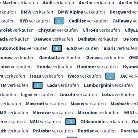
n Martin
verkaufen
Audi
verkaufen
Austin
verkaufen
Austin H
rkaufen
BMW
verkaufen
BMW Alpina
verkaufen
Borgward
ve
rkaufen
BYD
verkaufen
Cadillac
verkaufen
Callaway
ve
C
vrolet
verkaufen
Chrysler
verkaufen
Citroen
verkaufen
CityE
acia
verkaufen
Daewoo
verkaufen
Daihatsu
verkaufen
DeTom
Automobiles
verkaufen
e.GO
verkaufen
Elaris
verkaufen
E
Gonow
verkaufen
Gemballa
verkaufen
Genesis
verkaufen
GM
lden
verkaufen
Honda
verkaufen
Hummer
verkaufen
Hyunda
ra
verkaufen
Isuzu
verkaufen
Iveco
verkaufen
JAC
verk
J
KTM
verkaufen
Lada
verkaufen
Lamborghini
verkaufen
L
rkaufen
Ligier
verkaufen
Lincoln
verkaufen
Lotus
verkaufen
verkaufen
Maserati
verkaufen
Maxus
verkaufen
Maybach
ver
MG
verkaufen
Microcar
verkaufen
Microlino
verkaufen
MINI
v
an
verkaufen
NSU
verkaufen
Oldsmobile
verkaufen
Op
O
uth
verkaufen
Polestar
verkaufen
Pontiac
verkaufen
Porsche