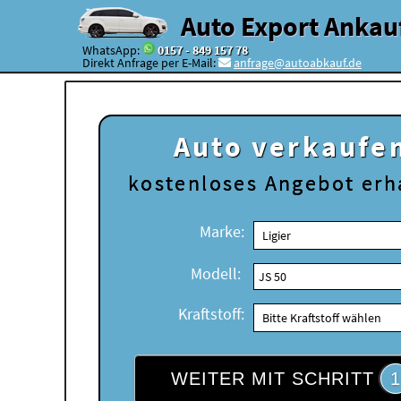
Auto Export Ankau
WhatsApp:
0157 - 849 157 78
Direkt Anfrage per E-Mail:
anfrage@autoabkauf.de
Auto verkaufe
kostenloses
Angebot erh
Marke:
Modell:
Kraftstoff:
WEITER MIT SCHRITT
1