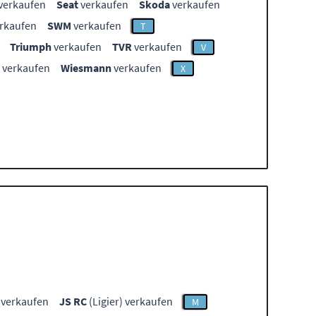
verkaufen
Seat
verkaufen
Skoda
verkaufen
rkaufen
SWM
verkaufen
T
Triumph
verkaufen
TVR
verkaufen
V
verkaufen
Wiesmann
verkaufen
X
) verkaufen
JS RC
(Ligier) verkaufen
M