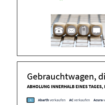
Gebrauchtwagen, di
ABHOLUNG INNERHALB EINES TAGES,
Abarth
verkaufen
AC
verkaufen
Acura
v
A