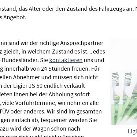
rstand, das Alter oder den Zustand des Fahrzeugs an
s Angebot.
nn sind wir der richtige Ansprechpartner
nz gleich, in welchem Zustand es ist. Jedes
 Bundesländer. Sie
kontaktieren
uns und
g innerhalb von 24 Stunden freuen. Für
nellen Abnehmer und müssen sich nicht
er Ligier JS 50 endlich verkauft
ieten Ihnen bei der Abholung sofort
e, viele Vorführtermine, wir nehmen alle
ÜV oder anderes. Wir sind im gesamten
agen einfach ab, bequemer werden Sie
Dazu wird der Wagen schon nach
Lig
nn man sich wohl nicht wünschen.