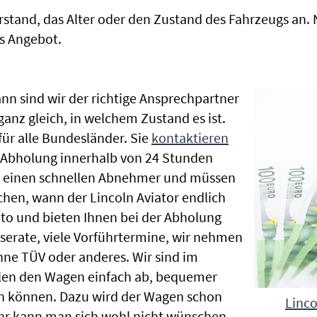
rstand, das Alter oder den Zustand des Fahrzeugs an
s Angebot.
nn sind wir der richtige Ansprechpartner
 ganz gleich, in welchem Zustand es ist.
r alle Bundesländer. Sie
kontaktieren
e Abholung innerhalb von 24 Stunden
en einen schnellen Abnehmer und müssen
hen, wann der Lincoln Aviator endlich
uto und bieten Ihnen bei der Abholung
Inserate, viele Vorführtermine, wir nehmen
ne TÜV oder anderes. Wir sind im
len den Wagen einfach ab, bequemer
n können. Dazu wird der Wagen schon
Linco
hr kann man sich wohl nicht wünschen.