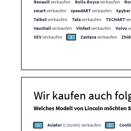
Renault
verkaufen
Rolls-Royce
verkaufen
Ro
smart
verkaufen
speedART
verkaufen
Spyker
Talbot
verkaufen
Tata
verkaufen
TECHART
ve
Vauxhall
verkaufen
Vinfast
verkaufen
Volvo
v
XEV
verkaufen
Zastava
verkaufen
Zhid
Z
Wir kaufen auch fol
Welches Modell von Lincoln möchten S
Aviator
(Lincoln) verkaufen
Conti
A
C