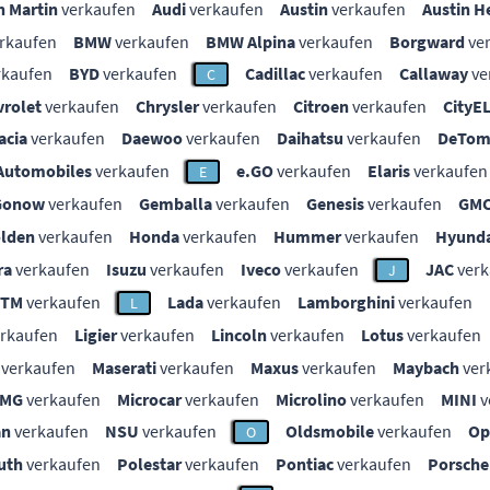
n Martin
verkaufen
Audi
verkaufen
Austin
verkaufen
Austin H
rkaufen
BMW
verkaufen
BMW Alpina
verkaufen
Borgward
ve
rkaufen
BYD
verkaufen
Cadillac
verkaufen
Callaway
ve
C
vrolet
verkaufen
Chrysler
verkaufen
Citroen
verkaufen
CityE
acia
verkaufen
Daewoo
verkaufen
Daihatsu
verkaufen
DeTom
Automobiles
verkaufen
e.GO
verkaufen
Elaris
verkaufen
E
Gonow
verkaufen
Gemballa
verkaufen
Genesis
verkaufen
GM
lden
verkaufen
Honda
verkaufen
Hummer
verkaufen
Hyunda
ra
verkaufen
Isuzu
verkaufen
Iveco
verkaufen
JAC
verk
J
KTM
verkaufen
Lada
verkaufen
Lamborghini
verkaufen
L
rkaufen
Ligier
verkaufen
Lincoln
verkaufen
Lotus
verkaufen
verkaufen
Maserati
verkaufen
Maxus
verkaufen
Maybach
ver
MG
verkaufen
Microcar
verkaufen
Microlino
verkaufen
MINI
v
an
verkaufen
NSU
verkaufen
Oldsmobile
verkaufen
Op
O
uth
verkaufen
Polestar
verkaufen
Pontiac
verkaufen
Porsche