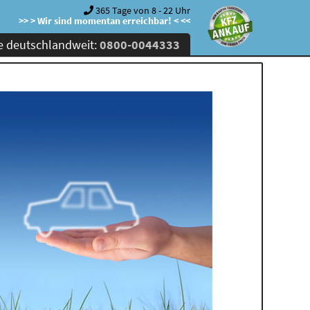
365 Tage von 8 - 22 Uhr
>> > Wir sind momentan erreichbar! < <<
e deutschlandweit:
0800-0044333