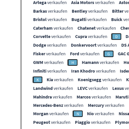
Artega
verkaufen
Asia Motors
verkaufen
Asto
Barkas
verkaufen
Bentley
verkaufen
Bitter
ve
Bristol
verkaufen
Bugatti
verkaufen
Buick
ve
Caterham
verkaufen
Chatenet
verkaufen
Che
Corvette
verkaufen
Cupra
verkaufen
D
D
Dodge
verkaufen
Donkervoort
verkaufen
DS 
Fisker
verkaufen
Ford
verkaufen
GAC 
G
GWM
verkaufen
Hamann
verkaufen
Ho
H
Infiniti
verkaufen
Iran Khodro
verkaufen
Isde
Kia
verkaufen
Koenigsegg
verkaufen
K
Landwind
verkaufen
LEVC
verkaufen
Lexus
ve
Mahindra
verkaufen
Marcos
verkaufen
Maruti
Mercedes-Benz
verkaufen
Mercury
verkaufen
Morgan
verkaufen
Nio
verkaufen
Niss
N
Peugeot
verkaufen
Piaggio
verkaufen
Plymo