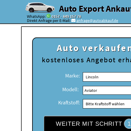
Auto Export Ankau
WhatsApp:
0157 - 849 157 78
Direkt Anfrage per E-Mail:
anfrage@autoabkauf.de
Auto verkaufe
kostenloses
Angebot erh
Marke:
Modell:
Kraftstoff:
WEITER MIT SCHRITT
1