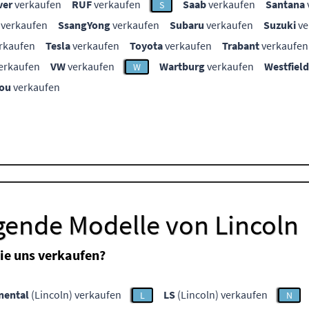
ver
verkaufen
RUF
verkaufen
Saab
verkaufen
Santana
S
verkaufen
SsangYong
verkaufen
Subaru
verkaufen
Suzuki
ve
rkaufen
Tesla
verkaufen
Toyota
verkaufen
Trabant
verkaufen
erkaufen
VW
verkaufen
Wartburg
verkaufen
Westfield
W
ou
verkaufen
gende Modelle von Lincoln
ie uns verkaufen?
nental
(Lincoln) verkaufen
LS
(Lincoln) verkaufen
L
N