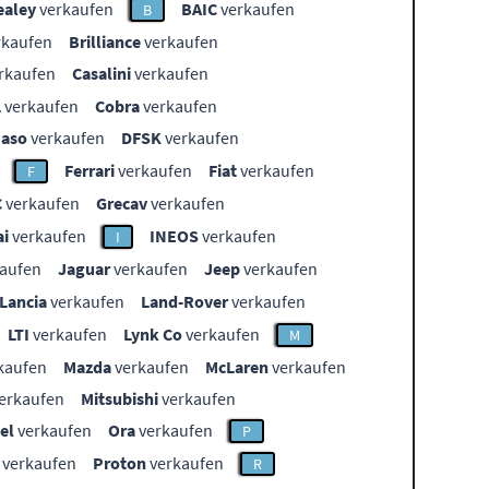
ealey
verkaufen
BAIC
verkaufen
B
rkaufen
Brilliance
verkaufen
rkaufen
Casalini
verkaufen
L
verkaufen
Cobra
verkaufen
aso
verkaufen
DFSK
verkaufen
Ferrari
verkaufen
Fiat
verkaufen
F
C
verkaufen
Grecav
verkaufen
i
verkaufen
INEOS
verkaufen
I
aufen
Jaguar
verkaufen
Jeep
verkaufen
Lancia
verkaufen
Land-Rover
verkaufen
LTI
verkaufen
Lynk Co
verkaufen
M
kaufen
Mazda
verkaufen
McLaren
verkaufen
erkaufen
Mitsubishi
verkaufen
el
verkaufen
Ora
verkaufen
P
verkaufen
Proton
verkaufen
R