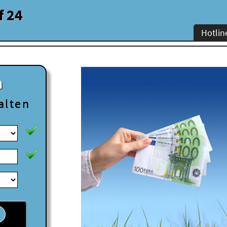
f 24
Hotlin
n
alten