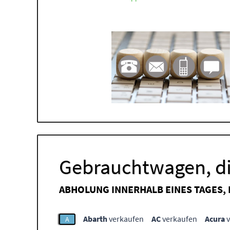
Gebrauchtwagen, di
ABHOLUNG INNERHALB EINES TAGES,
Abarth
verkaufen
AC
verkaufen
Acura
v
A