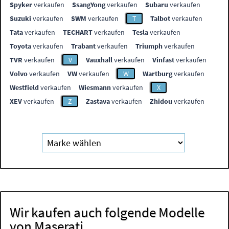
Spyker
verkaufen
SsangYong
verkaufen
Subaru
verkaufen
Suzuki
verkaufen
SWM
verkaufen
T
Talbot
verkaufen
Tata
verkaufen
TECHART
verkaufen
Tesla
verkaufen
Toyota
verkaufen
Trabant
verkaufen
Triumph
verkaufen
TVR
verkaufen
V
Vauxhall
verkaufen
Vinfast
verkaufen
Volvo
verkaufen
VW
verkaufen
W
Wartburg
verkaufen
Westfield
verkaufen
Wiesmann
verkaufen
X
XEV
verkaufen
Z
Zastava
verkaufen
Zhidou
verkaufen
Wir kaufen auch folgende Modelle
von Maserati