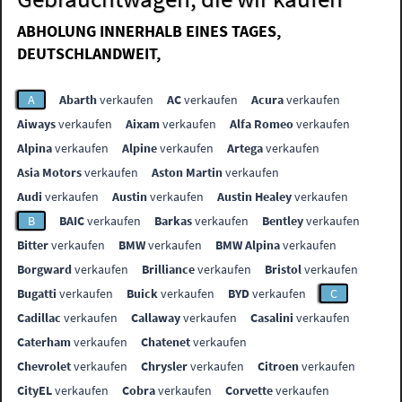
ABHOLUNG INNERHALB EINES TAGES,
DEUTSCHLANDWEIT,
A
Abarth
verkaufen
AC
verkaufen
Acura
verkaufen
Aiways
verkaufen
Aixam
verkaufen
Alfa Romeo
verkaufen
Alpina
verkaufen
Alpine
verkaufen
Artega
verkaufen
Asia Motors
verkaufen
Aston Martin
verkaufen
Audi
verkaufen
Austin
verkaufen
Austin Healey
verkaufen
B
BAIC
verkaufen
Barkas
verkaufen
Bentley
verkaufen
Bitter
verkaufen
BMW
verkaufen
BMW Alpina
verkaufen
Borgward
verkaufen
Brilliance
verkaufen
Bristol
verkaufen
Bugatti
verkaufen
Buick
verkaufen
BYD
verkaufen
C
Cadillac
verkaufen
Callaway
verkaufen
Casalini
verkaufen
Caterham
verkaufen
Chatenet
verkaufen
Chevrolet
verkaufen
Chrysler
verkaufen
Citroen
verkaufen
CityEL
verkaufen
Cobra
verkaufen
Corvette
verkaufen