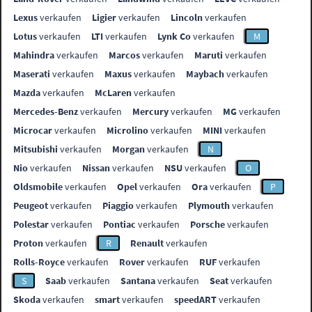
Lexus
verkaufen
Ligier
verkaufen
Lincoln
verkaufen
Lotus
verkaufen
LTI
verkaufen
Lynk Co
verkaufen
M
Mahindra
verkaufen
Marcos
verkaufen
Maruti
verkaufen
Maserati
verkaufen
Maxus
verkaufen
Maybach
verkaufen
Mazda
verkaufen
McLaren
verkaufen
Mercedes-Benz
verkaufen
Mercury
verkaufen
MG
verkaufen
Microcar
verkaufen
Microlino
verkaufen
MINI
verkaufen
Mitsubishi
verkaufen
Morgan
verkaufen
N
Nio
verkaufen
Nissan
verkaufen
NSU
verkaufen
O
Oldsmobile
verkaufen
Opel
verkaufen
Ora
verkaufen
P
Peugeot
verkaufen
Piaggio
verkaufen
Plymouth
verkaufen
Polestar
verkaufen
Pontiac
verkaufen
Porsche
verkaufen
Proton
verkaufen
R
Renault
verkaufen
Rolls-Royce
verkaufen
Rover
verkaufen
RUF
verkaufen
S
Saab
verkaufen
Santana
verkaufen
Seat
verkaufen
Skoda
verkaufen
smart
verkaufen
speedART
verkaufen