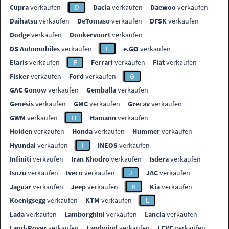
Cupra
verkaufen
D
Dacia
verkaufen
Daewoo
verkaufen
Daihatsu
verkaufen
DeTomaso
verkaufen
DFSK
verkaufen
Dodge
verkaufen
Donkervoort
verkaufen
DS Automobiles
verkaufen
E
e.GO
verkaufen
Elaris
verkaufen
F
Ferrari
verkaufen
Fiat
verkaufen
Fisker
verkaufen
Ford
verkaufen
G
GAC Gonow
verkaufen
Gemballa
verkaufen
Genesis
verkaufen
GMC
verkaufen
Grecav
verkaufen
GWM
verkaufen
H
Hamann
verkaufen
Holden
verkaufen
Honda
verkaufen
Hummer
verkaufen
Hyundai
verkaufen
I
INEOS
verkaufen
Infiniti
verkaufen
Iran Khodro
verkaufen
Isdera
verkaufen
Isuzu
verkaufen
Iveco
verkaufen
J
JAC
verkaufen
Jaguar
verkaufen
Jeep
verkaufen
K
Kia
verkaufen
Koenigsegg
verkaufen
KTM
verkaufen
L
Lada
verkaufen
Lamborghini
verkaufen
Lancia
verkaufen
Land-Rover
verkaufen
Landwind
verkaufen
LEVC
verkaufen