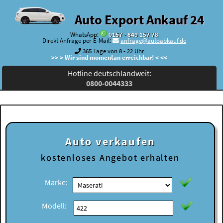
Auto Export Ankauf 24
WhatsApp:
0157 - 849 157 78
Direkt Anfrage per E-Mail:
anfrage@autoabkauf.de
365 Tage von 8 - 22 Uhr
>> > Wir sind momentan erreichbar! < <<
Hotline deutschlandweit:
0800-0044333
Auto verkaufen
kostenloses
Angebot erhalten
Marke:
Modell: