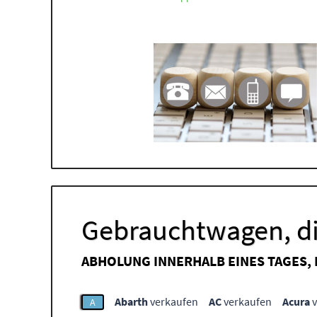
Gebrauchtwagen, di
ABHOLUNG INNERHALB EINES TAGES,
Abarth
verkaufen
AC
verkaufen
Acura
v
A