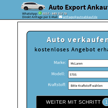
Auto Export Ankau
WhatsApp:
0157 - 849 157 78
Direkt Anfrage per E-Mail:
anfrage@autoabkauf.de
Auto verkaufe
kostenloses
Angebot erh
Marke:
Modell:
Kraftstoff:
WEITER MIT SCHRITT
1