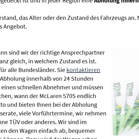
edeckt ist und in jeder Region eine
Abholung innerh
rstand, das Alter oder den Zustand des Fahrzeugs an
s Angebot.
nn sind wir der richtige Ansprechpartner
anz gleich, in welchem Zustand es ist.
r alle Bundesländer. Sie
kontaktieren
e Abholung innerhalb von 24 Stunden
en einen schnellen Abnehmer und müssen
chen, wann der McLaren 570S endlich
uto und bieten Ihnen bei der Abholung
Inserate, viele Vorführtermine, wir nehmen
ne TÜV oder anderes. Wir sind im
len den Wagen einfach ab, bequemer