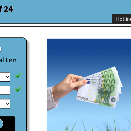
f 24
Hotlin
n
alten