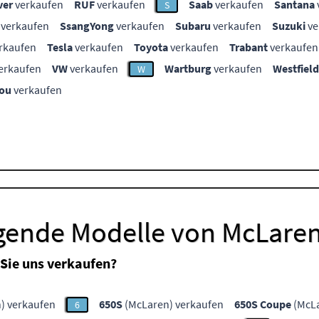
ver
verkaufen
RUF
verkaufen
Saab
verkaufen
Santana
S
verkaufen
SsangYong
verkaufen
Subaru
verkaufen
Suzuki
ve
rkaufen
Tesla
verkaufen
Toyota
verkaufen
Trabant
verkaufen
erkaufen
VW
verkaufen
Wartburg
verkaufen
Westfield
W
ou
verkaufen
lgende Modelle von McLare
Sie uns verkaufen?
) verkaufen
650S
(McLaren) verkaufen
650S Coupe
(McLa
6