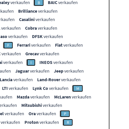
ealey
verkaufen
BAIC
verkaufen
B
rkaufen
Brilliance
verkaufen
rkaufen
Casalini
verkaufen
L
verkaufen
Cobra
verkaufen
aso
verkaufen
DFSK
verkaufen
Ferrari
verkaufen
Fiat
verkaufen
F
C
verkaufen
Grecav
verkaufen
i
verkaufen
INEOS
verkaufen
I
aufen
Jaguar
verkaufen
Jeep
verkaufen
Lancia
verkaufen
Land-Rover
verkaufen
LTI
verkaufen
Lynk Co
verkaufen
M
kaufen
Mazda
verkaufen
McLaren
verkaufen
erkaufen
Mitsubishi
verkaufen
el
verkaufen
Ora
verkaufen
P
verkaufen
Proton
verkaufen
R