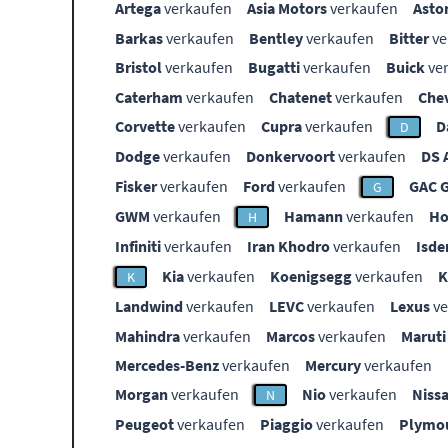
Artega
verkaufen
Asia Motors
verkaufen
Asto
Barkas
verkaufen
Bentley
verkaufen
Bitter
ve
Bristol
verkaufen
Bugatti
verkaufen
Buick
ve
Caterham
verkaufen
Chatenet
verkaufen
Che
Corvette
verkaufen
Cupra
verkaufen
D
D
Dodge
verkaufen
Donkervoort
verkaufen
DS 
Fisker
verkaufen
Ford
verkaufen
GAC 
G
GWM
verkaufen
Hamann
verkaufen
Ho
H
Infiniti
verkaufen
Iran Khodro
verkaufen
Isde
Kia
verkaufen
Koenigsegg
verkaufen
K
Landwind
verkaufen
LEVC
verkaufen
Lexus
ve
Mahindra
verkaufen
Marcos
verkaufen
Maruti
Mercedes-Benz
verkaufen
Mercury
verkaufen
Morgan
verkaufen
Nio
verkaufen
Niss
N
Peugeot
verkaufen
Piaggio
verkaufen
Plymo