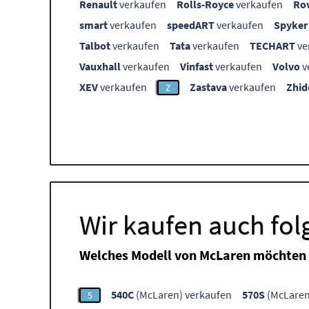
Renault
verkaufen
Rolls-Royce
verkaufen
Ro
smart
verkaufen
speedART
verkaufen
Spyker
Talbot
verkaufen
Tata
verkaufen
TECHART
ve
Vauxhall
verkaufen
Vinfast
verkaufen
Volvo
v
XEV
verkaufen
Zastava
verkaufen
Zhid
Z
Wir kaufen auch fo
Welches Modell von McLaren möchten 
540C
(McLaren) verkaufen
570S
(McLaren
5