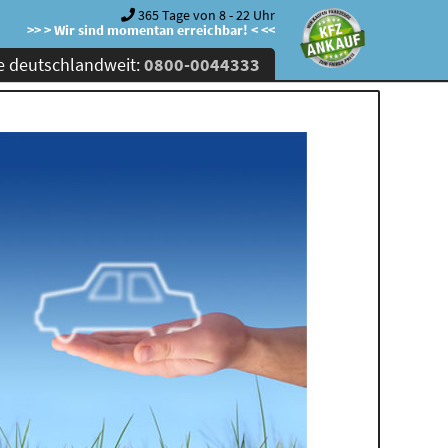
365 Tage von 8 - 22 Uhr
>> > Wir sind momentan erreichbar! < <<
e deutschlandweit:
0800-0044333