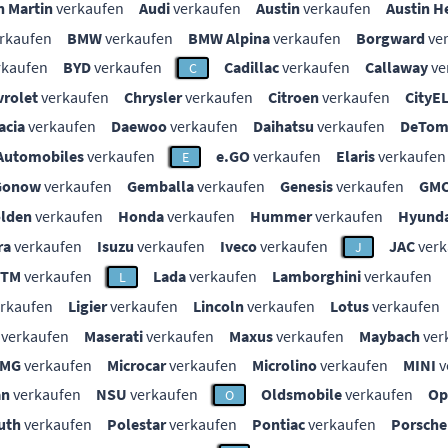
n Martin
verkaufen
Audi
verkaufen
Austin
verkaufen
Austin H
rkaufen
BMW
verkaufen
BMW Alpina
verkaufen
Borgward
ve
rkaufen
BYD
verkaufen
Cadillac
verkaufen
Callaway
ve
C
vrolet
verkaufen
Chrysler
verkaufen
Citroen
verkaufen
CityE
acia
verkaufen
Daewoo
verkaufen
Daihatsu
verkaufen
DeTom
Automobiles
verkaufen
e.GO
verkaufen
Elaris
verkaufen
E
Gonow
verkaufen
Gemballa
verkaufen
Genesis
verkaufen
GM
lden
verkaufen
Honda
verkaufen
Hummer
verkaufen
Hyunda
ra
verkaufen
Isuzu
verkaufen
Iveco
verkaufen
JAC
verk
J
KTM
verkaufen
Lada
verkaufen
Lamborghini
verkaufen
L
rkaufen
Ligier
verkaufen
Lincoln
verkaufen
Lotus
verkaufen
verkaufen
Maserati
verkaufen
Maxus
verkaufen
Maybach
ver
MG
verkaufen
Microcar
verkaufen
Microlino
verkaufen
MINI
v
an
verkaufen
NSU
verkaufen
Oldsmobile
verkaufen
Op
O
uth
verkaufen
Polestar
verkaufen
Pontiac
verkaufen
Porsche