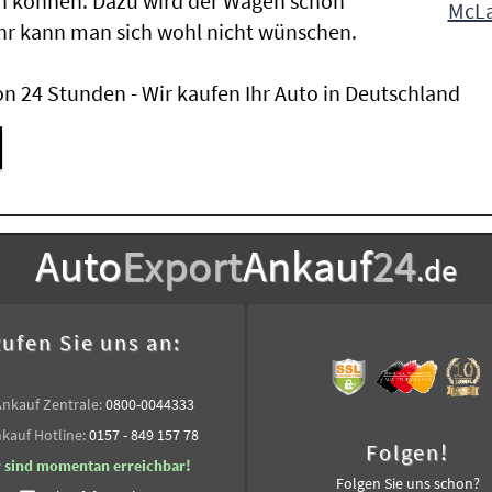
n können. Dazu wird der Wagen schon
McLa
hr kann man sich wohl nicht wünschen.
n 24 Stunden - Wir kaufen Ihr Auto in Deutschland
Auto
Export
Ankauf
24
.de
ufen Sie uns an:
Ankauf Zentrale:
0800-0044333
kauf Hotline:
0157 - 849 157 78
Folgen!
r sind momentan erreichbar!
Folgen Sie uns schon?