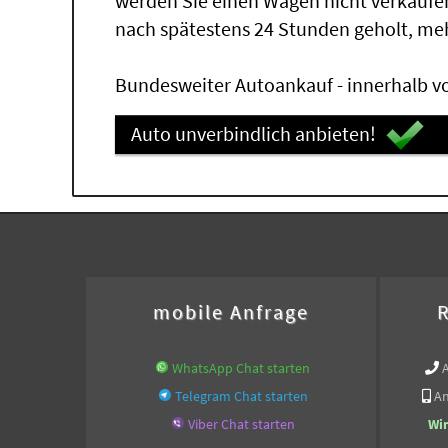
werden Sie einen Wagen nicht verkaufe
nach spätestens 24 Stunden geholt, me
Bundesweiter Autoankauf - innerhalb vo
Auto unverbindlich anbieten!
mobile Anfrage
R
WhatsApp Chat starten
Telegram Chat starten
An
Viber Chat starten
Wi