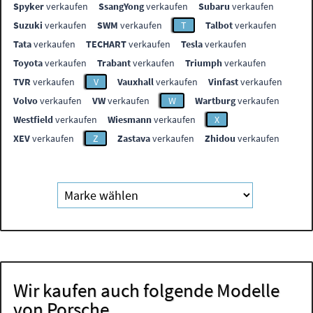
Spyker
verkaufen
SsangYong
verkaufen
Subaru
verkaufen
Suzuki
verkaufen
SWM
verkaufen
T
Talbot
verkaufen
Tata
verkaufen
TECHART
verkaufen
Tesla
verkaufen
Toyota
verkaufen
Trabant
verkaufen
Triumph
verkaufen
TVR
verkaufen
V
Vauxhall
verkaufen
Vinfast
verkaufen
Volvo
verkaufen
VW
verkaufen
W
Wartburg
verkaufen
Westfield
verkaufen
Wiesmann
verkaufen
X
XEV
verkaufen
Z
Zastava
verkaufen
Zhidou
verkaufen
Wir kaufen auch folgende Modelle
von Porsche