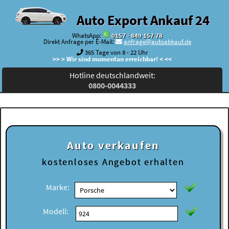
Auto Export Ankauf 24
WhatsApp:
0157 - 849 157 78
Direkt Anfrage per E-Mail:
anfrage@autoabkauf.de
365 Tage von 8 - 22 Uhr
>> > Wir sind momentan erreichbar! < <<
Hotline deutschlandweit:
0800-0044333
Auto verkaufen
kostenloses
Angebot erhalten
Marke:
Modell: