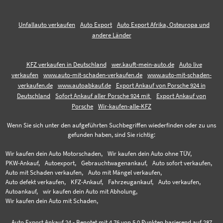
Unfallauto verkaufen
Auto Export
Auto Export Afrika, Osteuropa und
andere Länder
KFZ verkaufen in Deutschland
wer.kauft-mein-auto.de
Auto live
verkaufen
www.auto-mit-schaden-verkaufen.de
www.auto-mit-schaden-
verkaufen.de
www.autoabkauf.de
Export Ankauf von Porsche 924 in
Deutschland
Sofort Ankauf aller Porsche 924 mit
Export Ankauf von
Porsche
Wir-kaufen-alle-KFZ
Wenn Sie sich unter den aufgeführten Suchbegriffen wiederfinden oder zu uns
gefunden haben, sind Sie richtig:
Wir kaufen dein Auto Motorschaden,
Wir kaufen dein Auto ohne TÜV,
PKW-Ankauf,
Autoexport,
Gebrauchtwagenankauf,
Auto sofort verkaufen,
Auto mit Schaden verkaufen,
Auto mit Mängel verkaufen,
Auto defekt verkaufen,
KFZ-Ankauf,
Fahrzeugankauf,
Auto verkaufen,
Autoankauf,
wir kaufen dein Auto mit Abholung,
Wir kaufen dein Auto mit Schaden,
Auto Export Ankauf 24
-
Benotet mit
4.76
von 5.0 Punkten basierend auf
287