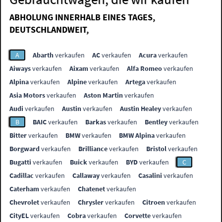
ABHOLUNG INNERHALB EINES TAGES,
DEUTSCHLANDWEIT,
A
Abarth
verkaufen
AC
verkaufen
Acura
verkaufen
Aiways
verkaufen
Aixam
verkaufen
Alfa Romeo
verkaufen
Alpina
verkaufen
Alpine
verkaufen
Artega
verkaufen
Asia Motors
verkaufen
Aston Martin
verkaufen
Audi
verkaufen
Austin
verkaufen
Austin Healey
verkaufen
B
BAIC
verkaufen
Barkas
verkaufen
Bentley
verkaufen
Bitter
verkaufen
BMW
verkaufen
BMW Alpina
verkaufen
Borgward
verkaufen
Brilliance
verkaufen
Bristol
verkaufen
Bugatti
verkaufen
Buick
verkaufen
BYD
verkaufen
C
Cadillac
verkaufen
Callaway
verkaufen
Casalini
verkaufen
Caterham
verkaufen
Chatenet
verkaufen
Chevrolet
verkaufen
Chrysler
verkaufen
Citroen
verkaufen
CityEL
verkaufen
Cobra
verkaufen
Corvette
verkaufen