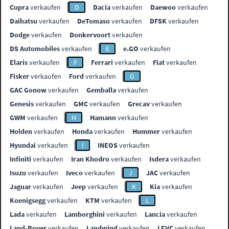
Cupra
verkaufen
D
Dacia
verkaufen
Daewoo
verkaufen
Daihatsu
verkaufen
DeTomaso
verkaufen
DFSK
verkaufen
Dodge
verkaufen
Donkervoort
verkaufen
DS Automobiles
verkaufen
E
e.GO
verkaufen
Elaris
verkaufen
F
Ferrari
verkaufen
Fiat
verkaufen
Fisker
verkaufen
Ford
verkaufen
G
GAC Gonow
verkaufen
Gemballa
verkaufen
Genesis
verkaufen
GMC
verkaufen
Grecav
verkaufen
GWM
verkaufen
H
Hamann
verkaufen
Holden
verkaufen
Honda
verkaufen
Hummer
verkaufen
Hyundai
verkaufen
I
INEOS
verkaufen
Infiniti
verkaufen
Iran Khodro
verkaufen
Isdera
verkaufen
Isuzu
verkaufen
Iveco
verkaufen
J
JAC
verkaufen
Jaguar
verkaufen
Jeep
verkaufen
K
Kia
verkaufen
Koenigsegg
verkaufen
KTM
verkaufen
L
Lada
verkaufen
Lamborghini
verkaufen
Lancia
verkaufen
Land-Rover
verkaufen
Landwind
verkaufen
LEVC
verkaufen