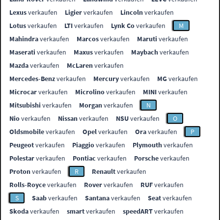
Lexus
verkaufen
Ligier
verkaufen
Lincoln
verkaufen
Lotus
verkaufen
LTI
verkaufen
Lynk Co
verkaufen
M
Mahindra
verkaufen
Marcos
verkaufen
Maruti
verkaufen
Maserati
verkaufen
Maxus
verkaufen
Maybach
verkaufen
Mazda
verkaufen
McLaren
verkaufen
Mercedes-Benz
verkaufen
Mercury
verkaufen
MG
verkaufen
Microcar
verkaufen
Microlino
verkaufen
MINI
verkaufen
Mitsubishi
verkaufen
Morgan
verkaufen
N
Nio
verkaufen
Nissan
verkaufen
NSU
verkaufen
O
Oldsmobile
verkaufen
Opel
verkaufen
Ora
verkaufen
P
Peugeot
verkaufen
Piaggio
verkaufen
Plymouth
verkaufen
Polestar
verkaufen
Pontiac
verkaufen
Porsche
verkaufen
Proton
verkaufen
R
Renault
verkaufen
Rolls-Royce
verkaufen
Rover
verkaufen
RUF
verkaufen
S
Saab
verkaufen
Santana
verkaufen
Seat
verkaufen
Skoda
verkaufen
smart
verkaufen
speedART
verkaufen