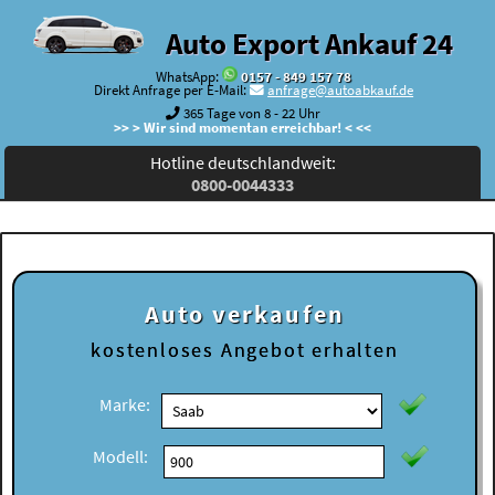
Auto Export Ankauf 24
WhatsApp:
0157 - 849 157 78
Direkt Anfrage per E-Mail:
anfrage@autoabkauf.de
365 Tage von 8 - 22 Uhr
>> > Wir sind momentan erreichbar! < <<
Hotline deutschlandweit:
0800-0044333
Auto verkaufen
kostenloses
Angebot erhalten
Marke:
Modell: