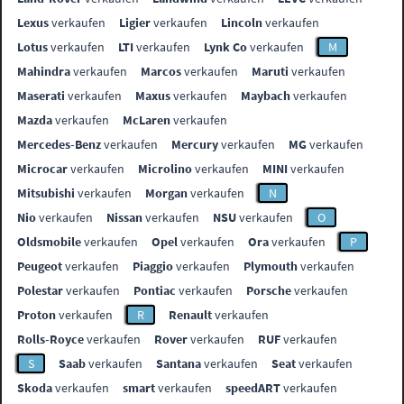
Lexus
verkaufen
Ligier
verkaufen
Lincoln
verkaufen
Lotus
verkaufen
LTI
verkaufen
Lynk Co
verkaufen
M
Mahindra
verkaufen
Marcos
verkaufen
Maruti
verkaufen
Maserati
verkaufen
Maxus
verkaufen
Maybach
verkaufen
Mazda
verkaufen
McLaren
verkaufen
Mercedes-Benz
verkaufen
Mercury
verkaufen
MG
verkaufen
Microcar
verkaufen
Microlino
verkaufen
MINI
verkaufen
Mitsubishi
verkaufen
Morgan
verkaufen
N
Nio
verkaufen
Nissan
verkaufen
NSU
verkaufen
O
Oldsmobile
verkaufen
Opel
verkaufen
Ora
verkaufen
P
Peugeot
verkaufen
Piaggio
verkaufen
Plymouth
verkaufen
Polestar
verkaufen
Pontiac
verkaufen
Porsche
verkaufen
Proton
verkaufen
R
Renault
verkaufen
Rolls-Royce
verkaufen
Rover
verkaufen
RUF
verkaufen
S
Saab
verkaufen
Santana
verkaufen
Seat
verkaufen
Skoda
verkaufen
smart
verkaufen
speedART
verkaufen