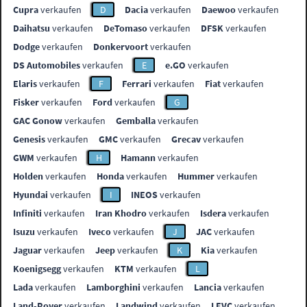
Cupra
verkaufen
D
Dacia
verkaufen
Daewoo
verkaufen
Daihatsu
verkaufen
DeTomaso
verkaufen
DFSK
verkaufen
Dodge
verkaufen
Donkervoort
verkaufen
DS Automobiles
verkaufen
E
e.GO
verkaufen
Elaris
verkaufen
F
Ferrari
verkaufen
Fiat
verkaufen
Fisker
verkaufen
Ford
verkaufen
G
GAC Gonow
verkaufen
Gemballa
verkaufen
Genesis
verkaufen
GMC
verkaufen
Grecav
verkaufen
GWM
verkaufen
H
Hamann
verkaufen
Holden
verkaufen
Honda
verkaufen
Hummer
verkaufen
Hyundai
verkaufen
I
INEOS
verkaufen
Infiniti
verkaufen
Iran Khodro
verkaufen
Isdera
verkaufen
Isuzu
verkaufen
Iveco
verkaufen
J
JAC
verkaufen
Jaguar
verkaufen
Jeep
verkaufen
K
Kia
verkaufen
Koenigsegg
verkaufen
KTM
verkaufen
L
Lada
verkaufen
Lamborghini
verkaufen
Lancia
verkaufen
Land-Rover
verkaufen
Landwind
verkaufen
LEVC
verkaufen