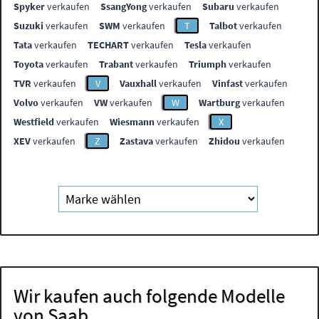
Spyker
verkaufen
SsangYong
verkaufen
Subaru
verkaufen
Suzuki
verkaufen
SWM
verkaufen
T
Talbot
verkaufen
Tata
verkaufen
TECHART
verkaufen
Tesla
verkaufen
Toyota
verkaufen
Trabant
verkaufen
Triumph
verkaufen
TVR
verkaufen
V
Vauxhall
verkaufen
Vinfast
verkaufen
Volvo
verkaufen
VW
verkaufen
W
Wartburg
verkaufen
Westfield
verkaufen
Wiesmann
verkaufen
X
XEV
verkaufen
Z
Zastava
verkaufen
Zhidou
verkaufen
Wir kaufen auch folgende Modelle
von Saab