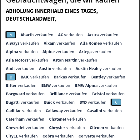
ABHOLUNG INNERHALB EINES TAGES,
DEUTSCHLANDWEIT,
A
Abarth
verkaufen
AC
verkaufen
Acura
verkaufen
Aiways
verkaufen
Aixam
verkaufen
Alfa Romeo
verkaufen
Alpina
verkaufen
Alpine
verkaufen
Artega
verkaufen
Asia Motors
verkaufen
Aston Martin
verkaufen
Audi
verkaufen
Austin
verkaufen
Austin Healey
verkaufen
B
BAIC
verkaufen
Barkas
verkaufen
Bentley
verkaufen
Bitter
verkaufen
BMW
verkaufen
BMW Alpina
verkaufen
Borgward
verkaufen
Brilliance
verkaufen
Bristol
verkaufen
Bugatti
verkaufen
Buick
verkaufen
BYD
verkaufen
C
Cadillac
verkaufen
Callaway
verkaufen
Casalini
verkaufen
Caterham
verkaufen
Chatenet
verkaufen
Chevrolet
verkaufen
Chrysler
verkaufen
Citroen
verkaufen
CityEL
verkaufen
Cobra
verkaufen
Corvette
verkaufen