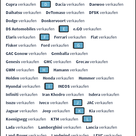
Cupra
verkaufen
D
Dacia
verkaufen
Daewoo
verkaufen
Daihatsu
verkaufen
DeTomaso
verkaufen
DFSK
verkaufen
Dodge
verkaufen
Donkervoort
verkaufen
DS Automobiles
verkaufen
E
e.GO
verkaufen
Elaris
verkaufen
F
Ferrari
verkaufen
Fiat
verkaufen
Fisker
verkaufen
Ford
verkaufen
G
GAC Gonow
verkaufen
Gemballa
verkaufen
Genesis
verkaufen
GMC
verkaufen
Grecav
verkaufen
GWM
verkaufen
H
Hamann
verkaufen
Holden
verkaufen
Honda
verkaufen
Hummer
verkaufen
Hyundai
verkaufen
I
INEOS
verkaufen
Infiniti
verkaufen
Iran Khodro
verkaufen
Isdera
verkaufen
Isuzu
verkaufen
Iveco
verkaufen
J
JAC
verkaufen
Jaguar
verkaufen
Jeep
verkaufen
K
Kia
verkaufen
Koenigsegg
verkaufen
KTM
verkaufen
L
Lada
verkaufen
Lamborghini
verkaufen
Lancia
verkaufen
Land-Rover
verkaufen
Landwind
verkaufen
LEVC
verkaufen