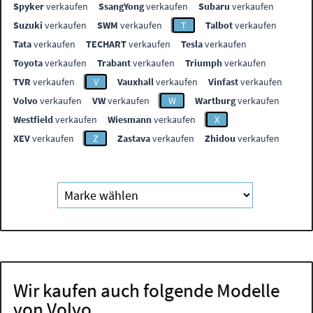
Spyker
verkaufen
SsangYong
verkaufen
Subaru
verkaufen
Suzuki
verkaufen
SWM
verkaufen
T
Talbot
verkaufen
Tata
verkaufen
TECHART
verkaufen
Tesla
verkaufen
Toyota
verkaufen
Trabant
verkaufen
Triumph
verkaufen
TVR
verkaufen
V
Vauxhall
verkaufen
Vinfast
verkaufen
Volvo
verkaufen
VW
verkaufen
W
Wartburg
verkaufen
Westfield
verkaufen
Wiesmann
verkaufen
X
XEV
verkaufen
Z
Zastava
verkaufen
Zhidou
verkaufen
Wir kaufen auch folgende Modelle
von Volvo