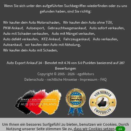
Wenn Sie sich unter den aufgeführten Suchbegriffen wiederfinden oder zu uns
gefunden haben, sind Sie richtig:
Wir kaufen dein Auto Motorschaden,
Wir kaufen dein Auto ohne TÜV,
PKW-Ankauf,
Autoexport,
Gebrauchtwagenankauf,
Auto sofort verkaufen,
Auto mit Schaden verkaufen,
Auto mit Mängel verkaufen,
Auto defekt verkaufen,
KFZ-Ankauf,
Fahrzeugankauf,
Auto verkaufen,
Autoankauf,
wir kaufen dein Auto mit Abholung,
Wir kaufen dein Auto mit Schaden,
Auto Export Ankauf 24
-
Benotet mit
4.76
von 5.0 Punkten basierend auf
287
Bewertungen
Copyright © 2005 - 2026 - egeMotors
Datenschutz
-
rechtliche Hinweise
-
Impressum
-
FAQ
Um Ihnen ein besseres Surfgefühl zu bieten, benutzen wir Cookies. Durch
Nutzung unserer Seite stimmen Sie zu,
dass wir Cookies setzen
.
ok