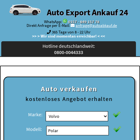
Auto Export Ankauf 24
WhatsApp:
0157 - 849 157 78
Direkt Anfrage per E-Mail:
anfrage@autoabkauf.de
365 Tage von 8 - 22 Uhr
>> > Wir sind momentan erreichbar! < <<
Hotline deutschlandweit:
0800-0044333
Auto verkaufen
kostenloses
Angebot erhalten
Marke:
Modell: