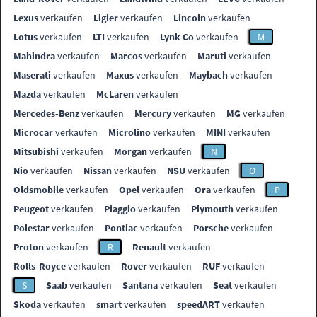
Lexus
verkaufen
Ligier
verkaufen
Lincoln
verkaufen
Lotus
verkaufen
LTI
verkaufen
Lynk Co
verkaufen
M
Mahindra
verkaufen
Marcos
verkaufen
Maruti
verkaufen
Maserati
verkaufen
Maxus
verkaufen
Maybach
verkaufen
Mazda
verkaufen
McLaren
verkaufen
Mercedes-Benz
verkaufen
Mercury
verkaufen
MG
verkaufen
Microcar
verkaufen
Microlino
verkaufen
MINI
verkaufen
Mitsubishi
verkaufen
Morgan
verkaufen
N
Nio
verkaufen
Nissan
verkaufen
NSU
verkaufen
O
Oldsmobile
verkaufen
Opel
verkaufen
Ora
verkaufen
P
Peugeot
verkaufen
Piaggio
verkaufen
Plymouth
verkaufen
Polestar
verkaufen
Pontiac
verkaufen
Porsche
verkaufen
Proton
verkaufen
R
Renault
verkaufen
Rolls-Royce
verkaufen
Rover
verkaufen
RUF
verkaufen
S
Saab
verkaufen
Santana
verkaufen
Seat
verkaufen
Skoda
verkaufen
smart
verkaufen
speedART
verkaufen