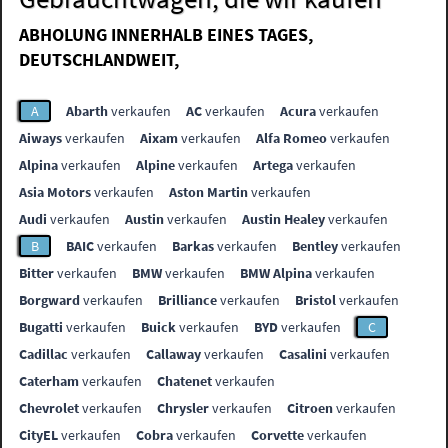
ABHOLUNG INNERHALB EINES TAGES,
DEUTSCHLANDWEIT,
A
Abarth
verkaufen
AC
verkaufen
Acura
verkaufen
Aiways
verkaufen
Aixam
verkaufen
Alfa Romeo
verkaufen
Alpina
verkaufen
Alpine
verkaufen
Artega
verkaufen
Asia Motors
verkaufen
Aston Martin
verkaufen
Audi
verkaufen
Austin
verkaufen
Austin Healey
verkaufen
B
BAIC
verkaufen
Barkas
verkaufen
Bentley
verkaufen
Bitter
verkaufen
BMW
verkaufen
BMW Alpina
verkaufen
Borgward
verkaufen
Brilliance
verkaufen
Bristol
verkaufen
Bugatti
verkaufen
Buick
verkaufen
BYD
verkaufen
C
Cadillac
verkaufen
Callaway
verkaufen
Casalini
verkaufen
Caterham
verkaufen
Chatenet
verkaufen
Chevrolet
verkaufen
Chrysler
verkaufen
Citroen
verkaufen
CityEL
verkaufen
Cobra
verkaufen
Corvette
verkaufen