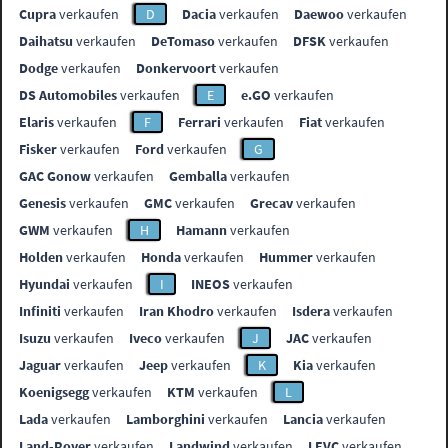
Cupra
verkaufen
D
Dacia
verkaufen
Daewoo
verkaufen
Daihatsu
verkaufen
DeTomaso
verkaufen
DFSK
verkaufen
Dodge
verkaufen
Donkervoort
verkaufen
DS Automobiles
verkaufen
E
e.GO
verkaufen
Elaris
verkaufen
F
Ferrari
verkaufen
Fiat
verkaufen
Fisker
verkaufen
Ford
verkaufen
G
GAC Gonow
verkaufen
Gemballa
verkaufen
Genesis
verkaufen
GMC
verkaufen
Grecav
verkaufen
GWM
verkaufen
H
Hamann
verkaufen
Holden
verkaufen
Honda
verkaufen
Hummer
verkaufen
Hyundai
verkaufen
I
INEOS
verkaufen
Infiniti
verkaufen
Iran Khodro
verkaufen
Isdera
verkaufen
Isuzu
verkaufen
Iveco
verkaufen
J
JAC
verkaufen
Jaguar
verkaufen
Jeep
verkaufen
K
Kia
verkaufen
Koenigsegg
verkaufen
KTM
verkaufen
L
Lada
verkaufen
Lamborghini
verkaufen
Lancia
verkaufen
Land-Rover
verkaufen
Landwind
verkaufen
LEVC
verkaufen