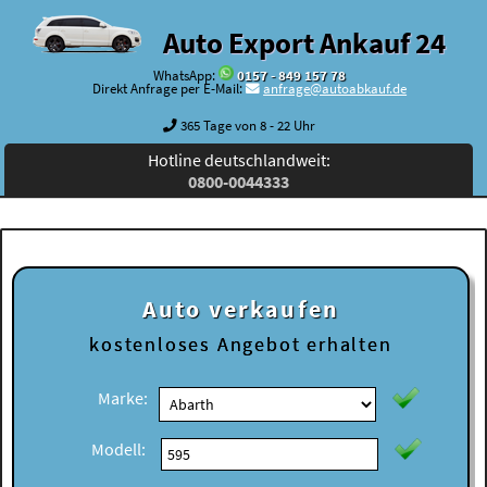
Auto Export Ankauf 24
WhatsApp:
0157 - 849 157 78
Direkt Anfrage per E-Mail:
anfrage@autoabkauf.de
365 Tage von 8 - 22 Uhr
Hotline deutschlandweit:
0800-0044333
Auto verkaufen
kostenloses
Angebot erhalten
Marke:
Modell: