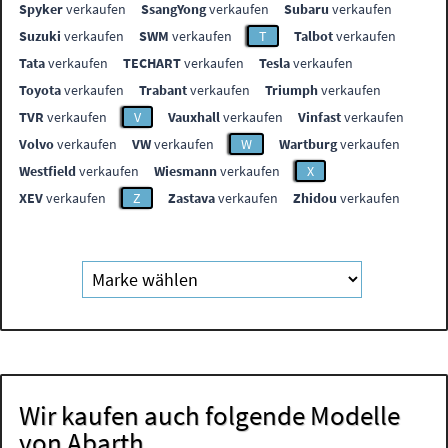
Spyker
verkaufen
SsangYong
verkaufen
Subaru
verkaufen
Suzuki
verkaufen
SWM
verkaufen
T
Talbot
verkaufen
Tata
verkaufen
TECHART
verkaufen
Tesla
verkaufen
Toyota
verkaufen
Trabant
verkaufen
Triumph
verkaufen
TVR
verkaufen
V
Vauxhall
verkaufen
Vinfast
verkaufen
Volvo
verkaufen
VW
verkaufen
W
Wartburg
verkaufen
Westfield
verkaufen
Wiesmann
verkaufen
X
XEV
verkaufen
Z
Zastava
verkaufen
Zhidou
verkaufen
Wir kaufen auch folgende Modelle
von Abarth