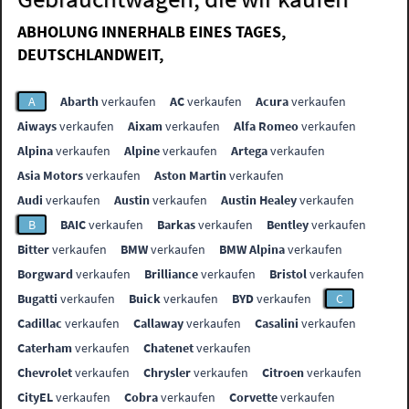
ABHOLUNG INNERHALB EINES TAGES,
DEUTSCHLANDWEIT,
A
Abarth
verkaufen
AC
verkaufen
Acura
verkaufen
Aiways
verkaufen
Aixam
verkaufen
Alfa Romeo
verkaufen
Alpina
verkaufen
Alpine
verkaufen
Artega
verkaufen
Asia Motors
verkaufen
Aston Martin
verkaufen
Audi
verkaufen
Austin
verkaufen
Austin Healey
verkaufen
B
BAIC
verkaufen
Barkas
verkaufen
Bentley
verkaufen
Bitter
verkaufen
BMW
verkaufen
BMW Alpina
verkaufen
Borgward
verkaufen
Brilliance
verkaufen
Bristol
verkaufen
Bugatti
verkaufen
Buick
verkaufen
BYD
verkaufen
C
Cadillac
verkaufen
Callaway
verkaufen
Casalini
verkaufen
Caterham
verkaufen
Chatenet
verkaufen
Chevrolet
verkaufen
Chrysler
verkaufen
Citroen
verkaufen
CityEL
verkaufen
Cobra
verkaufen
Corvette
verkaufen