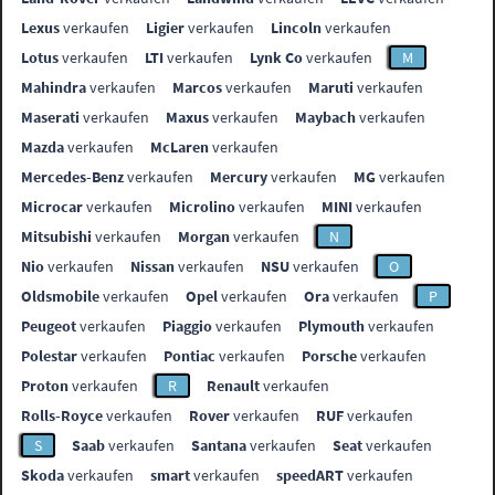
Lexus
verkaufen
Ligier
verkaufen
Lincoln
verkaufen
Lotus
verkaufen
LTI
verkaufen
Lynk Co
verkaufen
M
Mahindra
verkaufen
Marcos
verkaufen
Maruti
verkaufen
Maserati
verkaufen
Maxus
verkaufen
Maybach
verkaufen
Mazda
verkaufen
McLaren
verkaufen
Mercedes-Benz
verkaufen
Mercury
verkaufen
MG
verkaufen
Microcar
verkaufen
Microlino
verkaufen
MINI
verkaufen
Mitsubishi
verkaufen
Morgan
verkaufen
N
Nio
verkaufen
Nissan
verkaufen
NSU
verkaufen
O
Oldsmobile
verkaufen
Opel
verkaufen
Ora
verkaufen
P
Peugeot
verkaufen
Piaggio
verkaufen
Plymouth
verkaufen
Polestar
verkaufen
Pontiac
verkaufen
Porsche
verkaufen
Proton
verkaufen
R
Renault
verkaufen
Rolls-Royce
verkaufen
Rover
verkaufen
RUF
verkaufen
S
Saab
verkaufen
Santana
verkaufen
Seat
verkaufen
Skoda
verkaufen
smart
verkaufen
speedART
verkaufen