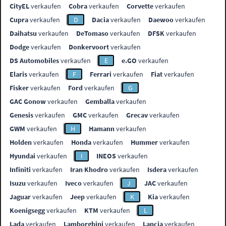
CityEL
verkaufen
Cobra
verkaufen
Corvette
verkaufen
Cupra
verkaufen
D
Dacia
verkaufen
Daewoo
verkaufen
Daihatsu
verkaufen
DeTomaso
verkaufen
DFSK
verkaufen
Dodge
verkaufen
Donkervoort
verkaufen
DS Automobiles
verkaufen
E
e.GO
verkaufen
Elaris
verkaufen
F
Ferrari
verkaufen
Fiat
verkaufen
Fisker
verkaufen
Ford
verkaufen
G
GAC Gonow
verkaufen
Gemballa
verkaufen
Genesis
verkaufen
GMC
verkaufen
Grecav
verkaufen
GWM
verkaufen
H
Hamann
verkaufen
Holden
verkaufen
Honda
verkaufen
Hummer
verkaufen
Hyundai
verkaufen
I
INEOS
verkaufen
Infiniti
verkaufen
Iran Khodro
verkaufen
Isdera
verkaufen
Isuzu
verkaufen
Iveco
verkaufen
J
JAC
verkaufen
Jaguar
verkaufen
Jeep
verkaufen
K
Kia
verkaufen
Koenigsegg
verkaufen
KTM
verkaufen
L
Lada
verkaufen
Lamborghini
verkaufen
Lancia
verkaufen