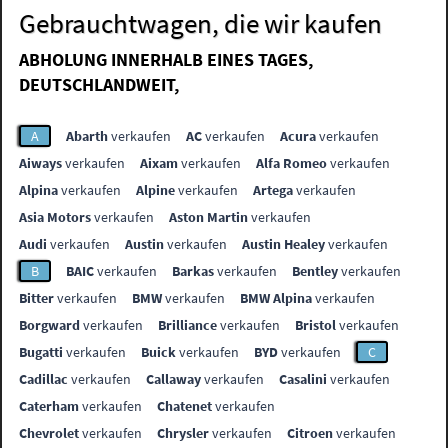
Gebrauchtwagen, die wir kaufen
ABHOLUNG INNERHALB EINES TAGES,
DEUTSCHLANDWEIT,
A
Abarth
verkaufen
AC
verkaufen
Acura
verkaufen
Aiways
verkaufen
Aixam
verkaufen
Alfa Romeo
verkaufen
Alpina
verkaufen
Alpine
verkaufen
Artega
verkaufen
Asia Motors
verkaufen
Aston Martin
verkaufen
Audi
verkaufen
Austin
verkaufen
Austin Healey
verkaufen
B
BAIC
verkaufen
Barkas
verkaufen
Bentley
verkaufen
Bitter
verkaufen
BMW
verkaufen
BMW Alpina
verkaufen
Borgward
verkaufen
Brilliance
verkaufen
Bristol
verkaufen
Bugatti
verkaufen
Buick
verkaufen
BYD
verkaufen
C
Cadillac
verkaufen
Callaway
verkaufen
Casalini
verkaufen
Caterham
verkaufen
Chatenet
verkaufen
Chevrolet
verkaufen
Chrysler
verkaufen
Citroen
verkaufen