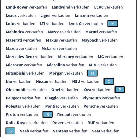
Land-Rover
verkaufen
Landwind
verkaufen
LEVC
verkaufen
Lexus
verkaufen
Ligier
verkaufen
Lincoln
verkaufen
Lotus
verkaufen
LTI
verkaufen
Lynk Co
verkaufen
M
Mahindra
verkaufen
Marcos
verkaufen
Maruti
verkaufen
Maserati
verkaufen
Maxus
verkaufen
Maybach
verkaufen
Mazda
verkaufen
McLaren
verkaufen
Mercedes-Benz
verkaufen
Mercury
verkaufen
MG
verkaufen
Microcar
verkaufen
Microlino
verkaufen
MINI
verkaufen
Mitsubishi
verkaufen
Morgan
verkaufen
N
Nio
verkaufen
Nissan
verkaufen
NSU
verkaufen
O
Oldsmobile
verkaufen
Opel
verkaufen
Ora
verkaufen
P
Peugeot
verkaufen
Piaggio
verkaufen
Plymouth
verkaufen
Polestar
verkaufen
Pontiac
verkaufen
Porsche
verkaufen
Proton
verkaufen
R
Renault
verkaufen
Rolls-Royce
verkaufen
Rover
verkaufen
RUF
verkaufen
S
Saab
verkaufen
Santana
verkaufen
Seat
verkaufen