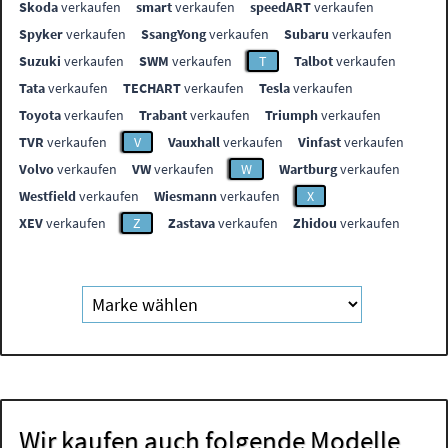
Skoda
verkaufen
smart
verkaufen
speedART
verkaufen
Spyker
verkaufen
SsangYong
verkaufen
Subaru
verkaufen
Suzuki
verkaufen
SWM
verkaufen
T
Talbot
verkaufen
Tata
verkaufen
TECHART
verkaufen
Tesla
verkaufen
Toyota
verkaufen
Trabant
verkaufen
Triumph
verkaufen
TVR
verkaufen
V
Vauxhall
verkaufen
Vinfast
verkaufen
Volvo
verkaufen
VW
verkaufen
W
Wartburg
verkaufen
Westfield
verkaufen
Wiesmann
verkaufen
X
XEV
verkaufen
Z
Zastava
verkaufen
Zhidou
verkaufen
Wir kaufen auch folgende Modelle