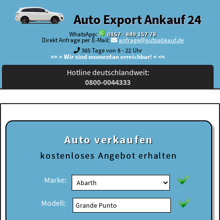
Auto Export Ankauf 24
WhatsApp:
0157 - 849 157 78
Direkt Anfrage per E-Mail:
anfrage@autoabkauf.de
365 Tage von 8 - 22 Uhr
>> > Wir sind momentan erreichbar! < <<
Hotline deutschlandweit:
0800-0044333
Auto verkaufen
kostenloses
Angebot erhalten
Marke:
Modell: