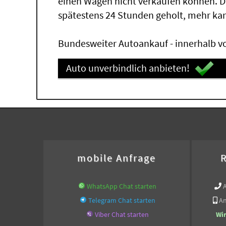
einen Wagen nicht verkaufen können. 
spätestens 24 Stunden geholt, mehr ka
Bundesweiter Autoankauf - innerhalb vo
Auto unverbindlich anbieten!
mobile Anfrage
R
WhatsApp Chat starten
Telegram Chat starten
An
Viber Chat starten
Wi