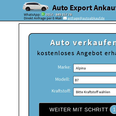
Auto Export Ankau
WhatsApp:
0157 - 849 157 78
Direkt Anfrage per E-Mail:
anfrage@autoabkauf.de
Auto verkaufe
kostenloses
Angebot erh
Marke:
Modell:
Kraftstoff:
WEITER MIT SCHRITT
1