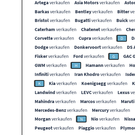
Artega
verkaufen
Asia Motors
verkaufen
Asto
Barkas
verkaufen
Bentley
verkaufen
Bitter
ve
Bristol
verkaufen
Bugatti
verkaufen
Buick
ve
Caterham
verkaufen
Chatenet
verkaufen
Che
Corvette
verkaufen
Cupra
verkaufen
D
D
Dodge
verkaufen
Donkervoort
verkaufen
DS 
Fisker
verkaufen
Ford
verkaufen
GAC 
G
GWM
verkaufen
Hamann
verkaufen
Ho
H
Infiniti
verkaufen
Iran Khodro
verkaufen
Isde
Kia
verkaufen
Koenigsegg
verkaufen
K
Landwind
verkaufen
LEVC
verkaufen
Lexus
ve
Mahindra
verkaufen
Marcos
verkaufen
Maruti
Mercedes-Benz
verkaufen
Mercury
verkaufen
Morgan
verkaufen
Nio
verkaufen
Niss
N
Peugeot
verkaufen
Piaggio
verkaufen
Plymo