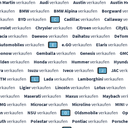
n Martin
verkaufen
Audi
verkaufen
Austin
verkaufen
Austin H
rkaufen
BMW
verkaufen
BMW Alpina
verkaufen
Borgward
ve
rkaufen
BYD
verkaufen
Cadillac
verkaufen
Callaway
ve
C
vrolet
verkaufen
Chrysler
verkaufen
Citroen
verkaufen
CityE
acia
verkaufen
Daewoo
verkaufen
Daihatsu
verkaufen
DeTom
Automobiles
verkaufen
e.GO
verkaufen
Elaris
verkaufen
E
Gonow
verkaufen
Gemballa
verkaufen
Genesis
verkaufen
GM
lden
verkaufen
Honda
verkaufen
Hummer
verkaufen
Hyunda
ra
verkaufen
Isuzu
verkaufen
Iveco
verkaufen
JAC
verk
J
KTM
verkaufen
Lada
verkaufen
Lamborghini
verkaufen
L
rkaufen
Ligier
verkaufen
Lincoln
verkaufen
Lotus
verkaufen
verkaufen
Maserati
verkaufen
Maxus
verkaufen
Maybach
ver
MG
verkaufen
Microcar
verkaufen
Microlino
verkaufen
MINI
v
an
verkaufen
NSU
verkaufen
Oldsmobile
verkaufen
Op
O
uth
verkaufen
Polestar
verkaufen
Pontiac
verkaufen
Porsche