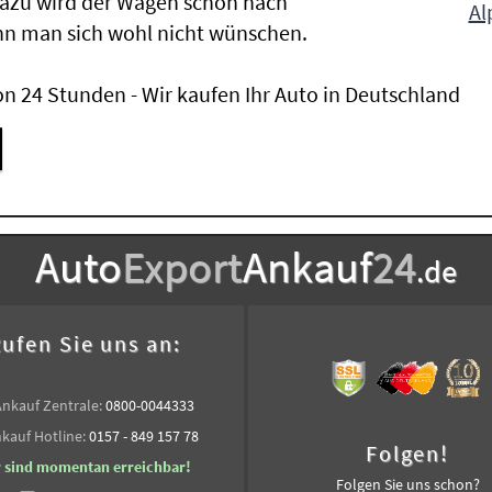
Dazu wird der Wagen schon nach
Al
nn man sich wohl nicht wünschen.
n 24 Stunden - Wir kaufen Ihr Auto in Deutschland
Auto
Export
Ankauf
24
.de
ufen Sie uns an:
Ankauf Zentrale:
0800-0044333
kauf Hotline:
0157 - 849 157 78
Folgen!
r sind momentan erreichbar!
Folgen Sie uns schon?