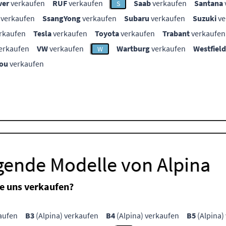
ver
verkaufen
RUF
verkaufen
Saab
verkaufen
Santana
S
verkaufen
SsangYong
verkaufen
Subaru
verkaufen
Suzuki
ve
rkaufen
Tesla
verkaufen
Toyota
verkaufen
Trabant
verkaufen
erkaufen
VW
verkaufen
Wartburg
verkaufen
Westfield
W
ou
verkaufen
gende Modelle von Alpina
e uns verkaufen?
aufen
B3
(Alpina) verkaufen
B4
(Alpina) verkaufen
B5
(Alpina)