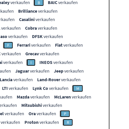
ealey
verkaufen
BAIC
verkaufen
B
rkaufen
Brilliance
verkaufen
rkaufen
Casalini
verkaufen
L
verkaufen
Cobra
verkaufen
aso
verkaufen
DFSK
verkaufen
Ferrari
verkaufen
Fiat
verkaufen
F
C
verkaufen
Grecav
verkaufen
i
verkaufen
INEOS
verkaufen
I
aufen
Jaguar
verkaufen
Jeep
verkaufen
Lancia
verkaufen
Land-Rover
verkaufen
LTI
verkaufen
Lynk Co
verkaufen
M
kaufen
Mazda
verkaufen
McLaren
verkaufen
erkaufen
Mitsubishi
verkaufen
el
verkaufen
Ora
verkaufen
P
verkaufen
Proton
verkaufen
R