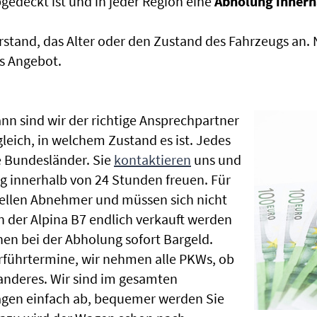
edeckt ist und in jeder Region eine
Abholung innerh
rstand, das Alter oder den Zustand des Fahrzeugs an
s Angebot.
nn sind wir der richtige Ansprechpartner
gleich, in welchem Zustand es ist. Jedes
 Bundesländer. Sie
kontaktieren
uns und
g innerhalb von 24 Stunden freuen. Für
nellen Abnehmer und müssen sich nicht
der Alpina B7 endlich verkauft werden
nen bei der Abholung sofort Bargeld.
Vorführtermine, wir nehmen alle PKWs, ob
nderes. Wir sind im gesamten
agen einfach ab, bequemer werden Sie