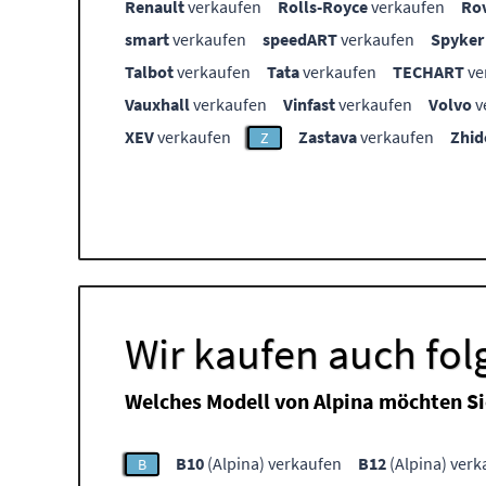
Renault
verkaufen
Rolls-Royce
verkaufen
Ro
smart
verkaufen
speedART
verkaufen
Spyker
Talbot
verkaufen
Tata
verkaufen
TECHART
ve
Vauxhall
verkaufen
Vinfast
verkaufen
Volvo
v
XEV
verkaufen
Zastava
verkaufen
Zhid
Z
Wir kaufen auch fol
Welches Modell von Alpina möchten Si
B10
(Alpina) verkaufen
B12
(Alpina) verk
B