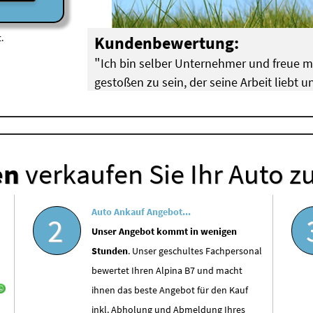
.
Kundenbewertung:
"
Ich bin selber Unternehmer und freue 
gestoßen zu sein, der seine Arbeit liebt
"
hat!
Breuer aus Köln Pulheim (
BMW Motorschaden
)
en
verkaufen Sie Ihr Auto z
Auto Ankauf Angebot...
2
Unser Angebot kommt in wenigen
Stunden
. Unser geschultes Fachpersonal
bewertet Ihren Alpina B7 und macht
ihnen das beste Angebot für den Kauf
inkl. Abholung und Abmeldung Ihres