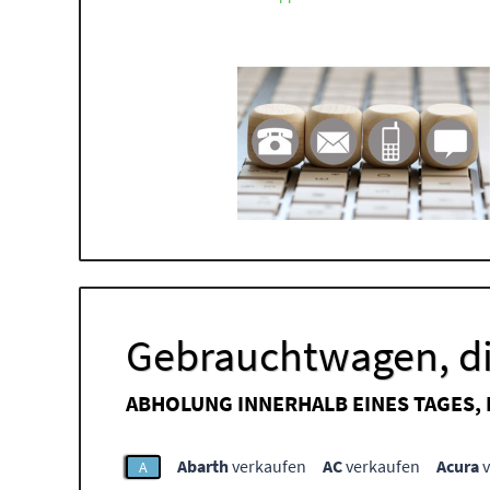
Gebrauchtwagen, di
ABHOLUNG INNERHALB EINES TAGES,
Abarth
verkaufen
AC
verkaufen
Acura
v
A