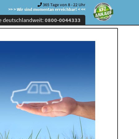
365 Tage von 8 - 22 Uhr
>> > Wir sind momentan erreichbar! < <<
e deutschlandweit:
0800-0044333