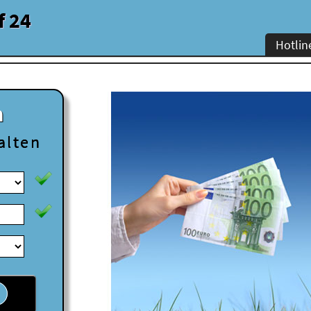
f 24
Hotlin
n
alten