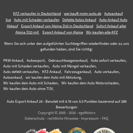
KFZ verkaufen in Deutschland
wer.kauft-mein-auto.de
Autoankauf
live
Auto mit Schaden verkaufen
Defekte Autos Ankauf
Auto-Ankauf Auto
Abkauf
Export Ankauf von Alpina D10 in Deutschland
Sofort Ankauf aller
Alpina D10 mit
Export Ankauf von Alpina
Wir-kaufen-alle-KFZ
Wenn Sie sich unter den aufgeführten Suchbegriffen wiederfinden oder zu uns
gefunden haben, sind Sie richtig:
PKW-Ankauf,
Autoexport,
Gebrauchtwagenankauf,
Auto sofort verkaufen,
Auto mit Schaden verkaufen,
Auto mit Mängel verkaufen,
Auto defekt verkaufen,
KFZ-Ankauf,
Fahrzeugankauf,
Auto verkaufen,
Autoankauf,
wir kaufen dein Auto mit Abholung,
Wir kaufen dein Auto mit Schaden,
Wir kaufen dein Auto Motorschaden,
Wir kaufen dein Auto ohne TÜV,
Auto Export Ankauf 24
-
Benotet mit
4.76
von 5.0 Punkten basierend auf
289
Bewertungen
Copyright © 2005 - 2026 - egeMotors
Datenschutz
-
rechtliche Hinweise
-
Impressum
-
FAQ