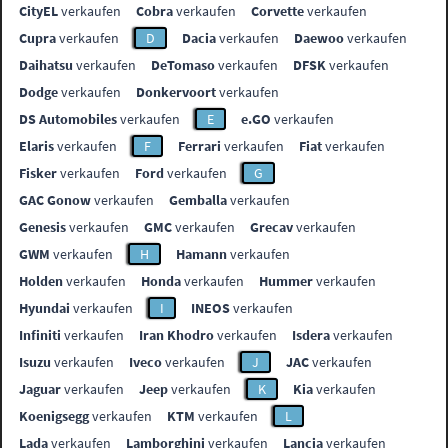
CityEL
verkaufen
Cobra
verkaufen
Corvette
verkaufen
Cupra
verkaufen
D
Dacia
verkaufen
Daewoo
verkaufen
Daihatsu
verkaufen
DeTomaso
verkaufen
DFSK
verkaufen
Dodge
verkaufen
Donkervoort
verkaufen
DS Automobiles
verkaufen
E
e.GO
verkaufen
Elaris
verkaufen
F
Ferrari
verkaufen
Fiat
verkaufen
Fisker
verkaufen
Ford
verkaufen
G
GAC Gonow
verkaufen
Gemballa
verkaufen
Genesis
verkaufen
GMC
verkaufen
Grecav
verkaufen
GWM
verkaufen
H
Hamann
verkaufen
Holden
verkaufen
Honda
verkaufen
Hummer
verkaufen
Hyundai
verkaufen
I
INEOS
verkaufen
Infiniti
verkaufen
Iran Khodro
verkaufen
Isdera
verkaufen
Isuzu
verkaufen
Iveco
verkaufen
J
JAC
verkaufen
Jaguar
verkaufen
Jeep
verkaufen
K
Kia
verkaufen
Koenigsegg
verkaufen
KTM
verkaufen
L
Lada
verkaufen
Lamborghini
verkaufen
Lancia
verkaufen