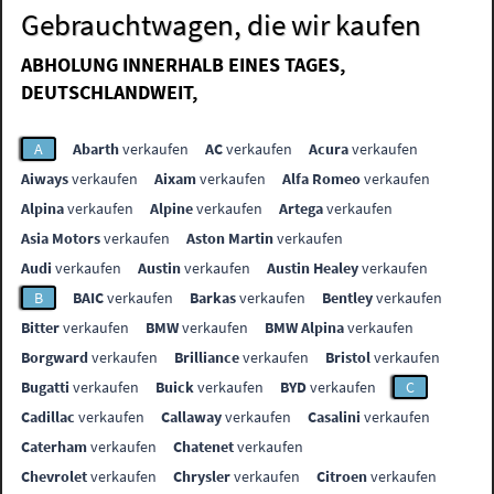
Gebrauchtwagen, die wir kaufen
ABHOLUNG INNERHALB EINES TAGES,
DEUTSCHLANDWEIT,
A
Abarth
verkaufen
AC
verkaufen
Acura
verkaufen
Aiways
verkaufen
Aixam
verkaufen
Alfa Romeo
verkaufen
Alpina
verkaufen
Alpine
verkaufen
Artega
verkaufen
Asia Motors
verkaufen
Aston Martin
verkaufen
Audi
verkaufen
Austin
verkaufen
Austin Healey
verkaufen
B
BAIC
verkaufen
Barkas
verkaufen
Bentley
verkaufen
Bitter
verkaufen
BMW
verkaufen
BMW Alpina
verkaufen
Borgward
verkaufen
Brilliance
verkaufen
Bristol
verkaufen
Bugatti
verkaufen
Buick
verkaufen
BYD
verkaufen
C
Cadillac
verkaufen
Callaway
verkaufen
Casalini
verkaufen
Caterham
verkaufen
Chatenet
verkaufen
Chevrolet
verkaufen
Chrysler
verkaufen
Citroen
verkaufen