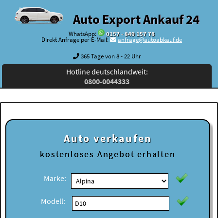
Auto Export Ankauf 24
WhatsApp:
0157 - 849 157 78
Direkt Anfrage per E-Mail:
anfrage@autoabkauf.de
365 Tage von 8 - 22 Uhr
Hotline deutschlandweit:
0800-0044333
Auto verkaufen
kostenloses
Angebot erhalten
Marke:
Modell: