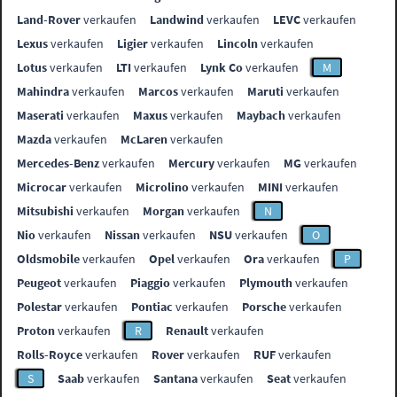
Land-Rover
verkaufen
Landwind
verkaufen
LEVC
verkaufen
Lexus
verkaufen
Ligier
verkaufen
Lincoln
verkaufen
Lotus
verkaufen
LTI
verkaufen
Lynk Co
verkaufen
M
Mahindra
verkaufen
Marcos
verkaufen
Maruti
verkaufen
Maserati
verkaufen
Maxus
verkaufen
Maybach
verkaufen
Mazda
verkaufen
McLaren
verkaufen
Mercedes-Benz
verkaufen
Mercury
verkaufen
MG
verkaufen
Microcar
verkaufen
Microlino
verkaufen
MINI
verkaufen
Mitsubishi
verkaufen
Morgan
verkaufen
N
Nio
verkaufen
Nissan
verkaufen
NSU
verkaufen
O
Oldsmobile
verkaufen
Opel
verkaufen
Ora
verkaufen
P
Peugeot
verkaufen
Piaggio
verkaufen
Plymouth
verkaufen
Polestar
verkaufen
Pontiac
verkaufen
Porsche
verkaufen
Proton
verkaufen
R
Renault
verkaufen
Rolls-Royce
verkaufen
Rover
verkaufen
RUF
verkaufen
S
Saab
verkaufen
Santana
verkaufen
Seat
verkaufen