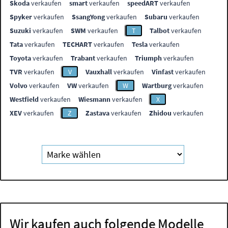
Skoda
verkaufen
smart
verkaufen
speedART
verkaufen
Spyker
verkaufen
SsangYong
verkaufen
Subaru
verkaufen
Suzuki
verkaufen
SWM
verkaufen
T
Talbot
verkaufen
Tata
verkaufen
TECHART
verkaufen
Tesla
verkaufen
Toyota
verkaufen
Trabant
verkaufen
Triumph
verkaufen
TVR
verkaufen
V
Vauxhall
verkaufen
Vinfast
verkaufen
Volvo
verkaufen
VW
verkaufen
W
Wartburg
verkaufen
Westfield
verkaufen
Wiesmann
verkaufen
X
XEV
verkaufen
Z
Zastava
verkaufen
Zhidou
verkaufen
Wir kaufen auch folgende Modelle