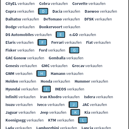
CityEL
verkaufen
Cobra
verkaufen
Corvette
verkaufen
Cupra
verkaufen
D
Dacia
verkaufen
Daewoo
verkaufen
Daihatsu
verkaufen
DeTomaso
verkaufen
DFSK
verkaufen
Dodge
verkaufen
Donkervoort
verkaufen
DS Automobiles
verkaufen
E
e.GO
verkaufen
Elaris
verkaufen
F
Ferrari
verkaufen
Fiat
verkaufen
Fisker
verkaufen
Ford
verkaufen
G
GAC Gonow
verkaufen
Gemballa
verkaufen
Genesis
verkaufen
GMC
verkaufen
Grecav
verkaufen
GWM
verkaufen
H
Hamann
verkaufen
Holden
verkaufen
Honda
verkaufen
Hummer
verkaufen
Hyundai
verkaufen
I
INEOS
verkaufen
Infiniti
verkaufen
Iran Khodro
verkaufen
Isdera
verkaufen
Isuzu
verkaufen
Iveco
verkaufen
J
JAC
verkaufen
Jaguar
verkaufen
Jeep
verkaufen
K
Kia
verkaufen
Koenigsegg
verkaufen
KTM
verkaufen
L
Lada
verkaufen
Lamborghini
verkaufen
Lancia
verkaufen