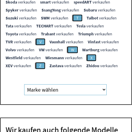
Skoda
verkaufen
smart
verkaufen
speedART
verkaufen
Spyker
verkaufen
SsangYong
verkaufen
Subaru
verkaufen
Suzuki
verkaufen
SWM
verkaufen
T
Talbot
verkaufen
Tata
verkaufen
TECHART
verkaufen
Tesla
verkaufen
Toyota
verkaufen
Trabant
verkaufen
Triumph
verkaufen
TVR
verkaufen
V
Vauxhall
verkaufen
Vinfast
verkaufen
Volvo
verkaufen
VW
verkaufen
W
Wartburg
verkaufen
Westfield
verkaufen
Wiesmann
verkaufen
X
XEV
verkaufen
Z
Zastava
verkaufen
Zhidou
verkaufen
Wir kaufen auch folgende Modelle