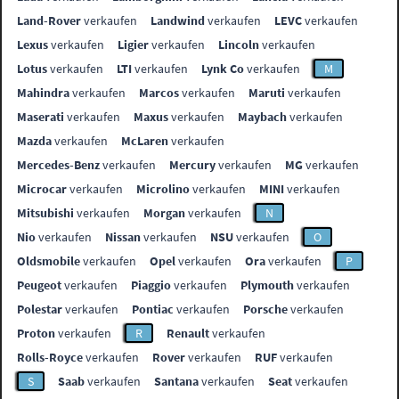
Land-Rover
verkaufen
Landwind
verkaufen
LEVC
verkaufen
Lexus
verkaufen
Ligier
verkaufen
Lincoln
verkaufen
Lotus
verkaufen
LTI
verkaufen
Lynk Co
verkaufen
M
Mahindra
verkaufen
Marcos
verkaufen
Maruti
verkaufen
Maserati
verkaufen
Maxus
verkaufen
Maybach
verkaufen
Mazda
verkaufen
McLaren
verkaufen
Mercedes-Benz
verkaufen
Mercury
verkaufen
MG
verkaufen
Microcar
verkaufen
Microlino
verkaufen
MINI
verkaufen
Mitsubishi
verkaufen
Morgan
verkaufen
N
Nio
verkaufen
Nissan
verkaufen
NSU
verkaufen
O
Oldsmobile
verkaufen
Opel
verkaufen
Ora
verkaufen
P
Peugeot
verkaufen
Piaggio
verkaufen
Plymouth
verkaufen
Polestar
verkaufen
Pontiac
verkaufen
Porsche
verkaufen
Proton
verkaufen
R
Renault
verkaufen
Rolls-Royce
verkaufen
Rover
verkaufen
RUF
verkaufen
S
Saab
verkaufen
Santana
verkaufen
Seat
verkaufen