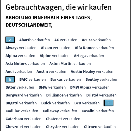
Gebrauchtwagen, die wir kaufen
ABHOLUNG INNERHALB EINES TAGES,
DEUTSCHLANDWEIT,
A
Abarth
verkaufen
AC
verkaufen
Acura
verkaufen
Aiways
verkaufen
Aixam
verkaufen
Alfa Romeo
verkaufen
Alpina
verkaufen
Alpine
verkaufen
Artega
verkaufen
Asia Motors
verkaufen
Aston Martin
verkaufen
Audi
verkaufen
Austin
verkaufen
Austin Healey
verkaufen
B
BAIC
verkaufen
Barkas
verkaufen
Bentley
verkaufen
Bitter
verkaufen
BMW
verkaufen
BMW Alpina
verkaufen
Borgward
verkaufen
Brilliance
verkaufen
Bristol
verkaufen
Bugatti
verkaufen
Buick
verkaufen
BYD
verkaufen
C
Cadillac
verkaufen
Callaway
verkaufen
Casalini
verkaufen
Caterham
verkaufen
Chatenet
verkaufen
Chevrolet
verkaufen
Chrysler
verkaufen
Citroen
verkaufen