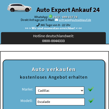
Auto Export Ankauf 24
WhatsApp:
0157 - 849 157 78
Direkt Anfrage per E-Mail:
anfrage@autoabkauf.de
365 Tage von 8 - 22 Uhr
>> > Wir sind momentan erreichbar! < <<
Hotline deutschlandweit:
0800-0044333
Auto verkaufen
kostenloses
Angebot erhalten
Marke:
Modell: