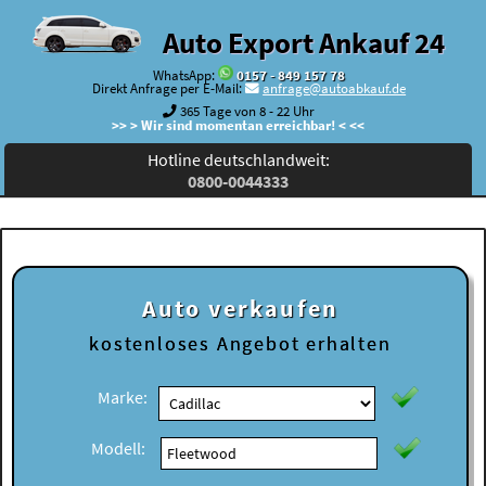
Auto Export Ankauf 24
WhatsApp:
0157 - 849 157 78
Direkt Anfrage per E-Mail:
anfrage@autoabkauf.de
365 Tage von 8 - 22 Uhr
>> > Wir sind momentan erreichbar! < <<
Hotline deutschlandweit:
0800-0044333
Auto verkaufen
kostenloses
Angebot erhalten
Marke:
Modell: