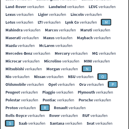
Land-Rover
verkaufen
Landwind
verkaufen
LEVC
verkaufen
Lexus
verkaufen
Ligier
verkaufen
Lincoln
verkaufen
Lotus
verkaufen
LTI
verkaufen
Lynk Co
verkaufen
M
Mahindra
verkaufen
Marcos
verkaufen
Maruti
verkaufen
Maserati
verkaufen
Maxus
verkaufen
Maybach
verkaufen
Mazda
verkaufen
McLaren
verkaufen
Mercedes-Benz
verkaufen
Mercury
verkaufen
MG
verkaufen
Microcar
verkaufen
Microlino
verkaufen
MINI
verkaufen
Mitsubishi
verkaufen
Morgan
verkaufen
N
Nio
verkaufen
Nissan
verkaufen
NSU
verkaufen
O
Oldsmobile
verkaufen
Opel
verkaufen
Ora
verkaufen
P
Peugeot
verkaufen
Piaggio
verkaufen
Plymouth
verkaufen
Polestar
verkaufen
Pontiac
verkaufen
Porsche
verkaufen
Proton
verkaufen
R
Renault
verkaufen
Rolls-Royce
verkaufen
Rover
verkaufen
RUF
verkaufen
S
Saab
verkaufen
Santana
verkaufen
Seat
verkaufen