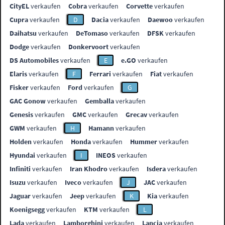
CityEL
verkaufen
Cobra
verkaufen
Corvette
verkaufen
Cupra
verkaufen
D
Dacia
verkaufen
Daewoo
verkaufen
Daihatsu
verkaufen
DeTomaso
verkaufen
DFSK
verkaufen
Dodge
verkaufen
Donkervoort
verkaufen
DS Automobiles
verkaufen
E
e.GO
verkaufen
Elaris
verkaufen
F
Ferrari
verkaufen
Fiat
verkaufen
Fisker
verkaufen
Ford
verkaufen
G
GAC Gonow
verkaufen
Gemballa
verkaufen
Genesis
verkaufen
GMC
verkaufen
Grecav
verkaufen
GWM
verkaufen
H
Hamann
verkaufen
Holden
verkaufen
Honda
verkaufen
Hummer
verkaufen
Hyundai
verkaufen
I
INEOS
verkaufen
Infiniti
verkaufen
Iran Khodro
verkaufen
Isdera
verkaufen
Isuzu
verkaufen
Iveco
verkaufen
J
JAC
verkaufen
Jaguar
verkaufen
Jeep
verkaufen
K
Kia
verkaufen
Koenigsegg
verkaufen
KTM
verkaufen
L
Lada
verkaufen
Lamborghini
verkaufen
Lancia
verkaufen