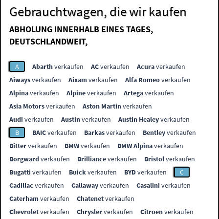
Gebrauchtwagen, die wir kaufen
ABHOLUNG INNERHALB EINES TAGES,
DEUTSCHLANDWEIT,
A
Abarth
verkaufen
AC
verkaufen
Acura
verkaufen
Aiways
verkaufen
Aixam
verkaufen
Alfa Romeo
verkaufen
Alpina
verkaufen
Alpine
verkaufen
Artega
verkaufen
Asia Motors
verkaufen
Aston Martin
verkaufen
Audi
verkaufen
Austin
verkaufen
Austin Healey
verkaufen
B
BAIC
verkaufen
Barkas
verkaufen
Bentley
verkaufen
Bitter
verkaufen
BMW
verkaufen
BMW Alpina
verkaufen
Borgward
verkaufen
Brilliance
verkaufen
Bristol
verkaufen
Bugatti
verkaufen
Buick
verkaufen
BYD
verkaufen
C
Cadillac
verkaufen
Callaway
verkaufen
Casalini
verkaufen
Caterham
verkaufen
Chatenet
verkaufen
Chevrolet
verkaufen
Chrysler
verkaufen
Citroen
verkaufen