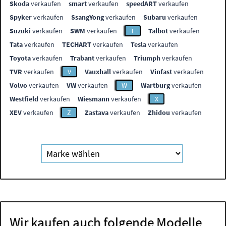
Skoda
verkaufen
smart
verkaufen
speedART
verkaufen
Spyker
verkaufen
SsangYong
verkaufen
Subaru
verkaufen
Suzuki
verkaufen
SWM
verkaufen
T
Talbot
verkaufen
Tata
verkaufen
TECHART
verkaufen
Tesla
verkaufen
Toyota
verkaufen
Trabant
verkaufen
Triumph
verkaufen
TVR
verkaufen
V
Vauxhall
verkaufen
Vinfast
verkaufen
Volvo
verkaufen
VW
verkaufen
W
Wartburg
verkaufen
Westfield
verkaufen
Wiesmann
verkaufen
X
XEV
verkaufen
Z
Zastava
verkaufen
Zhidou
verkaufen
Wir kaufen auch folgende Modelle