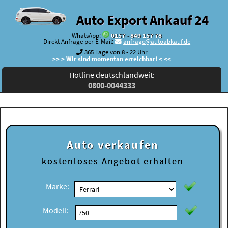
Auto Export Ankauf 24
WhatsApp:
0157 - 849 157 78
Direkt Anfrage per E-Mail:
anfrage@autoabkauf.de
365 Tage von 8 - 22 Uhr
>> > Wir sind momentan erreichbar! < <<
Hotline deutschlandweit:
0800-0044333
Auto verkaufen
kostenloses
Angebot erhalten
Marke:
Modell: