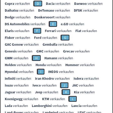
Cupra
verkaufen
D
Dacia
verkaufen
Daewoo
verkaufen
Daihatsu
verkaufen
DeTomaso
verkaufen
DFSK
verkaufen
Dodge
verkaufen
Donkervoort
verkaufen
DS Automobiles
verkaufen
E
e.GO
verkaufen
Elaris
verkaufen
F
Ferrari
verkaufen
Fiat
verkaufen
Fisker
verkaufen
Ford
verkaufen
G
GAC Gonow
verkaufen
Gemballa
verkaufen
Genesis
verkaufen
GMC
verkaufen
Grecav
verkaufen
GWM
verkaufen
H
Hamann
verkaufen
Holden
verkaufen
Honda
verkaufen
Hummer
verkaufen
Hyundai
verkaufen
I
INEOS
verkaufen
Infiniti
verkaufen
Iran Khodro
verkaufen
Isdera
verkaufen
Isuzu
verkaufen
Iveco
verkaufen
J
JAC
verkaufen
Jaguar
verkaufen
Jeep
verkaufen
K
Kia
verkaufen
Koenigsegg
verkaufen
KTM
verkaufen
L
Lada
verkaufen
Lamborghini
verkaufen
Lancia
verkaufen
Land-Rover
verkaufen
Landwind
verkaufen
LEVC
verkaufen