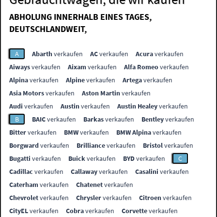
ABHOLUNG INNERHALB EINES TAGES,
DEUTSCHLANDWEIT,
A
Abarth
verkaufen
AC
verkaufen
Acura
verkaufen
Aiways
verkaufen
Aixam
verkaufen
Alfa Romeo
verkaufen
Alpina
verkaufen
Alpine
verkaufen
Artega
verkaufen
Asia Motors
verkaufen
Aston Martin
verkaufen
Audi
verkaufen
Austin
verkaufen
Austin Healey
verkaufen
B
BAIC
verkaufen
Barkas
verkaufen
Bentley
verkaufen
Bitter
verkaufen
BMW
verkaufen
BMW Alpina
verkaufen
Borgward
verkaufen
Brilliance
verkaufen
Bristol
verkaufen
Bugatti
verkaufen
Buick
verkaufen
BYD
verkaufen
C
Cadillac
verkaufen
Callaway
verkaufen
Casalini
verkaufen
Caterham
verkaufen
Chatenet
verkaufen
Chevrolet
verkaufen
Chrysler
verkaufen
Citroen
verkaufen
CityEL
verkaufen
Cobra
verkaufen
Corvette
verkaufen