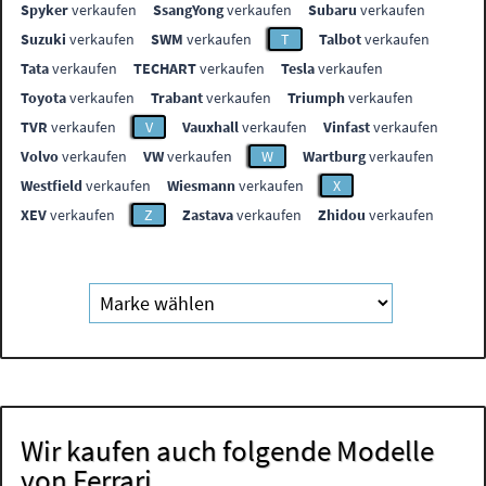
Spyker
verkaufen
SsangYong
verkaufen
Subaru
verkaufen
Suzuki
verkaufen
SWM
verkaufen
T
Talbot
verkaufen
Tata
verkaufen
TECHART
verkaufen
Tesla
verkaufen
Toyota
verkaufen
Trabant
verkaufen
Triumph
verkaufen
TVR
verkaufen
V
Vauxhall
verkaufen
Vinfast
verkaufen
Volvo
verkaufen
VW
verkaufen
W
Wartburg
verkaufen
Westfield
verkaufen
Wiesmann
verkaufen
X
XEV
verkaufen
Z
Zastava
verkaufen
Zhidou
verkaufen
Wir kaufen auch folgende Modelle
von Ferrari