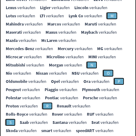
Lexus
verkaufen
Ligier
verkaufen
Lincoln
verkaufen
Lotus
verkaufen
LTI
verkaufen
Lynk Co
verkaufen
M
Mahindra
verkaufen
Marcos
verkaufen
Maruti
verkaufen
Maserati
verkaufen
Maxus
verkaufen
Maybach
verkaufen
Mazda
verkaufen
McLaren
verkaufen
Mercedes-Benz
verkaufen
Mercury
verkaufen
MG
verkaufen
Microcar
verkaufen
Microlino
verkaufen
MINI
verkaufen
Mitsubishi
verkaufen
Morgan
verkaufen
N
Nio
verkaufen
Nissan
verkaufen
NSU
verkaufen
O
Oldsmobile
verkaufen
Opel
verkaufen
Ora
verkaufen
P
Peugeot
verkaufen
Piaggio
verkaufen
Plymouth
verkaufen
Polestar
verkaufen
Pontiac
verkaufen
Porsche
verkaufen
Proton
verkaufen
R
Renault
verkaufen
Rolls-Royce
verkaufen
Rover
verkaufen
RUF
verkaufen
S
Saab
verkaufen
Santana
verkaufen
Seat
verkaufen
Skoda
verkaufen
smart
verkaufen
speedART
verkaufen