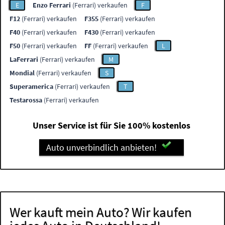
E
Enzo Ferrari
(Ferrari) verkaufen
F
F12
(Ferrari) verkaufen
F355
(Ferrari) verkaufen
F40
(Ferrari) verkaufen
F430
(Ferrari) verkaufen
F50
(Ferrari) verkaufen
FF
(Ferrari) verkaufen
L
LaFerrari
(Ferrari) verkaufen
M
Mondial
(Ferrari) verkaufen
S
Superamerica
(Ferrari) verkaufen
T
Testarossa
(Ferrari) verkaufen
Unser Service ist für Sie 100% kostenlos
Auto unverbindlich anbieten!
Wer kauft mein Auto? Wir kaufen