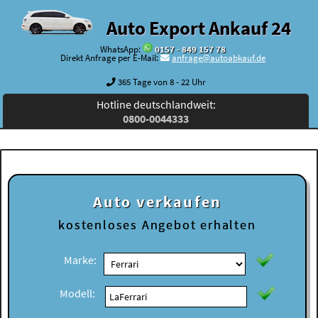
Auto Export Ankauf 24
WhatsApp:
0157 - 849 157 78
Direkt Anfrage per E-Mail:
anfrage@autoabkauf.de
365 Tage von 8 - 22 Uhr
Hotline deutschlandweit:
0800-0044333
Auto verkaufen
kostenloses
Angebot erhalten
Marke:
Modell: