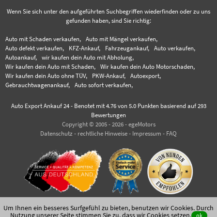
Wenn Sie sich unter den aufgeführten Suchbegriffen wiederfinden oder zu uns
gefunden haben, sind Sie richtig:
Auto mit Schaden verkaufen,
Auto mit Mängel verkaufen,
Auto defekt verkaufen,
KFZ-Ankauf,
Fahrzeugankauf,
Auto verkaufen,
Autoankauf,
wir kaufen dein Auto mit Abholung,
Wir kaufen dein Auto mit Schaden,
Wir kaufen dein Auto Motorschaden,
Wir kaufen dein Auto ohne TÜV,
PKW-Ankauf,
Autoexport,
Gebrauchtwagenankauf,
Auto sofort verkaufen,
Auto Export Ankauf 24
-
Benotet mit
4.76
von 5.0 Punkten basierend auf
293
Bewertungen
Copyright © 2005 - 2026 - egeMotors
Datenschutz
-
rechtliche Hinweise
-
Impressum
-
FAQ
Um Ihnen ein besseres Surfgefühl zu bieten, benutzen wir Cookies. Durch
Nutzung unserer Seite stimmen Sie zu,
dass wir Cookies setzen
.
ok