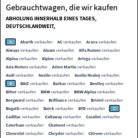
Gebrauchtwagen, die wir kaufen
ABHOLUNG INNERHALB EINES TAGES,
DEUTSCHLANDWEIT,
A
Abarth
verkaufen
AC
verkaufen
Acura
verkaufen
Aiways
verkaufen
Aixam
verkaufen
Alfa Romeo
verkaufen
Alpina
verkaufen
Alpine
verkaufen
Artega
verkaufen
Asia Motors
verkaufen
Aston Martin
verkaufen
Audi
verkaufen
Austin
verkaufen
Austin Healey
verkaufen
B
BAIC
verkaufen
Barkas
verkaufen
Bentley
verkaufen
Bitter
verkaufen
BMW
verkaufen
BMW Alpina
verkaufen
Borgward
verkaufen
Brilliance
verkaufen
Bristol
verkaufen
Bugatti
verkaufen
Buick
verkaufen
BYD
verkaufen
C
Cadillac
verkaufen
Callaway
verkaufen
Casalini
verkaufen
Caterham
verkaufen
Chatenet
verkaufen
Chevrolet
verkaufen
Chrysler
verkaufen
Citroen
verkaufen