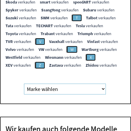
Skoda
verkaufen
smart
verkaufen
speedART
verkaufen
Spyker
verkaufen
SsangYong
verkaufen
Subaru
verkaufen
Suzuki
verkaufen
SWM
verkaufen
T
Talbot
verkaufen
Tata
verkaufen
TECHART
verkaufen
Tesla
verkaufen
Toyota
verkaufen
Trabant
verkaufen
Triumph
verkaufen
TVR
verkaufen
V
Vauxhall
verkaufen
Vinfast
verkaufen
Volvo
verkaufen
VW
verkaufen
W
Wartburg
verkaufen
Westfield
verkaufen
Wiesmann
verkaufen
X
XEV
verkaufen
Z
Zastava
verkaufen
Zhidou
verkaufen
Wir kaufen auch folgende Modelle