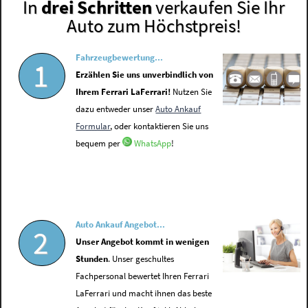
In
drei Schritten
verkaufen Sie Ihr
Auto zum Höchstpreis!
Fahrzeugbewertung...
1
Erzählen Sie uns unverbindlich von
Ihrem Ferrari LaFerrari!
Nutzen Sie
dazu entweder unser
Auto Ankauf
Formular
, oder kontaktieren Sie uns
bequem per
WhatsApp
!
Auto Ankauf Angebot...
2
Unser Angebot kommt in wenigen
Stunden
. Unser geschultes
Fachpersonal bewertet Ihren Ferrari
LaFerrari und macht ihnen das beste