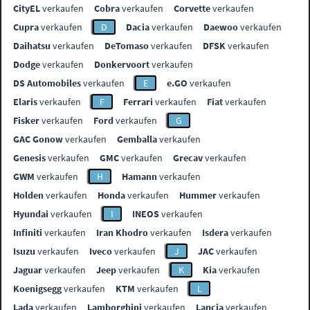
CityEL
verkaufen
Cobra
verkaufen
Corvette
verkaufen
Cupra
verkaufen
D
Dacia
verkaufen
Daewoo
verkaufen
Daihatsu
verkaufen
DeTomaso
verkaufen
DFSK
verkaufen
Dodge
verkaufen
Donkervoort
verkaufen
DS Automobiles
verkaufen
E
e.GO
verkaufen
Elaris
verkaufen
F
Ferrari
verkaufen
Fiat
verkaufen
Fisker
verkaufen
Ford
verkaufen
G
GAC Gonow
verkaufen
Gemballa
verkaufen
Genesis
verkaufen
GMC
verkaufen
Grecav
verkaufen
GWM
verkaufen
H
Hamann
verkaufen
Holden
verkaufen
Honda
verkaufen
Hummer
verkaufen
Hyundai
verkaufen
I
INEOS
verkaufen
Infiniti
verkaufen
Iran Khodro
verkaufen
Isdera
verkaufen
Isuzu
verkaufen
Iveco
verkaufen
J
JAC
verkaufen
Jaguar
verkaufen
Jeep
verkaufen
K
Kia
verkaufen
Koenigsegg
verkaufen
KTM
verkaufen
L
Lada
verkaufen
Lamborghini
verkaufen
Lancia
verkaufen