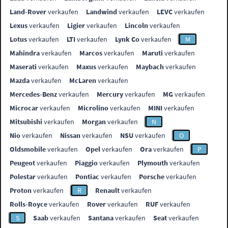
Land-Rover
verkaufen
Landwind
verkaufen
LEVC
verkaufen
Lexus
verkaufen
Ligier
verkaufen
Lincoln
verkaufen
Lotus
verkaufen
LTI
verkaufen
Lynk Co
verkaufen
M
Mahindra
verkaufen
Marcos
verkaufen
Maruti
verkaufen
Maserati
verkaufen
Maxus
verkaufen
Maybach
verkaufen
Mazda
verkaufen
McLaren
verkaufen
Mercedes-Benz
verkaufen
Mercury
verkaufen
MG
verkaufen
Microcar
verkaufen
Microlino
verkaufen
MINI
verkaufen
Mitsubishi
verkaufen
Morgan
verkaufen
N
Nio
verkaufen
Nissan
verkaufen
NSU
verkaufen
O
Oldsmobile
verkaufen
Opel
verkaufen
Ora
verkaufen
P
Peugeot
verkaufen
Piaggio
verkaufen
Plymouth
verkaufen
Polestar
verkaufen
Pontiac
verkaufen
Porsche
verkaufen
Proton
verkaufen
R
Renault
verkaufen
Rolls-Royce
verkaufen
Rover
verkaufen
RUF
verkaufen
S
Saab
verkaufen
Santana
verkaufen
Seat
verkaufen