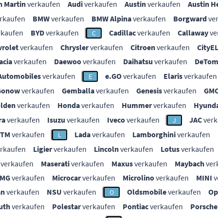
n Martin
verkaufen
Audi
verkaufen
Austin
verkaufen
Austin H
rkaufen
BMW
verkaufen
BMW Alpina
verkaufen
Borgward
ve
rkaufen
BYD
verkaufen
Cadillac
verkaufen
Callaway
ve
C
vrolet
verkaufen
Chrysler
verkaufen
Citroen
verkaufen
CityE
acia
verkaufen
Daewoo
verkaufen
Daihatsu
verkaufen
DeTom
Automobiles
verkaufen
e.GO
verkaufen
Elaris
verkaufen
E
Gonow
verkaufen
Gemballa
verkaufen
Genesis
verkaufen
GM
lden
verkaufen
Honda
verkaufen
Hummer
verkaufen
Hyunda
ra
verkaufen
Isuzu
verkaufen
Iveco
verkaufen
JAC
verk
J
KTM
verkaufen
Lada
verkaufen
Lamborghini
verkaufen
L
rkaufen
Ligier
verkaufen
Lincoln
verkaufen
Lotus
verkaufen
verkaufen
Maserati
verkaufen
Maxus
verkaufen
Maybach
ver
MG
verkaufen
Microcar
verkaufen
Microlino
verkaufen
MINI
v
an
verkaufen
NSU
verkaufen
Oldsmobile
verkaufen
Op
O
uth
verkaufen
Polestar
verkaufen
Pontiac
verkaufen
Porsche