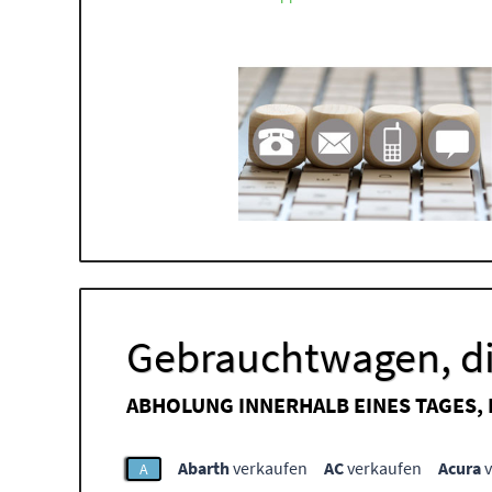
Gebrauchtwagen, di
ABHOLUNG INNERHALB EINES TAGES,
Abarth
verkaufen
AC
verkaufen
Acura
v
A