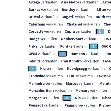
Artega
verkaufen
Asia Motors
verkaufen
Asto
Barkas
verkaufen
Bentley
verkaufen
Bitter
ve
Bristol
verkaufen
Bugatti
verkaufen
Buick
ve
Caterham
verkaufen
Chatenet
verkaufen
Che
Corvette
verkaufen
Cupra
verkaufen
D
D
Dodge
verkaufen
Donkervoort
verkaufen
DS 
Fisker
verkaufen
Ford
verkaufen
GAC 
G
GWM
verkaufen
Hamann
verkaufen
Ho
H
Infiniti
verkaufen
Iran Khodro
verkaufen
Isde
Kia
verkaufen
Koenigsegg
verkaufen
K
Landwind
verkaufen
LEVC
verkaufen
Lexus
ve
Mahindra
verkaufen
Marcos
verkaufen
Maruti
Mercedes-Benz
verkaufen
Mercury
verkaufen
Morgan
verkaufen
Nio
verkaufen
Niss
N
Peugeot
verkaufen
Piaggio
verkaufen
Plymo