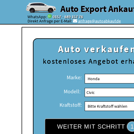
Auto Export Ankau
WhatsApp:
0157 - 849 157 78
Direkt Anfrage per E-Mail:
anfrage@autoabkauf.de
Auto verkaufe
kostenloses
Angebot erh
Marke:
Modell:
Kraftstoff:
WEITER MIT SCHRITT
1