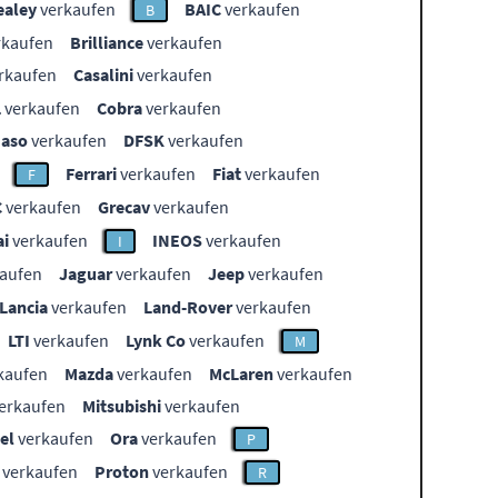
ealey
verkaufen
BAIC
verkaufen
B
rkaufen
Brilliance
verkaufen
rkaufen
Casalini
verkaufen
L
verkaufen
Cobra
verkaufen
aso
verkaufen
DFSK
verkaufen
Ferrari
verkaufen
Fiat
verkaufen
F
C
verkaufen
Grecav
verkaufen
i
verkaufen
INEOS
verkaufen
I
aufen
Jaguar
verkaufen
Jeep
verkaufen
Lancia
verkaufen
Land-Rover
verkaufen
LTI
verkaufen
Lynk Co
verkaufen
M
kaufen
Mazda
verkaufen
McLaren
verkaufen
erkaufen
Mitsubishi
verkaufen
el
verkaufen
Ora
verkaufen
P
verkaufen
Proton
verkaufen
R