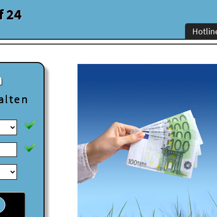
f 24
Hotlin
n
alten