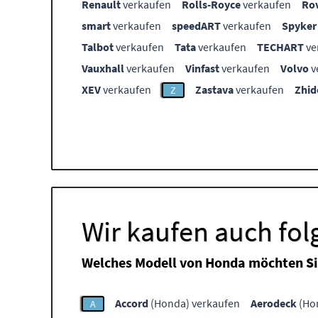
Renault
verkaufen
Rolls-Royce
verkaufen
Ro
smart
verkaufen
speedART
verkaufen
Spyker
Talbot
verkaufen
Tata
verkaufen
TECHART
ve
Vauxhall
verkaufen
Vinfast
verkaufen
Volvo
v
XEV
verkaufen
Zastava
verkaufen
Zhid
Z
Wir kaufen auch fo
Welches Modell von Honda möchten Si
Accord
(Honda) verkaufen
Aerodeck
(Ho
A