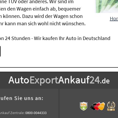
ne TÜV oder anderes. Wir sind im
len den Wagen einfach ab, bequemer
n können. Dazu wird der Wagen schon
Hon
hr kann man sich wohl nicht wünschen.
n 24 Stunden - Wir kaufen Ihr Auto in Deutschland
Auto
Export
Ankauf
24
.de
ufen Sie uns an:
Ankauf Zentrale:
0800-0044333