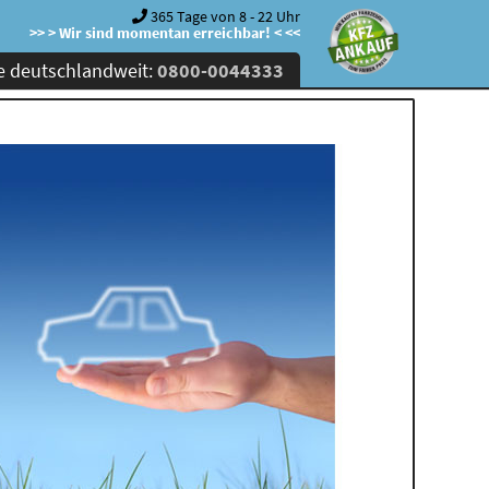
365 Tage von 8 - 22 Uhr
>> > Wir sind momentan erreichbar! < <<
e deutschlandweit:
0800-0044333