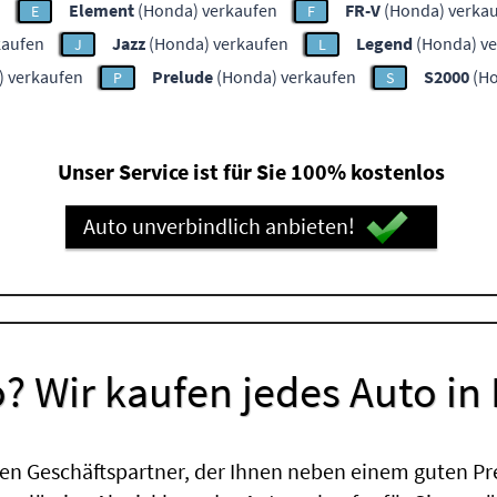
n
Element
(Honda) verkaufen
FR-V
(Honda) verka
E
F
kaufen
Jazz
(Honda) verkaufen
Legend
(Honda) ve
J
L
 verkaufen
Prelude
(Honda) verkaufen
S2000
(Ho
P
S
Unser Service ist für Sie 100% kostenlos
Auto unverbindlich anbieten!
? Wir kaufen jedes Auto in
en Geschäftspartner, der Ihnen neben einem guten Pr