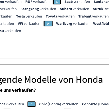
ver
verkaufen
RUF
verkaufen
Saab
verkaufen
Santana
S
verkaufen
SsangYong
verkaufen
Subaru
verkaufen
Suzuki
ve
rkaufen
Tesla
verkaufen
Toyota
verkaufen
Trabant
verkaufen
erkaufen
VW
verkaufen
Wartburg
verkaufen
Westfield
W
ou
verkaufen
lgende Modelle von Honda
e uns verkaufen?
nda) verkaufen
Civic
(Honda) verkaufen
Concerto
(Honda
C