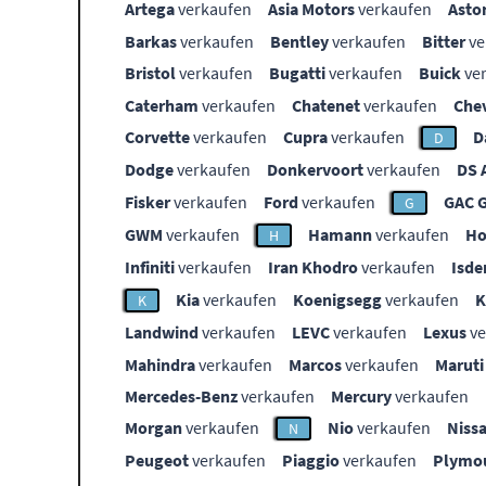
Artega
verkaufen
Asia Motors
verkaufen
Asto
Barkas
verkaufen
Bentley
verkaufen
Bitter
ve
Bristol
verkaufen
Bugatti
verkaufen
Buick
ve
Caterham
verkaufen
Chatenet
verkaufen
Che
Corvette
verkaufen
Cupra
verkaufen
D
D
Dodge
verkaufen
Donkervoort
verkaufen
DS 
Fisker
verkaufen
Ford
verkaufen
GAC 
G
GWM
verkaufen
Hamann
verkaufen
Ho
H
Infiniti
verkaufen
Iran Khodro
verkaufen
Isde
Kia
verkaufen
Koenigsegg
verkaufen
K
Landwind
verkaufen
LEVC
verkaufen
Lexus
ve
Mahindra
verkaufen
Marcos
verkaufen
Maruti
Mercedes-Benz
verkaufen
Mercury
verkaufen
Morgan
verkaufen
Nio
verkaufen
Niss
N
Peugeot
verkaufen
Piaggio
verkaufen
Plymo