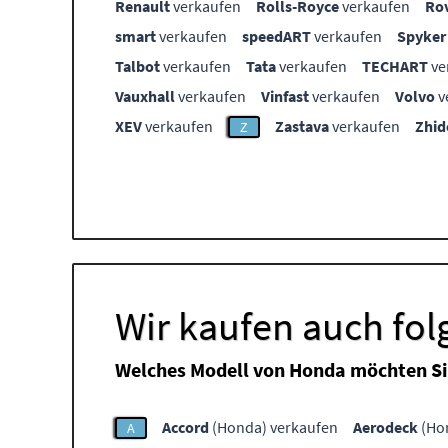
Renault
verkaufen
Rolls-Royce
verkaufen
Ro
smart
verkaufen
speedART
verkaufen
Spyker
Talbot
verkaufen
Tata
verkaufen
TECHART
ve
Vauxhall
verkaufen
Vinfast
verkaufen
Volvo
v
XEV
verkaufen
Zastava
verkaufen
Zhid
Z
Wir kaufen auch fo
Welches Modell von Honda möchten Si
Accord
(Honda) verkaufen
Aerodeck
(Ho
A