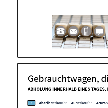
Gebrauchtwagen, di
ABHOLUNG INNERHALB EINES TAGES,
Abarth
verkaufen
AC
verkaufen
Acura
v
A