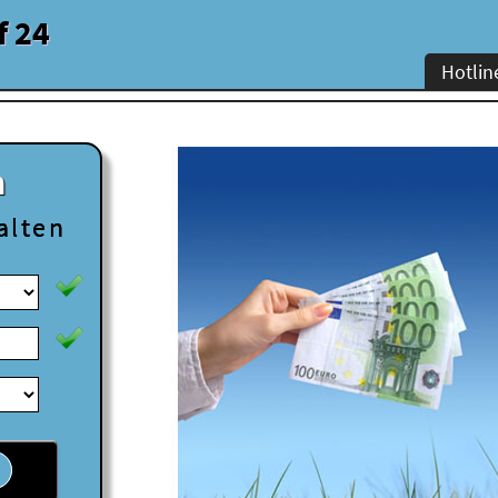
f 24
Hotlin
n
alten