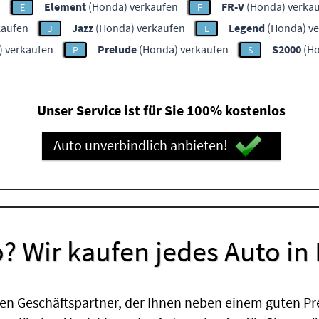
n
Element
(Honda) verkaufen
FR-V
(Honda) verka
E
F
kaufen
Jazz
(Honda) verkaufen
Legend
(Honda) ve
J
L
 verkaufen
Prelude
(Honda) verkaufen
S2000
(Ho
P
S
Unser Service ist für Sie 100% kostenlos
Auto unverbindlich anbieten!
? Wir kaufen jedes Auto in
en Geschäftspartner, der Ihnen neben einem guten Pr