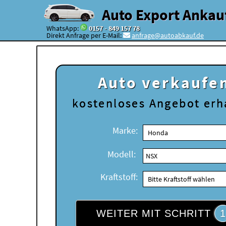
Auto Export Ankau
WhatsApp:
0157 - 849 157 78
Direkt Anfrage per E-Mail:
anfrage@autoabkauf.de
Auto verkaufe
kostenloses
Angebot erh
Marke:
Modell:
Kraftstoff:
WEITER MIT SCHRITT
1