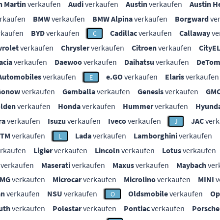
n Martin
verkaufen
Audi
verkaufen
Austin
verkaufen
Austin H
rkaufen
BMW
verkaufen
BMW Alpina
verkaufen
Borgward
ve
rkaufen
BYD
verkaufen
Cadillac
verkaufen
Callaway
ve
C
vrolet
verkaufen
Chrysler
verkaufen
Citroen
verkaufen
CityE
acia
verkaufen
Daewoo
verkaufen
Daihatsu
verkaufen
DeTom
Automobiles
verkaufen
e.GO
verkaufen
Elaris
verkaufen
E
Gonow
verkaufen
Gemballa
verkaufen
Genesis
verkaufen
GM
lden
verkaufen
Honda
verkaufen
Hummer
verkaufen
Hyunda
ra
verkaufen
Isuzu
verkaufen
Iveco
verkaufen
JAC
verk
J
KTM
verkaufen
Lada
verkaufen
Lamborghini
verkaufen
L
rkaufen
Ligier
verkaufen
Lincoln
verkaufen
Lotus
verkaufen
verkaufen
Maserati
verkaufen
Maxus
verkaufen
Maybach
ver
MG
verkaufen
Microcar
verkaufen
Microlino
verkaufen
MINI
v
an
verkaufen
NSU
verkaufen
Oldsmobile
verkaufen
Op
O
uth
verkaufen
Polestar
verkaufen
Pontiac
verkaufen
Porsche