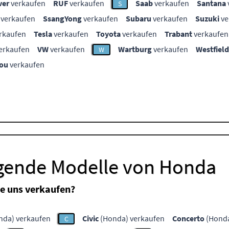
ver
verkaufen
RUF
verkaufen
Saab
verkaufen
Santana
S
verkaufen
SsangYong
verkaufen
Subaru
verkaufen
Suzuki
ve
rkaufen
Tesla
verkaufen
Toyota
verkaufen
Trabant
verkaufen
erkaufen
VW
verkaufen
Wartburg
verkaufen
Westfield
W
ou
verkaufen
lgende Modelle von Honda
e uns verkaufen?
nda) verkaufen
Civic
(Honda) verkaufen
Concerto
(Honda
C