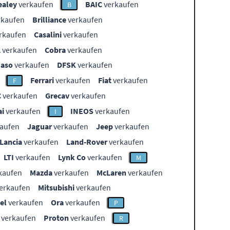
ealey
verkaufen
BAIC
verkaufen
B
rkaufen
Brilliance
verkaufen
rkaufen
Casalini
verkaufen
L
verkaufen
Cobra
verkaufen
aso
verkaufen
DFSK
verkaufen
Ferrari
verkaufen
Fiat
verkaufen
F
C
verkaufen
Grecav
verkaufen
i
verkaufen
INEOS
verkaufen
I
aufen
Jaguar
verkaufen
Jeep
verkaufen
Lancia
verkaufen
Land-Rover
verkaufen
LTI
verkaufen
Lynk Co
verkaufen
M
kaufen
Mazda
verkaufen
McLaren
verkaufen
erkaufen
Mitsubishi
verkaufen
el
verkaufen
Ora
verkaufen
P
verkaufen
Proton
verkaufen
R