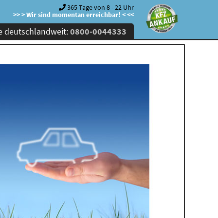
365 Tage von 8 - 22 Uhr
>> > Wir sind momentan erreichbar! < <<
e deutschlandweit:
0800-0044333