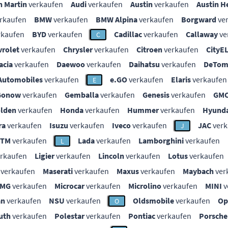
n Martin
verkaufen
Audi
verkaufen
Austin
verkaufen
Austin H
rkaufen
BMW
verkaufen
BMW Alpina
verkaufen
Borgward
ve
rkaufen
BYD
verkaufen
Cadillac
verkaufen
Callaway
ve
C
vrolet
verkaufen
Chrysler
verkaufen
Citroen
verkaufen
CityE
acia
verkaufen
Daewoo
verkaufen
Daihatsu
verkaufen
DeTom
Automobiles
verkaufen
e.GO
verkaufen
Elaris
verkaufen
E
Gonow
verkaufen
Gemballa
verkaufen
Genesis
verkaufen
GM
lden
verkaufen
Honda
verkaufen
Hummer
verkaufen
Hyunda
ra
verkaufen
Isuzu
verkaufen
Iveco
verkaufen
JAC
verk
J
KTM
verkaufen
Lada
verkaufen
Lamborghini
verkaufen
L
rkaufen
Ligier
verkaufen
Lincoln
verkaufen
Lotus
verkaufen
verkaufen
Maserati
verkaufen
Maxus
verkaufen
Maybach
ver
MG
verkaufen
Microcar
verkaufen
Microlino
verkaufen
MINI
v
an
verkaufen
NSU
verkaufen
Oldsmobile
verkaufen
Op
O
uth
verkaufen
Polestar
verkaufen
Pontiac
verkaufen
Porsche