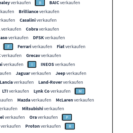
ealey
verkaufen
BAIC
verkaufen
B
rkaufen
Brilliance
verkaufen
rkaufen
Casalini
verkaufen
L
verkaufen
Cobra
verkaufen
aso
verkaufen
DFSK
verkaufen
Ferrari
verkaufen
Fiat
verkaufen
F
C
verkaufen
Grecav
verkaufen
i
verkaufen
INEOS
verkaufen
I
aufen
Jaguar
verkaufen
Jeep
verkaufen
Lancia
verkaufen
Land-Rover
verkaufen
LTI
verkaufen
Lynk Co
verkaufen
M
kaufen
Mazda
verkaufen
McLaren
verkaufen
erkaufen
Mitsubishi
verkaufen
el
verkaufen
Ora
verkaufen
P
verkaufen
Proton
verkaufen
R