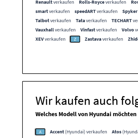
Renault
verkaufen
Rolls-Royce
verkaufen
Ro
smart
verkaufen
speedART
verkaufen
Spyker
Talbot
verkaufen
Tata
verkaufen
TECHART
ve
Vauxhall
verkaufen
Vinfast
verkaufen
Volvo
v
XEV
verkaufen
Zastava
verkaufen
Zhid
Z
Wir kaufen auch fo
Welches Modell von Hyundai möchten 
Accent
(Hyundai) verkaufen
Atos
(Hyunda
A