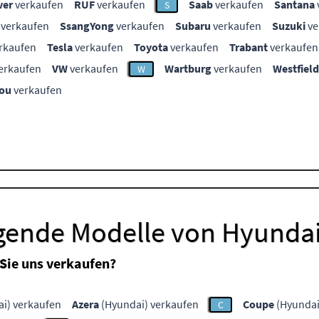
ver
verkaufen
RUF
verkaufen
Saab
verkaufen
Santana
S
verkaufen
SsangYong
verkaufen
Subaru
verkaufen
Suzuki
ve
rkaufen
Tesla
verkaufen
Toyota
verkaufen
Trabant
verkaufen
erkaufen
VW
verkaufen
Wartburg
verkaufen
Westfield
W
ou
verkaufen
lgende Modelle von Hyunda
Sie uns verkaufen?
i) verkaufen
Azera
(Hyundai) verkaufen
Coupe
(Hyundai
C