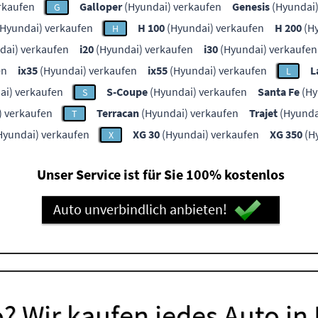
rkaufen
Galloper
(Hyundai) verkaufen
Genesis
(Hyundai)
G
Hyundai) verkaufen
H 100
(Hyundai) verkaufen
H 200
(Hy
H
dai) verkaufen
i20
(Hyundai) verkaufen
i30
(Hyundai) verkaufen
en
ix35
(Hyundai) verkaufen
ix55
(Hyundai) verkaufen
L
L
ai) verkaufen
S-Coupe
(Hyundai) verkaufen
Santa Fe
(Hy
S
) verkaufen
Terracan
(Hyundai) verkaufen
Trajet
(Hyunda
T
Hyundai) verkaufen
XG 30
(Hyundai) verkaufen
XG 350
(H
X
Unser Service ist für Sie 100% kostenlos
Auto unverbindlich anbieten!
? Wir kaufen jedes Auto in