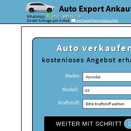
Auto Export Ankau
WhatsApp:
0157 - 849 157 78
Direkt Anfrage per E-Mail:
anfrage@autoabkauf.de
Auto verkaufe
kostenloses
Angebot erh
Marke:
Modell:
Kraftstoff:
WEITER MIT SCHRITT
1