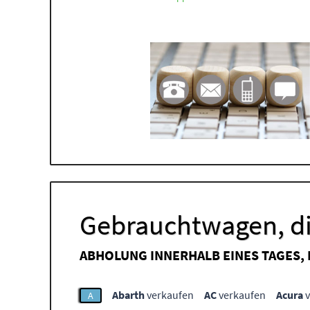
Gebrauchtwagen, di
ABHOLUNG INNERHALB EINES TAGES,
Abarth
verkaufen
AC
verkaufen
Acura
v
A