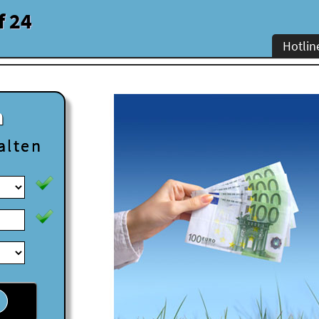
f 24
Hotlin
n
alten