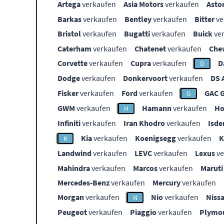
Artega
verkaufen
Asia Motors
verkaufen
Asto
Barkas
verkaufen
Bentley
verkaufen
Bitter
ve
Bristol
verkaufen
Bugatti
verkaufen
Buick
ve
Caterham
verkaufen
Chatenet
verkaufen
Che
Corvette
verkaufen
Cupra
verkaufen
D
D
Dodge
verkaufen
Donkervoort
verkaufen
DS 
Fisker
verkaufen
Ford
verkaufen
GAC 
G
GWM
verkaufen
Hamann
verkaufen
Ho
H
Infiniti
verkaufen
Iran Khodro
verkaufen
Isde
Kia
verkaufen
Koenigsegg
verkaufen
K
Landwind
verkaufen
LEVC
verkaufen
Lexus
ve
Mahindra
verkaufen
Marcos
verkaufen
Maruti
Mercedes-Benz
verkaufen
Mercury
verkaufen
Morgan
verkaufen
Nio
verkaufen
Niss
N
Peugeot
verkaufen
Piaggio
verkaufen
Plymo