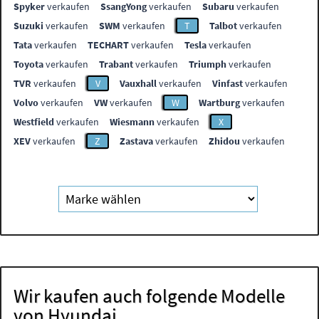
Spyker
verkaufen
SsangYong
verkaufen
Subaru
verkaufen
Suzuki
verkaufen
SWM
verkaufen
T
Talbot
verkaufen
Tata
verkaufen
TECHART
verkaufen
Tesla
verkaufen
Toyota
verkaufen
Trabant
verkaufen
Triumph
verkaufen
TVR
verkaufen
V
Vauxhall
verkaufen
Vinfast
verkaufen
Volvo
verkaufen
VW
verkaufen
W
Wartburg
verkaufen
Westfield
verkaufen
Wiesmann
verkaufen
X
XEV
verkaufen
Z
Zastava
verkaufen
Zhidou
verkaufen
Wir kaufen auch folgende Modelle
von Hyundai