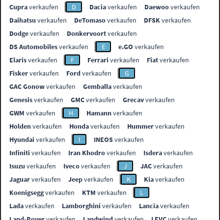
Cupra
verkaufen
D
Dacia
verkaufen
Daewoo
verkaufen
Daihatsu
verkaufen
DeTomaso
verkaufen
DFSK
verkaufen
Dodge
verkaufen
Donkervoort
verkaufen
DS Automobiles
verkaufen
E
e.GO
verkaufen
Elaris
verkaufen
F
Ferrari
verkaufen
Fiat
verkaufen
Fisker
verkaufen
Ford
verkaufen
G
GAC Gonow
verkaufen
Gemballa
verkaufen
Genesis
verkaufen
GMC
verkaufen
Grecav
verkaufen
GWM
verkaufen
H
Hamann
verkaufen
Holden
verkaufen
Honda
verkaufen
Hummer
verkaufen
Hyundai
verkaufen
I
INEOS
verkaufen
Infiniti
verkaufen
Iran Khodro
verkaufen
Isdera
verkaufen
Isuzu
verkaufen
Iveco
verkaufen
J
JAC
verkaufen
Jaguar
verkaufen
Jeep
verkaufen
K
Kia
verkaufen
Koenigsegg
verkaufen
KTM
verkaufen
L
Lada
verkaufen
Lamborghini
verkaufen
Lancia
verkaufen
Land-Rover
verkaufen
Landwind
verkaufen
LEVC
verkaufen