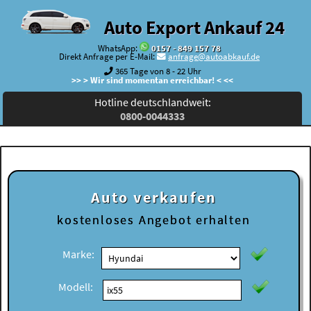
Auto Export Ankauf 24
WhatsApp:
0157 - 849 157 78
Direkt Anfrage per E-Mail:
anfrage@autoabkauf.de
365 Tage von 8 - 22 Uhr
>> > Wir sind momentan erreichbar! < <<
Hotline deutschlandweit:
0800-0044333
Auto verkaufen
kostenloses
Angebot erhalten
Marke:
Modell: