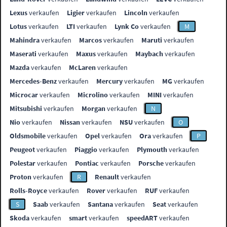
Lexus
verkaufen
Ligier
verkaufen
Lincoln
verkaufen
Lotus
verkaufen
LTI
verkaufen
Lynk Co
verkaufen
M
Mahindra
verkaufen
Marcos
verkaufen
Maruti
verkaufen
Maserati
verkaufen
Maxus
verkaufen
Maybach
verkaufen
Mazda
verkaufen
McLaren
verkaufen
Mercedes-Benz
verkaufen
Mercury
verkaufen
MG
verkaufen
Microcar
verkaufen
Microlino
verkaufen
MINI
verkaufen
Mitsubishi
verkaufen
Morgan
verkaufen
N
Nio
verkaufen
Nissan
verkaufen
NSU
verkaufen
O
Oldsmobile
verkaufen
Opel
verkaufen
Ora
verkaufen
P
Peugeot
verkaufen
Piaggio
verkaufen
Plymouth
verkaufen
Polestar
verkaufen
Pontiac
verkaufen
Porsche
verkaufen
Proton
verkaufen
R
Renault
verkaufen
Rolls-Royce
verkaufen
Rover
verkaufen
RUF
verkaufen
S
Saab
verkaufen
Santana
verkaufen
Seat
verkaufen
Skoda
verkaufen
smart
verkaufen
speedART
verkaufen