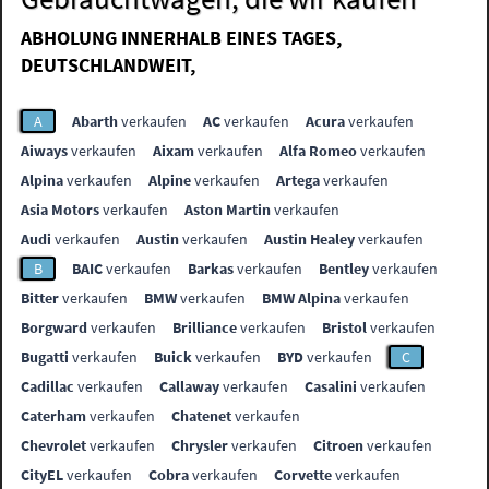
ABHOLUNG INNERHALB EINES TAGES,
DEUTSCHLANDWEIT,
A
Abarth
verkaufen
AC
verkaufen
Acura
verkaufen
Aiways
verkaufen
Aixam
verkaufen
Alfa Romeo
verkaufen
Alpina
verkaufen
Alpine
verkaufen
Artega
verkaufen
Asia Motors
verkaufen
Aston Martin
verkaufen
Audi
verkaufen
Austin
verkaufen
Austin Healey
verkaufen
B
BAIC
verkaufen
Barkas
verkaufen
Bentley
verkaufen
Bitter
verkaufen
BMW
verkaufen
BMW Alpina
verkaufen
Borgward
verkaufen
Brilliance
verkaufen
Bristol
verkaufen
Bugatti
verkaufen
Buick
verkaufen
BYD
verkaufen
C
Cadillac
verkaufen
Callaway
verkaufen
Casalini
verkaufen
Caterham
verkaufen
Chatenet
verkaufen
Chevrolet
verkaufen
Chrysler
verkaufen
Citroen
verkaufen
CityEL
verkaufen
Cobra
verkaufen
Corvette
verkaufen