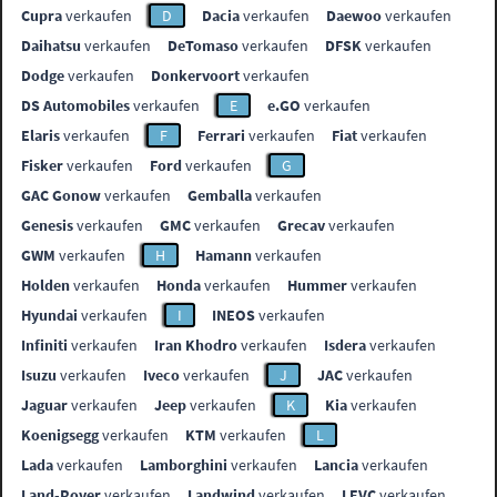
Cupra
verkaufen
D
Dacia
verkaufen
Daewoo
verkaufen
Daihatsu
verkaufen
DeTomaso
verkaufen
DFSK
verkaufen
Dodge
verkaufen
Donkervoort
verkaufen
DS Automobiles
verkaufen
E
e.GO
verkaufen
Elaris
verkaufen
F
Ferrari
verkaufen
Fiat
verkaufen
Fisker
verkaufen
Ford
verkaufen
G
GAC Gonow
verkaufen
Gemballa
verkaufen
Genesis
verkaufen
GMC
verkaufen
Grecav
verkaufen
GWM
verkaufen
H
Hamann
verkaufen
Holden
verkaufen
Honda
verkaufen
Hummer
verkaufen
Hyundai
verkaufen
I
INEOS
verkaufen
Infiniti
verkaufen
Iran Khodro
verkaufen
Isdera
verkaufen
Isuzu
verkaufen
Iveco
verkaufen
J
JAC
verkaufen
Jaguar
verkaufen
Jeep
verkaufen
K
Kia
verkaufen
Koenigsegg
verkaufen
KTM
verkaufen
L
Lada
verkaufen
Lamborghini
verkaufen
Lancia
verkaufen
Land-Rover
verkaufen
Landwind
verkaufen
LEVC
verkaufen