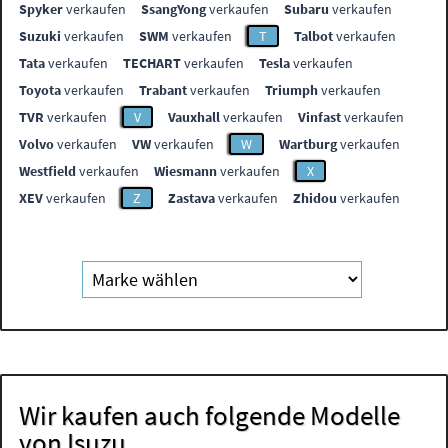
Spyker
verkaufen
SsangYong
verkaufen
Subaru
verkaufen
Suzuki
verkaufen
SWM
verkaufen
T
Talbot
verkaufen
Tata
verkaufen
TECHART
verkaufen
Tesla
verkaufen
Toyota
verkaufen
Trabant
verkaufen
Triumph
verkaufen
TVR
verkaufen
V
Vauxhall
verkaufen
Vinfast
verkaufen
Volvo
verkaufen
VW
verkaufen
W
Wartburg
verkaufen
Westfield
verkaufen
Wiesmann
verkaufen
X
XEV
verkaufen
Z
Zastava
verkaufen
Zhidou
verkaufen
Wir kaufen auch folgende Modelle
von Isuzu