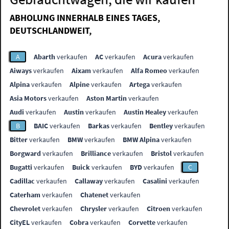
ABHOLUNG INNERHALB EINES TAGES,
DEUTSCHLANDWEIT,
A
Abarth
verkaufen
AC
verkaufen
Acura
verkaufen
Aiways
verkaufen
Aixam
verkaufen
Alfa Romeo
verkaufen
Alpina
verkaufen
Alpine
verkaufen
Artega
verkaufen
Asia Motors
verkaufen
Aston Martin
verkaufen
Audi
verkaufen
Austin
verkaufen
Austin Healey
verkaufen
B
BAIC
verkaufen
Barkas
verkaufen
Bentley
verkaufen
Bitter
verkaufen
BMW
verkaufen
BMW Alpina
verkaufen
Borgward
verkaufen
Brilliance
verkaufen
Bristol
verkaufen
Bugatti
verkaufen
Buick
verkaufen
BYD
verkaufen
C
Cadillac
verkaufen
Callaway
verkaufen
Casalini
verkaufen
Caterham
verkaufen
Chatenet
verkaufen
Chevrolet
verkaufen
Chrysler
verkaufen
Citroen
verkaufen
CityEL
verkaufen
Cobra
verkaufen
Corvette
verkaufen