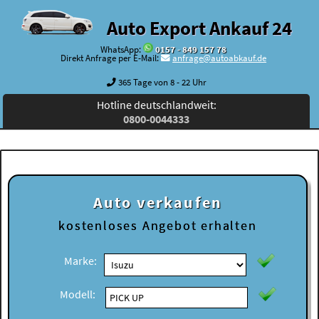
Auto Export Ankauf 24
WhatsApp:
0157 - 849 157 78
Direkt Anfrage per E-Mail:
anfrage@autoabkauf.de
365 Tage von 8 - 22 Uhr
Hotline deutschlandweit:
0800-0044333
Auto verkaufen
kostenloses
Angebot erhalten
Marke:
Modell: