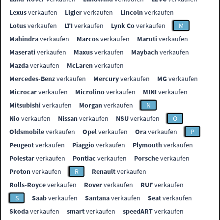
Lexus
verkaufen
Ligier
verkaufen
Lincoln
verkaufen
Lotus
verkaufen
LTI
verkaufen
Lynk Co
verkaufen
M
Mahindra
verkaufen
Marcos
verkaufen
Maruti
verkaufen
Maserati
verkaufen
Maxus
verkaufen
Maybach
verkaufen
Mazda
verkaufen
McLaren
verkaufen
Mercedes-Benz
verkaufen
Mercury
verkaufen
MG
verkaufen
Microcar
verkaufen
Microlino
verkaufen
MINI
verkaufen
Mitsubishi
verkaufen
Morgan
verkaufen
N
Nio
verkaufen
Nissan
verkaufen
NSU
verkaufen
O
Oldsmobile
verkaufen
Opel
verkaufen
Ora
verkaufen
P
Peugeot
verkaufen
Piaggio
verkaufen
Plymouth
verkaufen
Polestar
verkaufen
Pontiac
verkaufen
Porsche
verkaufen
Proton
verkaufen
R
Renault
verkaufen
Rolls-Royce
verkaufen
Rover
verkaufen
RUF
verkaufen
S
Saab
verkaufen
Santana
verkaufen
Seat
verkaufen
Skoda
verkaufen
smart
verkaufen
speedART
verkaufen