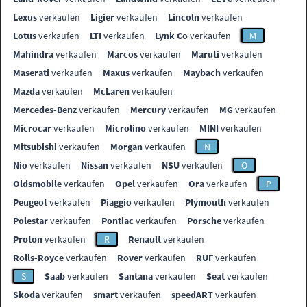
Lexus
verkaufen
Ligier
verkaufen
Lincoln
verkaufen
Lotus
verkaufen
LTI
verkaufen
Lynk Co
verkaufen
M
Mahindra
verkaufen
Marcos
verkaufen
Maruti
verkaufen
Maserati
verkaufen
Maxus
verkaufen
Maybach
verkaufen
Mazda
verkaufen
McLaren
verkaufen
Mercedes-Benz
verkaufen
Mercury
verkaufen
MG
verkaufen
Microcar
verkaufen
Microlino
verkaufen
MINI
verkaufen
Mitsubishi
verkaufen
Morgan
verkaufen
N
Nio
verkaufen
Nissan
verkaufen
NSU
verkaufen
O
Oldsmobile
verkaufen
Opel
verkaufen
Ora
verkaufen
P
Peugeot
verkaufen
Piaggio
verkaufen
Plymouth
verkaufen
Polestar
verkaufen
Pontiac
verkaufen
Porsche
verkaufen
Proton
verkaufen
R
Renault
verkaufen
Rolls-Royce
verkaufen
Rover
verkaufen
RUF
verkaufen
S
Saab
verkaufen
Santana
verkaufen
Seat
verkaufen
Skoda
verkaufen
smart
verkaufen
speedART
verkaufen