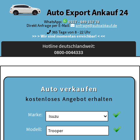
Auto Export Ankauf 24
WhatsApp:
0157 - 849 157 78
Direkt Anfrage per E-Mail:
anfrage@autoabkauf.de
365 Tage von 8 - 22 Uhr
>> > Wir sind momentan erreichbar! < <<
Hotline deutschlandweit:
0800-0044333
Auto verkaufen
kostenloses
Angebot erhalten
Marke:
Modell: