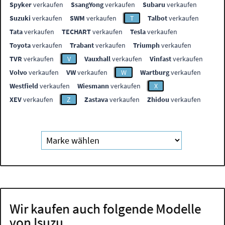
Spyker
verkaufen
SsangYong
verkaufen
Subaru
verkaufen
Suzuki
verkaufen
SWM
verkaufen
T
Talbot
verkaufen
Tata
verkaufen
TECHART
verkaufen
Tesla
verkaufen
Toyota
verkaufen
Trabant
verkaufen
Triumph
verkaufen
TVR
verkaufen
V
Vauxhall
verkaufen
Vinfast
verkaufen
Volvo
verkaufen
VW
verkaufen
W
Wartburg
verkaufen
Westfield
verkaufen
Wiesmann
verkaufen
X
XEV
verkaufen
Z
Zastava
verkaufen
Zhidou
verkaufen
Wir kaufen auch folgende Modelle
von Isuzu