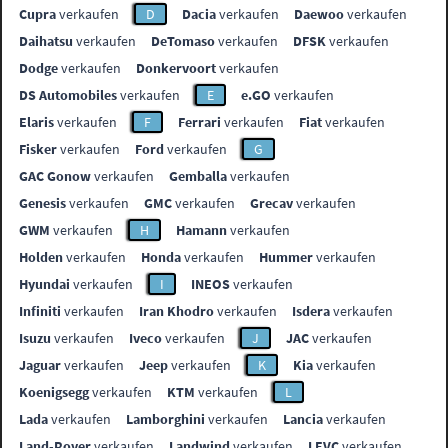
Cupra
verkaufen
D
Dacia
verkaufen
Daewoo
verkaufen
Daihatsu
verkaufen
DeTomaso
verkaufen
DFSK
verkaufen
Dodge
verkaufen
Donkervoort
verkaufen
DS Automobiles
verkaufen
E
e.GO
verkaufen
Elaris
verkaufen
F
Ferrari
verkaufen
Fiat
verkaufen
Fisker
verkaufen
Ford
verkaufen
G
GAC Gonow
verkaufen
Gemballa
verkaufen
Genesis
verkaufen
GMC
verkaufen
Grecav
verkaufen
GWM
verkaufen
H
Hamann
verkaufen
Holden
verkaufen
Honda
verkaufen
Hummer
verkaufen
Hyundai
verkaufen
I
INEOS
verkaufen
Infiniti
verkaufen
Iran Khodro
verkaufen
Isdera
verkaufen
Isuzu
verkaufen
Iveco
verkaufen
J
JAC
verkaufen
Jaguar
verkaufen
Jeep
verkaufen
K
Kia
verkaufen
Koenigsegg
verkaufen
KTM
verkaufen
L
Lada
verkaufen
Lamborghini
verkaufen
Lancia
verkaufen
Land-Rover
verkaufen
Landwind
verkaufen
LEVC
verkaufen