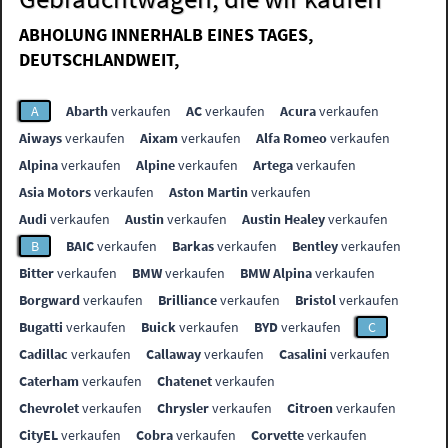
ABHOLUNG INNERHALB EINES TAGES,
DEUTSCHLANDWEIT,
A
Abarth
verkaufen
AC
verkaufen
Acura
verkaufen
Aiways
verkaufen
Aixam
verkaufen
Alfa Romeo
verkaufen
Alpina
verkaufen
Alpine
verkaufen
Artega
verkaufen
Asia Motors
verkaufen
Aston Martin
verkaufen
Audi
verkaufen
Austin
verkaufen
Austin Healey
verkaufen
B
BAIC
verkaufen
Barkas
verkaufen
Bentley
verkaufen
Bitter
verkaufen
BMW
verkaufen
BMW Alpina
verkaufen
Borgward
verkaufen
Brilliance
verkaufen
Bristol
verkaufen
Bugatti
verkaufen
Buick
verkaufen
BYD
verkaufen
C
Cadillac
verkaufen
Callaway
verkaufen
Casalini
verkaufen
Caterham
verkaufen
Chatenet
verkaufen
Chevrolet
verkaufen
Chrysler
verkaufen
Citroen
verkaufen
CityEL
verkaufen
Cobra
verkaufen
Corvette
verkaufen