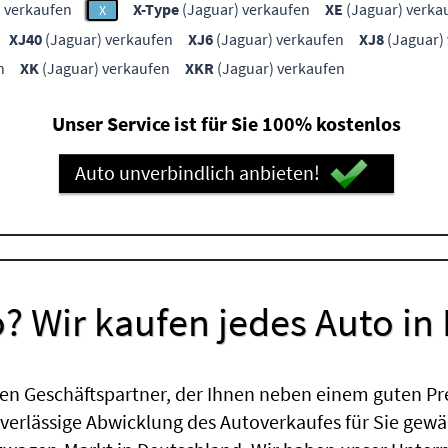
 verkaufen
X-Type
(Jaguar) verkaufen
XE
(Jaguar) verka
X
XJ40
(Jaguar) verkaufen
XJ6
(Jaguar) verkaufen
XJ8
(Jaguar)
n
XK
(Jaguar) verkaufen
XKR
(Jaguar) verkaufen
Unser Service ist für Sie 100% kostenlos
Auto unverbindlich anbieten!
? Wir kaufen jedes Auto in
en Geschäftspartner, der Ihnen neben einem guten Pr
uverlässige Abwicklung des Autoverkaufes für Sie gewäh