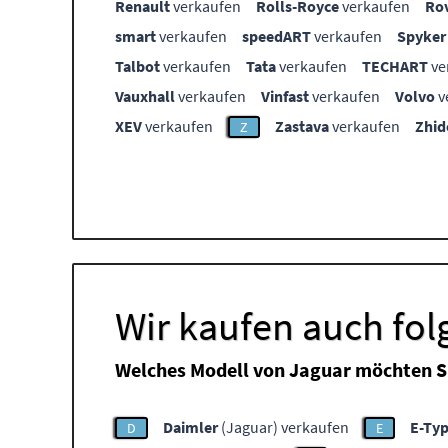
Renault
verkaufen
Rolls-Royce
verkaufen
Ro
smart
verkaufen
speedART
verkaufen
Spyker
Talbot
verkaufen
Tata
verkaufen
TECHART
ve
Vauxhall
verkaufen
Vinfast
verkaufen
Volvo
v
XEV
verkaufen
Zastava
verkaufen
Zhid
Z
Wir kaufen auch fo
Welches Modell von Jaguar möchten S
Daimler
(Jaguar) verkaufen
E-Ty
D
E