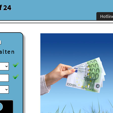
f 24
Hotlin
n
alten