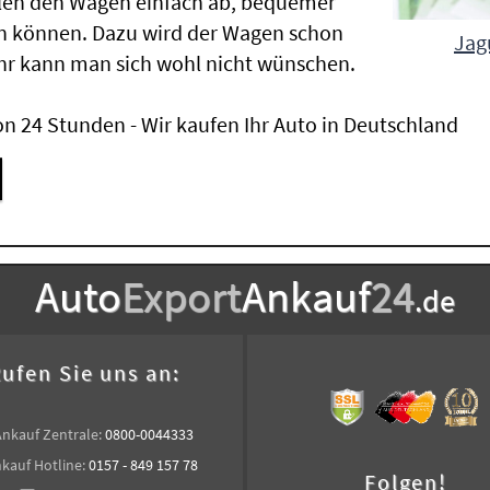
len den Wagen einfach ab, bequemer
n können. Dazu wird der Wagen schon
Jag
hr kann man sich wohl nicht wünschen.
n 24 Stunden - Wir kaufen Ihr Auto in Deutschland
Auto
Export
Ankauf
24
.de
ufen Sie uns an:
Ankauf Zentrale:
0800-0044333
kauf Hotline:
0157 - 849 157 78
Folgen!