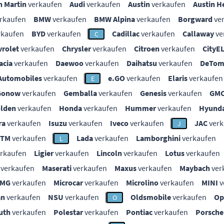
n Martin
verkaufen
Audi
verkaufen
Austin
verkaufen
Austin H
rkaufen
BMW
verkaufen
BMW Alpina
verkaufen
Borgward
ve
rkaufen
BYD
verkaufen
Cadillac
verkaufen
Callaway
ve
C
vrolet
verkaufen
Chrysler
verkaufen
Citroen
verkaufen
CityE
acia
verkaufen
Daewoo
verkaufen
Daihatsu
verkaufen
DeTom
Automobiles
verkaufen
e.GO
verkaufen
Elaris
verkaufen
E
Gonow
verkaufen
Gemballa
verkaufen
Genesis
verkaufen
GM
lden
verkaufen
Honda
verkaufen
Hummer
verkaufen
Hyunda
ra
verkaufen
Isuzu
verkaufen
Iveco
verkaufen
JAC
verk
J
KTM
verkaufen
Lada
verkaufen
Lamborghini
verkaufen
L
rkaufen
Ligier
verkaufen
Lincoln
verkaufen
Lotus
verkaufen
verkaufen
Maserati
verkaufen
Maxus
verkaufen
Maybach
ver
MG
verkaufen
Microcar
verkaufen
Microlino
verkaufen
MINI
v
an
verkaufen
NSU
verkaufen
Oldsmobile
verkaufen
Op
O
uth
verkaufen
Polestar
verkaufen
Pontiac
verkaufen
Porsche