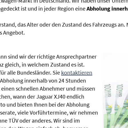
htwagen-Markt in Deutschland. Wir haben unser Untern
edeckt ist und in jeder Region eine
Abholung innerh
rstand, das Alter oder den Zustand des Fahrzeugs an
s Angebot.
nn sind wir der richtige Ansprechpartner
z gleich, in welchem Zustand es ist.
r alle Bundesländer. Sie
kontaktieren
e Abholung innerhalb von 24 Stunden
en einen schnellen Abnehmer und müssen
chen, wann der Jaguar XJ40 endlich
uto und bieten Ihnen bei der Abholung
Inserate, viele Vorführtermine, wir nehmen
ne TÜV oder anderes. Wir sind im