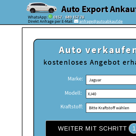
Auto Export Ankau
WhatsApp:
0157 - 849 157 78
Direkt Anfrage per E-Mail:
anfrage@autoabkauf.de
Auto verkaufe
kostenloses
Angebot erh
Marke:
Modell:
Kraftstoff:
WEITER MIT SCHRITT
1