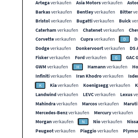
Artega
verkaufen
Asia Motors
verkaufen
Asto
Barkas
verkaufen
Bentley
verkaufen
Bitter
ve
Bristol
verkaufen
Bugatti
verkaufen
Buick
ve
Caterham
verkaufen
Chatenet
verkaufen
Che
Corvette
verkaufen
Cupra
verkaufen
D
D
Dodge
verkaufen
Donkervoort
verkaufen
DS 
Fisker
verkaufen
Ford
verkaufen
GAC 
G
GWM
verkaufen
Hamann
verkaufen
Ho
H
Infiniti
verkaufen
Iran Khodro
verkaufen
Isde
Kia
verkaufen
Koenigsegg
verkaufen
K
Landwind
verkaufen
LEVC
verkaufen
Lexus
ve
Mahindra
verkaufen
Marcos
verkaufen
Maruti
Mercedes-Benz
verkaufen
Mercury
verkaufen
Morgan
verkaufen
Nio
verkaufen
Niss
N
Peugeot
verkaufen
Piaggio
verkaufen
Plymo