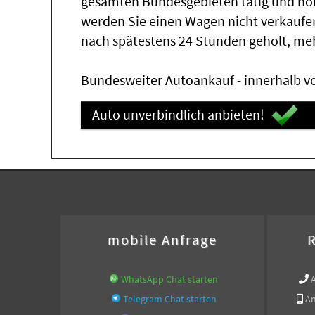
gesamten Bundesgebieten tätig und ho
werden Sie einen Wagen nicht verkaufe
nach spätestens 24 Stunden geholt, me
Bundesweiter Autoankauf - innerhalb vo
Auto unverbindlich anbieten!
mobile Anfrage
R
WhatsApp Chat starten
Telegram Chat starten
An