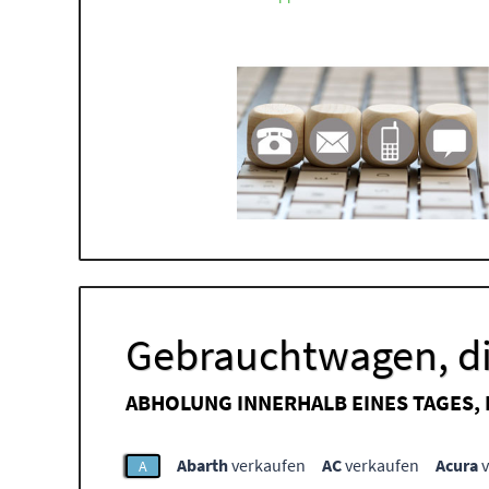
Gebrauchtwagen, di
ABHOLUNG INNERHALB EINES TAGES,
Abarth
verkaufen
AC
verkaufen
Acura
v
A