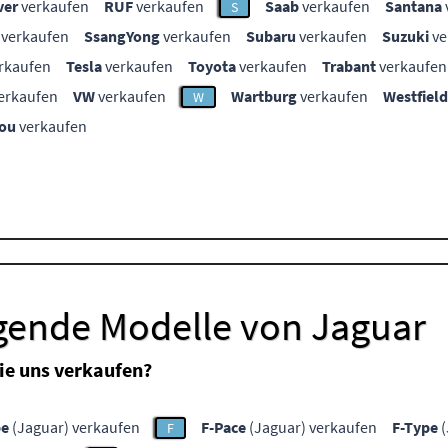
ver
verkaufen
RUF
verkaufen
Saab
verkaufen
Santana
S
verkaufen
SsangYong
verkaufen
Subaru
verkaufen
Suzuki
ve
rkaufen
Tesla
verkaufen
Toyota
verkaufen
Trabant
verkaufen
erkaufen
VW
verkaufen
Wartburg
verkaufen
Westfield
W
ou
verkaufen
lgende Modelle von Jaguar
ie uns verkaufen?
pe
(Jaguar) verkaufen
F-Pace
(Jaguar) verkaufen
F-Type
(
F