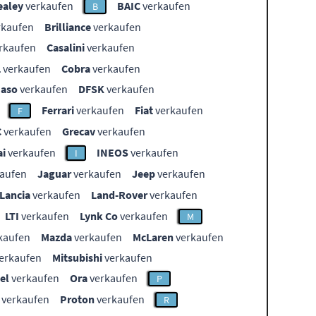
ealey
verkaufen
BAIC
verkaufen
B
rkaufen
Brilliance
verkaufen
rkaufen
Casalini
verkaufen
L
verkaufen
Cobra
verkaufen
aso
verkaufen
DFSK
verkaufen
Ferrari
verkaufen
Fiat
verkaufen
F
C
verkaufen
Grecav
verkaufen
i
verkaufen
INEOS
verkaufen
I
aufen
Jaguar
verkaufen
Jeep
verkaufen
Lancia
verkaufen
Land-Rover
verkaufen
LTI
verkaufen
Lynk Co
verkaufen
M
kaufen
Mazda
verkaufen
McLaren
verkaufen
erkaufen
Mitsubishi
verkaufen
el
verkaufen
Ora
verkaufen
P
verkaufen
Proton
verkaufen
R