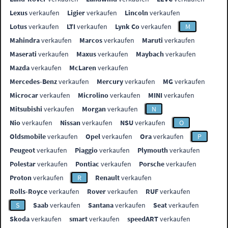
Lexus
verkaufen
Ligier
verkaufen
Lincoln
verkaufen
Lotus
verkaufen
LTI
verkaufen
Lynk Co
verkaufen
M
Mahindra
verkaufen
Marcos
verkaufen
Maruti
verkaufen
Maserati
verkaufen
Maxus
verkaufen
Maybach
verkaufen
Mazda
verkaufen
McLaren
verkaufen
Mercedes-Benz
verkaufen
Mercury
verkaufen
MG
verkaufen
Microcar
verkaufen
Microlino
verkaufen
MINI
verkaufen
Mitsubishi
verkaufen
Morgan
verkaufen
N
Nio
verkaufen
Nissan
verkaufen
NSU
verkaufen
O
Oldsmobile
verkaufen
Opel
verkaufen
Ora
verkaufen
P
Peugeot
verkaufen
Piaggio
verkaufen
Plymouth
verkaufen
Polestar
verkaufen
Pontiac
verkaufen
Porsche
verkaufen
Proton
verkaufen
R
Renault
verkaufen
Rolls-Royce
verkaufen
Rover
verkaufen
RUF
verkaufen
S
Saab
verkaufen
Santana
verkaufen
Seat
verkaufen
Skoda
verkaufen
smart
verkaufen
speedART
verkaufen