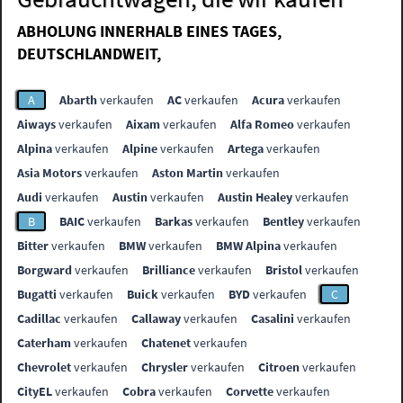
ABHOLUNG INNERHALB EINES TAGES,
DEUTSCHLANDWEIT,
A
Abarth
verkaufen
AC
verkaufen
Acura
verkaufen
Aiways
verkaufen
Aixam
verkaufen
Alfa Romeo
verkaufen
Alpina
verkaufen
Alpine
verkaufen
Artega
verkaufen
Asia Motors
verkaufen
Aston Martin
verkaufen
Audi
verkaufen
Austin
verkaufen
Austin Healey
verkaufen
B
BAIC
verkaufen
Barkas
verkaufen
Bentley
verkaufen
Bitter
verkaufen
BMW
verkaufen
BMW Alpina
verkaufen
Borgward
verkaufen
Brilliance
verkaufen
Bristol
verkaufen
Bugatti
verkaufen
Buick
verkaufen
BYD
verkaufen
C
Cadillac
verkaufen
Callaway
verkaufen
Casalini
verkaufen
Caterham
verkaufen
Chatenet
verkaufen
Chevrolet
verkaufen
Chrysler
verkaufen
Citroen
verkaufen
CityEL
verkaufen
Cobra
verkaufen
Corvette
verkaufen