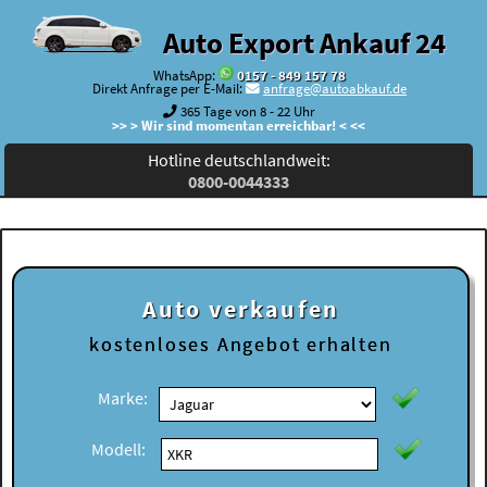
Auto Export Ankauf 24
WhatsApp:
0157 - 849 157 78
Direkt Anfrage per E-Mail:
anfrage@autoabkauf.de
365 Tage von 8 - 22 Uhr
>> > Wir sind momentan erreichbar! < <<
Hotline deutschlandweit:
0800-0044333
Auto verkaufen
kostenloses
Angebot erhalten
Marke:
Modell: