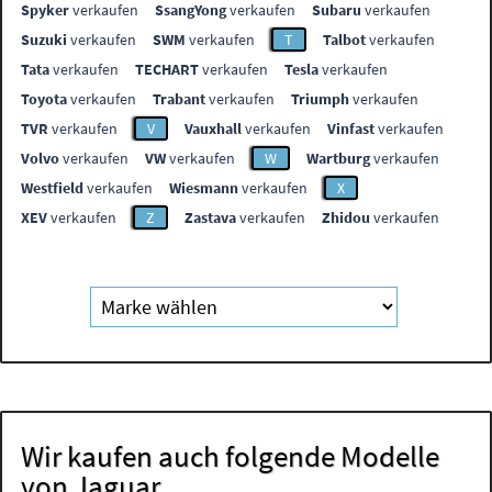
Spyker
verkaufen
SsangYong
verkaufen
Subaru
verkaufen
Suzuki
verkaufen
SWM
verkaufen
T
Talbot
verkaufen
Tata
verkaufen
TECHART
verkaufen
Tesla
verkaufen
Toyota
verkaufen
Trabant
verkaufen
Triumph
verkaufen
TVR
verkaufen
V
Vauxhall
verkaufen
Vinfast
verkaufen
Volvo
verkaufen
VW
verkaufen
W
Wartburg
verkaufen
Westfield
verkaufen
Wiesmann
verkaufen
X
XEV
verkaufen
Z
Zastava
verkaufen
Zhidou
verkaufen
Wir kaufen auch folgende Modelle
von Jaguar