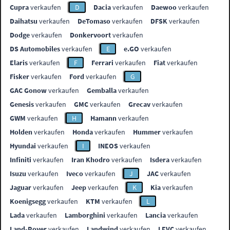
Cupra
verkaufen
D
Dacia
verkaufen
Daewoo
verkaufen
Daihatsu
verkaufen
DeTomaso
verkaufen
DFSK
verkaufen
Dodge
verkaufen
Donkervoort
verkaufen
DS Automobiles
verkaufen
E
e.GO
verkaufen
Elaris
verkaufen
F
Ferrari
verkaufen
Fiat
verkaufen
Fisker
verkaufen
Ford
verkaufen
G
GAC Gonow
verkaufen
Gemballa
verkaufen
Genesis
verkaufen
GMC
verkaufen
Grecav
verkaufen
GWM
verkaufen
H
Hamann
verkaufen
Holden
verkaufen
Honda
verkaufen
Hummer
verkaufen
Hyundai
verkaufen
I
INEOS
verkaufen
Infiniti
verkaufen
Iran Khodro
verkaufen
Isdera
verkaufen
Isuzu
verkaufen
Iveco
verkaufen
J
JAC
verkaufen
Jaguar
verkaufen
Jeep
verkaufen
K
Kia
verkaufen
Koenigsegg
verkaufen
KTM
verkaufen
L
Lada
verkaufen
Lamborghini
verkaufen
Lancia
verkaufen
Land-Rover
verkaufen
Landwind
verkaufen
LEVC
verkaufen