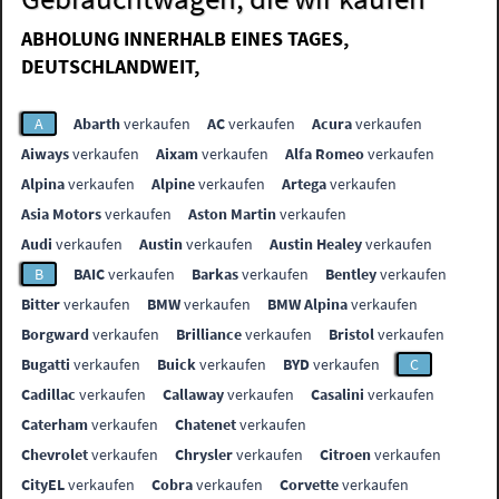
ABHOLUNG INNERHALB EINES TAGES,
DEUTSCHLANDWEIT,
A
Abarth
verkaufen
AC
verkaufen
Acura
verkaufen
Aiways
verkaufen
Aixam
verkaufen
Alfa Romeo
verkaufen
Alpina
verkaufen
Alpine
verkaufen
Artega
verkaufen
Asia Motors
verkaufen
Aston Martin
verkaufen
Audi
verkaufen
Austin
verkaufen
Austin Healey
verkaufen
B
BAIC
verkaufen
Barkas
verkaufen
Bentley
verkaufen
Bitter
verkaufen
BMW
verkaufen
BMW Alpina
verkaufen
Borgward
verkaufen
Brilliance
verkaufen
Bristol
verkaufen
Bugatti
verkaufen
Buick
verkaufen
BYD
verkaufen
C
Cadillac
verkaufen
Callaway
verkaufen
Casalini
verkaufen
Caterham
verkaufen
Chatenet
verkaufen
Chevrolet
verkaufen
Chrysler
verkaufen
Citroen
verkaufen
CityEL
verkaufen
Cobra
verkaufen
Corvette
verkaufen