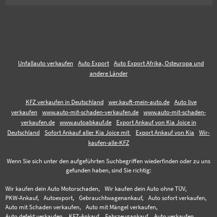
Unfallauto verkaufen
Auto Export
Auto Export Afrika, Osteuropa und
andere Länder
KFZ verkaufen in Deutschland
wer.kauft-mein-auto.de
Auto live
verkaufen
www.auto-mit-schaden-verkaufen.de
www.auto-mit-schaden-
verkaufen.de
www.autoabkauf.de
Export Ankauf von Kia Joice in
Deutschland
Sofort Ankauf aller Kia Joice mit
Export Ankauf von Kia
Wir-
kaufen-alle-KFZ
Wenn Sie sich unter den aufgeführten Suchbegriffen wiederfinden oder zu uns
gefunden haben, sind Sie richtig:
Wir kaufen dein Auto Motorschaden,
Wir kaufen dein Auto ohne TÜV,
PKW-Ankauf,
Autoexport,
Gebrauchtwagenankauf,
Auto sofort verkaufen,
Auto mit Schaden verkaufen,
Auto mit Mängel verkaufen,
Auto defekt verkaufen,
KFZ-Ankauf,
Fahrzeugankauf,
Auto verkaufen,