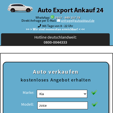
Auto Export Ankauf 24
WhatsApp:
0157 - 849 157 78
Direkt Anfrage per E-Mail:
anfrage@autoabkauf.de
365 Tage von 8 - 22 Uhr
>> > Wir sind momentan erreichbar! < <<
Hotline deutschlandweit:
0800-0044333
Auto verkaufen
kostenloses
Angebot erhalten
Marke:
Modell: