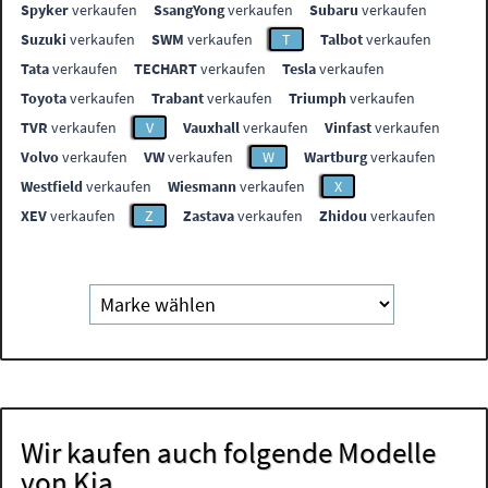
Spyker
verkaufen
SsangYong
verkaufen
Subaru
verkaufen
Suzuki
verkaufen
SWM
verkaufen
T
Talbot
verkaufen
Tata
verkaufen
TECHART
verkaufen
Tesla
verkaufen
Toyota
verkaufen
Trabant
verkaufen
Triumph
verkaufen
TVR
verkaufen
V
Vauxhall
verkaufen
Vinfast
verkaufen
Volvo
verkaufen
VW
verkaufen
W
Wartburg
verkaufen
Westfield
verkaufen
Wiesmann
verkaufen
X
XEV
verkaufen
Z
Zastava
verkaufen
Zhidou
verkaufen
Wir kaufen auch folgende Modelle
von Kia