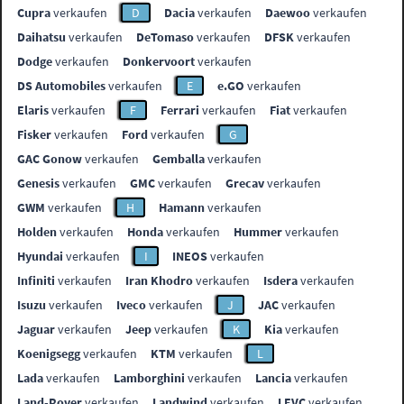
Cupra
verkaufen
D
Dacia
verkaufen
Daewoo
verkaufen
Daihatsu
verkaufen
DeTomaso
verkaufen
DFSK
verkaufen
Dodge
verkaufen
Donkervoort
verkaufen
DS Automobiles
verkaufen
E
e.GO
verkaufen
Elaris
verkaufen
F
Ferrari
verkaufen
Fiat
verkaufen
Fisker
verkaufen
Ford
verkaufen
G
GAC Gonow
verkaufen
Gemballa
verkaufen
Genesis
verkaufen
GMC
verkaufen
Grecav
verkaufen
GWM
verkaufen
H
Hamann
verkaufen
Holden
verkaufen
Honda
verkaufen
Hummer
verkaufen
Hyundai
verkaufen
I
INEOS
verkaufen
Infiniti
verkaufen
Iran Khodro
verkaufen
Isdera
verkaufen
Isuzu
verkaufen
Iveco
verkaufen
J
JAC
verkaufen
Jaguar
verkaufen
Jeep
verkaufen
K
Kia
verkaufen
Koenigsegg
verkaufen
KTM
verkaufen
L
Lada
verkaufen
Lamborghini
verkaufen
Lancia
verkaufen
Land-Rover
verkaufen
Landwind
verkaufen
LEVC
verkaufen