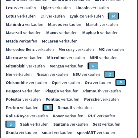
Lexus
verkaufen
Ligier
verkaufen
Lincoln
verkaufen
Lotus
verkaufen
LTI
verkaufen
Lynk Co
verkaufen
M
Mahindra
verkaufen
Marcos
verkaufen
Maruti
verkaufen
Maserati
verkaufen
Maxus
verkaufen
Maybach
verkaufen
Mazda
verkaufen
McLaren
verkaufen
Mercedes-Benz
verkaufen
Mercury
verkaufen
MG
verkaufen
Microcar
verkaufen
Microlino
verkaufen
MINI
verkaufen
Mitsubishi
verkaufen
Morgan
verkaufen
N
Nio
verkaufen
Nissan
verkaufen
NSU
verkaufen
O
Oldsmobile
verkaufen
Opel
verkaufen
Ora
verkaufen
P
Peugeot
verkaufen
Piaggio
verkaufen
Plymouth
verkaufen
Polestar
verkaufen
Pontiac
verkaufen
Porsche
verkaufen
Proton
verkaufen
R
Renault
verkaufen
Rolls-Royce
verkaufen
Rover
verkaufen
RUF
verkaufen
S
Saab
verkaufen
Santana
verkaufen
Seat
verkaufen
Skoda
verkaufen
smart
verkaufen
speedART
verkaufen