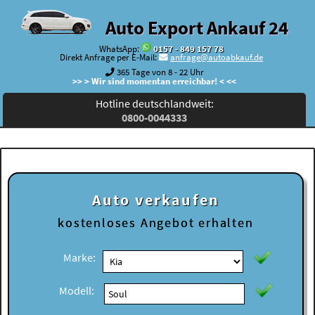
Auto Export Ankauf 24
WhatsApp:
0157 - 849 157 78
Direkt Anfrage per E-Mail:
anfrage@autoabkauf.de
365 Tage von 8 - 22 Uhr
>> > Wir sind momentan erreichbar! < <<
Hotline deutschlandweit:
0800-0044333
Auto verkaufen
kostenloses
Angebot erhalten
Marke:
Modell: