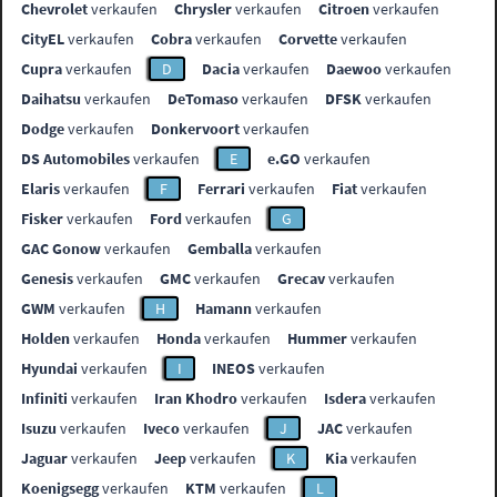
Chevrolet
verkaufen
Chrysler
verkaufen
Citroen
verkaufen
CityEL
verkaufen
Cobra
verkaufen
Corvette
verkaufen
Cupra
verkaufen
D
Dacia
verkaufen
Daewoo
verkaufen
Daihatsu
verkaufen
DeTomaso
verkaufen
DFSK
verkaufen
Dodge
verkaufen
Donkervoort
verkaufen
DS Automobiles
verkaufen
E
e.GO
verkaufen
Elaris
verkaufen
F
Ferrari
verkaufen
Fiat
verkaufen
Fisker
verkaufen
Ford
verkaufen
G
GAC Gonow
verkaufen
Gemballa
verkaufen
Genesis
verkaufen
GMC
verkaufen
Grecav
verkaufen
GWM
verkaufen
H
Hamann
verkaufen
Holden
verkaufen
Honda
verkaufen
Hummer
verkaufen
Hyundai
verkaufen
I
INEOS
verkaufen
Infiniti
verkaufen
Iran Khodro
verkaufen
Isdera
verkaufen
Isuzu
verkaufen
Iveco
verkaufen
J
JAC
verkaufen
Jaguar
verkaufen
Jeep
verkaufen
K
Kia
verkaufen
Koenigsegg
verkaufen
KTM
verkaufen
L