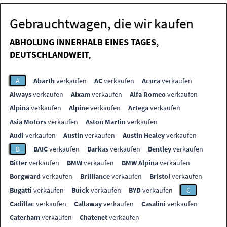
Gebrauchtwagen, die wir kaufen
ABHOLUNG INNERHALB EINES TAGES,
DEUTSCHLANDWEIT,
A
Abarth
verkaufen
AC
verkaufen
Acura
verkaufen
Aiways
verkaufen
Aixam
verkaufen
Alfa Romeo
verkaufen
Alpina
verkaufen
Alpine
verkaufen
Artega
verkaufen
Asia Motors
verkaufen
Aston Martin
verkaufen
Audi
verkaufen
Austin
verkaufen
Austin Healey
verkaufen
B
BAIC
verkaufen
Barkas
verkaufen
Bentley
verkaufen
Bitter
verkaufen
BMW
verkaufen
BMW Alpina
verkaufen
Borgward
verkaufen
Brilliance
verkaufen
Bristol
verkaufen
Bugatti
verkaufen
Buick
verkaufen
BYD
verkaufen
C
Cadillac
verkaufen
Callaway
verkaufen
Casalini
verkaufen
Caterham
verkaufen
Chatenet
verkaufen