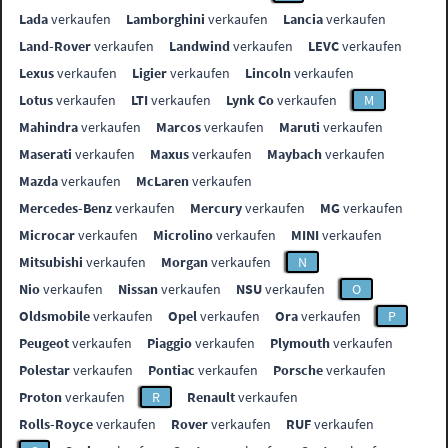
Lada
verkaufen
Lamborghini
verkaufen
Lancia
verkaufen
Land-Rover
verkaufen
Landwind
verkaufen
LEVC
verkaufen
Lexus
verkaufen
Ligier
verkaufen
Lincoln
verkaufen
Lotus
verkaufen
LTI
verkaufen
Lynk Co
verkaufen
M
Mahindra
verkaufen
Marcos
verkaufen
Maruti
verkaufen
Maserati
verkaufen
Maxus
verkaufen
Maybach
verkaufen
Mazda
verkaufen
McLaren
verkaufen
Mercedes-Benz
verkaufen
Mercury
verkaufen
MG
verkaufen
Microcar
verkaufen
Microlino
verkaufen
MINI
verkaufen
Mitsubishi
verkaufen
Morgan
verkaufen
N
Nio
verkaufen
Nissan
verkaufen
NSU
verkaufen
O
Oldsmobile
verkaufen
Opel
verkaufen
Ora
verkaufen
P
Peugeot
verkaufen
Piaggio
verkaufen
Plymouth
verkaufen
Polestar
verkaufen
Pontiac
verkaufen
Porsche
verkaufen
Proton
verkaufen
R
Renault
verkaufen
Rolls-Royce
verkaufen
Rover
verkaufen
RUF
verkaufen