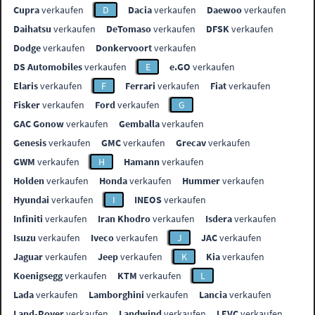
Cupra
verkaufen
D
Dacia
verkaufen
Daewoo
verkaufen
Daihatsu
verkaufen
DeTomaso
verkaufen
DFSK
verkaufen
Dodge
verkaufen
Donkervoort
verkaufen
DS Automobiles
verkaufen
E
e.GO
verkaufen
Elaris
verkaufen
F
Ferrari
verkaufen
Fiat
verkaufen
Fisker
verkaufen
Ford
verkaufen
G
GAC Gonow
verkaufen
Gemballa
verkaufen
Genesis
verkaufen
GMC
verkaufen
Grecav
verkaufen
GWM
verkaufen
H
Hamann
verkaufen
Holden
verkaufen
Honda
verkaufen
Hummer
verkaufen
Hyundai
verkaufen
I
INEOS
verkaufen
Infiniti
verkaufen
Iran Khodro
verkaufen
Isdera
verkaufen
Isuzu
verkaufen
Iveco
verkaufen
J
JAC
verkaufen
Jaguar
verkaufen
Jeep
verkaufen
K
Kia
verkaufen
Koenigsegg
verkaufen
KTM
verkaufen
L
Lada
verkaufen
Lamborghini
verkaufen
Lancia
verkaufen
Land-Rover
verkaufen
Landwind
verkaufen
LEVC
verkaufen