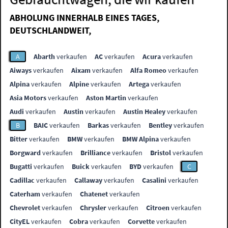
ABHOLUNG INNERHALB EINES TAGES,
DEUTSCHLANDWEIT,
A
Abarth
verkaufen
AC
verkaufen
Acura
verkaufen
Aiways
verkaufen
Aixam
verkaufen
Alfa Romeo
verkaufen
Alpina
verkaufen
Alpine
verkaufen
Artega
verkaufen
Asia Motors
verkaufen
Aston Martin
verkaufen
Audi
verkaufen
Austin
verkaufen
Austin Healey
verkaufen
B
BAIC
verkaufen
Barkas
verkaufen
Bentley
verkaufen
Bitter
verkaufen
BMW
verkaufen
BMW Alpina
verkaufen
Borgward
verkaufen
Brilliance
verkaufen
Bristol
verkaufen
Bugatti
verkaufen
Buick
verkaufen
BYD
verkaufen
C
Cadillac
verkaufen
Callaway
verkaufen
Casalini
verkaufen
Caterham
verkaufen
Chatenet
verkaufen
Chevrolet
verkaufen
Chrysler
verkaufen
Citroen
verkaufen
CityEL
verkaufen
Cobra
verkaufen
Corvette
verkaufen