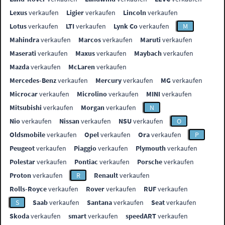
Lexus
verkaufen
Ligier
verkaufen
Lincoln
verkaufen
Lotus
verkaufen
LTI
verkaufen
Lynk Co
verkaufen
M
Mahindra
verkaufen
Marcos
verkaufen
Maruti
verkaufen
Maserati
verkaufen
Maxus
verkaufen
Maybach
verkaufen
Mazda
verkaufen
McLaren
verkaufen
Mercedes-Benz
verkaufen
Mercury
verkaufen
MG
verkaufen
Microcar
verkaufen
Microlino
verkaufen
MINI
verkaufen
Mitsubishi
verkaufen
Morgan
verkaufen
N
Nio
verkaufen
Nissan
verkaufen
NSU
verkaufen
O
Oldsmobile
verkaufen
Opel
verkaufen
Ora
verkaufen
P
Peugeot
verkaufen
Piaggio
verkaufen
Plymouth
verkaufen
Polestar
verkaufen
Pontiac
verkaufen
Porsche
verkaufen
Proton
verkaufen
R
Renault
verkaufen
Rolls-Royce
verkaufen
Rover
verkaufen
RUF
verkaufen
S
Saab
verkaufen
Santana
verkaufen
Seat
verkaufen
Skoda
verkaufen
smart
verkaufen
speedART
verkaufen