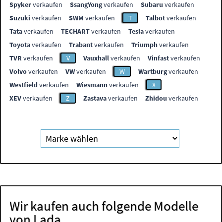
Spyker
verkaufen
SsangYong
verkaufen
Subaru
verkaufen
Suzuki
verkaufen
SWM
verkaufen
T
Talbot
verkaufen
Tata
verkaufen
TECHART
verkaufen
Tesla
verkaufen
Toyota
verkaufen
Trabant
verkaufen
Triumph
verkaufen
TVR
verkaufen
V
Vauxhall
verkaufen
Vinfast
verkaufen
Volvo
verkaufen
VW
verkaufen
W
Wartburg
verkaufen
Westfield
verkaufen
Wiesmann
verkaufen
X
XEV
verkaufen
Z
Zastava
verkaufen
Zhidou
verkaufen
Wir kaufen auch folgende Modelle
von Lada