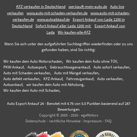
KFZ verkaufen in Deutschland
wer.kauft-mein-auto.de
Auto live
verkaufen
www.auto-mit-schaden-verkaufen.de
www.auto-mit-schaden-
verkaufen.de
www.autoabkauf.de
Export Ankauf von Lada 1200 in
Deutschland
Sofort Ankauf aller Lada 1200 mit
Export Ankauf von
Lada
Wir-kaufen-alle-KFZ
Wenn Sie sich unter den aufgeführten Suchbegriffen wiederfinden oder zu uns
gefunden haben, sind Sie richtig:
Wir kaufen dein Auto Motorschaden,
Wir kaufen dein Auto ohne TÜV,
PKW-Ankauf,
Autoexport,
Gebrauchtwagenankauf,
Auto sofort verkaufen,
Auto mit Schaden verkaufen,
Auto mit Mängel verkaufen,
Auto defekt verkaufen,
KFZ-Ankauf,
Fahrzeugankauf,
Auto verkaufen,
Autoankauf,
wir kaufen dein Auto mit Abholung,
Wir kaufen dein Auto mit Schaden,
Auto Export Ankauf 24
-
Benotet mit
4.76
von 5.0 Punkten basierend auf
287
Bewertungen
Copyright © 2005 - 2026 - egeMotors
Datenschutz
-
rechtliche Hinweise
-
Impressum
-
FAQ