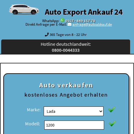
Auto Export Ankauf 24
WhatsApp:
0157 - 849 157 78
Direkt Anfrage per E-Mail:
anfrage@autoabkauf.de
365 Tage von 8 - 22 Uhr
Hotline deutschlandweit:
0800-0044333
Auto verkaufen
kostenloses
Angebot erhalten
Marke:
Modell: