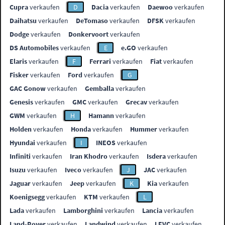
Cupra
verkaufen
D
Dacia
verkaufen
Daewoo
verkaufen
Daihatsu
verkaufen
DeTomaso
verkaufen
DFSK
verkaufen
Dodge
verkaufen
Donkervoort
verkaufen
DS Automobiles
verkaufen
E
e.GO
verkaufen
Elaris
verkaufen
F
Ferrari
verkaufen
Fiat
verkaufen
Fisker
verkaufen
Ford
verkaufen
G
GAC Gonow
verkaufen
Gemballa
verkaufen
Genesis
verkaufen
GMC
verkaufen
Grecav
verkaufen
GWM
verkaufen
H
Hamann
verkaufen
Holden
verkaufen
Honda
verkaufen
Hummer
verkaufen
Hyundai
verkaufen
I
INEOS
verkaufen
Infiniti
verkaufen
Iran Khodro
verkaufen
Isdera
verkaufen
Isuzu
verkaufen
Iveco
verkaufen
J
JAC
verkaufen
Jaguar
verkaufen
Jeep
verkaufen
K
Kia
verkaufen
Koenigsegg
verkaufen
KTM
verkaufen
L
Lada
verkaufen
Lamborghini
verkaufen
Lancia
verkaufen
Land-Rover
verkaufen
Landwind
verkaufen
LEVC
verkaufen