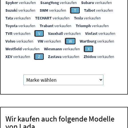
Spyker
verkaufen
SsangYong
verkaufen
Subaru
verkaufen
Suzuki
verkaufen
SWM
verkaufen
T
Talbot
verkaufen
Tata
verkaufen
TECHART
verkaufen
Tesla
verkaufen
Toyota
verkaufen
Trabant
verkaufen
Triumph
verkaufen
TVR
verkaufen
V
Vauxhall
verkaufen
Vinfast
verkaufen
Volvo
verkaufen
VW
verkaufen
W
Wartburg
verkaufen
Westfield
verkaufen
Wiesmann
verkaufen
X
XEV
verkaufen
Z
Zastava
verkaufen
Zhidou
verkaufen
Wir kaufen auch folgende Modelle
von Lada