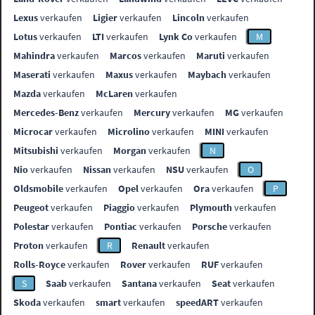
Lexus
verkaufen
Ligier
verkaufen
Lincoln
verkaufen
Lotus
verkaufen
LTI
verkaufen
Lynk Co
verkaufen
M
Mahindra
verkaufen
Marcos
verkaufen
Maruti
verkaufen
Maserati
verkaufen
Maxus
verkaufen
Maybach
verkaufen
Mazda
verkaufen
McLaren
verkaufen
Mercedes-Benz
verkaufen
Mercury
verkaufen
MG
verkaufen
Microcar
verkaufen
Microlino
verkaufen
MINI
verkaufen
Mitsubishi
verkaufen
Morgan
verkaufen
N
Nio
verkaufen
Nissan
verkaufen
NSU
verkaufen
O
Oldsmobile
verkaufen
Opel
verkaufen
Ora
verkaufen
P
Peugeot
verkaufen
Piaggio
verkaufen
Plymouth
verkaufen
Polestar
verkaufen
Pontiac
verkaufen
Porsche
verkaufen
Proton
verkaufen
R
Renault
verkaufen
Rolls-Royce
verkaufen
Rover
verkaufen
RUF
verkaufen
S
Saab
verkaufen
Santana
verkaufen
Seat
verkaufen
Skoda
verkaufen
smart
verkaufen
speedART
verkaufen