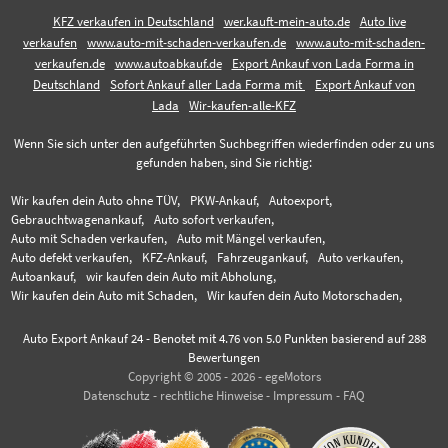
KFZ verkaufen in Deutschland
wer.kauft-mein-auto.de
Auto live
verkaufen
www.auto-mit-schaden-verkaufen.de
www.auto-mit-schaden-
verkaufen.de
www.autoabkauf.de
Export Ankauf von Lada Forma in
Deutschland
Sofort Ankauf aller Lada Forma mit
Export Ankauf von
Lada
Wir-kaufen-alle-KFZ
Wenn Sie sich unter den aufgeführten Suchbegriffen wiederfinden oder zu uns
gefunden haben, sind Sie richtig:
Wir kaufen dein Auto ohne TÜV,
PKW-Ankauf,
Autoexport,
Gebrauchtwagenankauf,
Auto sofort verkaufen,
Auto mit Schaden verkaufen,
Auto mit Mängel verkaufen,
Auto defekt verkaufen,
KFZ-Ankauf,
Fahrzeugankauf,
Auto verkaufen,
Autoankauf,
wir kaufen dein Auto mit Abholung,
Wir kaufen dein Auto mit Schaden,
Wir kaufen dein Auto Motorschaden,
Auto Export Ankauf 24
-
Benotet mit
4.76
von 5.0 Punkten basierend auf
288
Bewertungen
Copyright © 2005 - 2026 - egeMotors
Datenschutz
-
rechtliche Hinweise
-
Impressum
-
FAQ