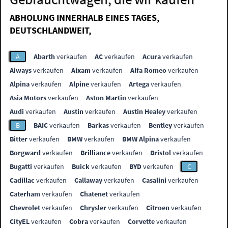
ABHOLUNG INNERHALB EINES TAGES,
DEUTSCHLANDWEIT,
A
Abarth
verkaufen
AC
verkaufen
Acura
verkaufen
Aiways
verkaufen
Aixam
verkaufen
Alfa Romeo
verkaufen
Alpina
verkaufen
Alpine
verkaufen
Artega
verkaufen
Asia Motors
verkaufen
Aston Martin
verkaufen
Audi
verkaufen
Austin
verkaufen
Austin Healey
verkaufen
B
BAIC
verkaufen
Barkas
verkaufen
Bentley
verkaufen
Bitter
verkaufen
BMW
verkaufen
BMW Alpina
verkaufen
Borgward
verkaufen
Brilliance
verkaufen
Bristol
verkaufen
Bugatti
verkaufen
Buick
verkaufen
BYD
verkaufen
C
Cadillac
verkaufen
Callaway
verkaufen
Casalini
verkaufen
Caterham
verkaufen
Chatenet
verkaufen
Chevrolet
verkaufen
Chrysler
verkaufen
Citroen
verkaufen
CityEL
verkaufen
Cobra
verkaufen
Corvette
verkaufen