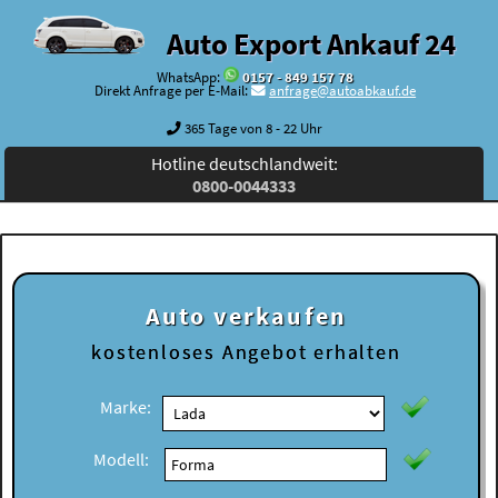
Auto Export Ankauf 24
WhatsApp:
0157 - 849 157 78
Direkt Anfrage per E-Mail:
anfrage@autoabkauf.de
365 Tage von 8 - 22 Uhr
Hotline deutschlandweit:
0800-0044333
Auto verkaufen
kostenloses
Angebot erhalten
Marke:
Modell: