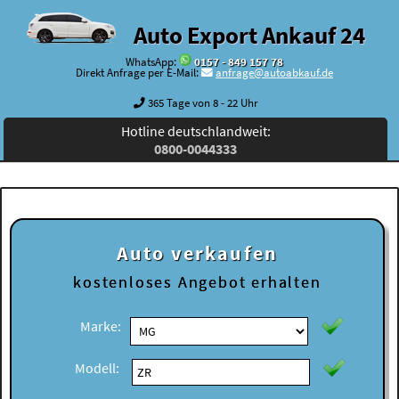
Auto Export Ankauf 24
WhatsApp:
0157 - 849 157 78
Direkt Anfrage per E-Mail:
anfrage@autoabkauf.de
365 Tage von 8 - 22 Uhr
Hotline deutschlandweit:
0800-0044333
Auto verkaufen
kostenloses
Angebot erhalten
Marke:
Modell: