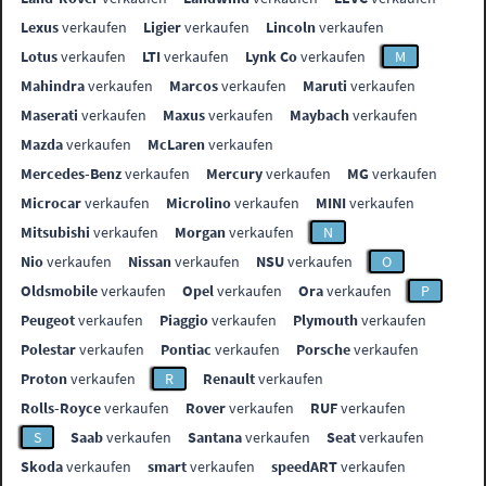
Lexus
verkaufen
Ligier
verkaufen
Lincoln
verkaufen
Lotus
verkaufen
LTI
verkaufen
Lynk Co
verkaufen
M
Mahindra
verkaufen
Marcos
verkaufen
Maruti
verkaufen
Maserati
verkaufen
Maxus
verkaufen
Maybach
verkaufen
Mazda
verkaufen
McLaren
verkaufen
Mercedes-Benz
verkaufen
Mercury
verkaufen
MG
verkaufen
Microcar
verkaufen
Microlino
verkaufen
MINI
verkaufen
Mitsubishi
verkaufen
Morgan
verkaufen
N
Nio
verkaufen
Nissan
verkaufen
NSU
verkaufen
O
Oldsmobile
verkaufen
Opel
verkaufen
Ora
verkaufen
P
Peugeot
verkaufen
Piaggio
verkaufen
Plymouth
verkaufen
Polestar
verkaufen
Pontiac
verkaufen
Porsche
verkaufen
Proton
verkaufen
R
Renault
verkaufen
Rolls-Royce
verkaufen
Rover
verkaufen
RUF
verkaufen
S
Saab
verkaufen
Santana
verkaufen
Seat
verkaufen
Skoda
verkaufen
smart
verkaufen
speedART
verkaufen