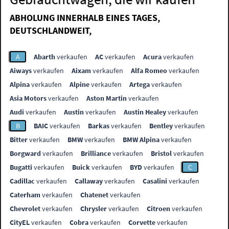
ABHOLUNG INNERHALB EINES TAGES,
DEUTSCHLANDWEIT,
A
Abarth
verkaufen
AC
verkaufen
Acura
verkaufen
Aiways
verkaufen
Aixam
verkaufen
Alfa Romeo
verkaufen
Alpina
verkaufen
Alpine
verkaufen
Artega
verkaufen
Asia Motors
verkaufen
Aston Martin
verkaufen
Audi
verkaufen
Austin
verkaufen
Austin Healey
verkaufen
B
BAIC
verkaufen
Barkas
verkaufen
Bentley
verkaufen
Bitter
verkaufen
BMW
verkaufen
BMW Alpina
verkaufen
Borgward
verkaufen
Brilliance
verkaufen
Bristol
verkaufen
Bugatti
verkaufen
Buick
verkaufen
BYD
verkaufen
C
Cadillac
verkaufen
Callaway
verkaufen
Casalini
verkaufen
Caterham
verkaufen
Chatenet
verkaufen
Chevrolet
verkaufen
Chrysler
verkaufen
Citroen
verkaufen
CityEL
verkaufen
Cobra
verkaufen
Corvette
verkaufen