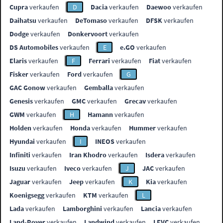
Cupra
verkaufen
D
Dacia
verkaufen
Daewoo
verkaufen
Daihatsu
verkaufen
DeTomaso
verkaufen
DFSK
verkaufen
Dodge
verkaufen
Donkervoort
verkaufen
DS Automobiles
verkaufen
E
e.GO
verkaufen
Elaris
verkaufen
F
Ferrari
verkaufen
Fiat
verkaufen
Fisker
verkaufen
Ford
verkaufen
G
GAC Gonow
verkaufen
Gemballa
verkaufen
Genesis
verkaufen
GMC
verkaufen
Grecav
verkaufen
GWM
verkaufen
H
Hamann
verkaufen
Holden
verkaufen
Honda
verkaufen
Hummer
verkaufen
Hyundai
verkaufen
I
INEOS
verkaufen
Infiniti
verkaufen
Iran Khodro
verkaufen
Isdera
verkaufen
Isuzu
verkaufen
Iveco
verkaufen
J
JAC
verkaufen
Jaguar
verkaufen
Jeep
verkaufen
K
Kia
verkaufen
Koenigsegg
verkaufen
KTM
verkaufen
L
Lada
verkaufen
Lamborghini
verkaufen
Lancia
verkaufen
Land-Rover
verkaufen
Landwind
verkaufen
LEVC
verkaufen