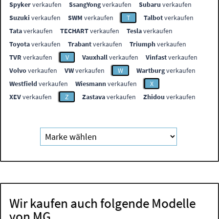
Spyker
verkaufen
SsangYong
verkaufen
Subaru
verkaufen
Suzuki
verkaufen
SWM
verkaufen
T
Talbot
verkaufen
Tata
verkaufen
TECHART
verkaufen
Tesla
verkaufen
Toyota
verkaufen
Trabant
verkaufen
Triumph
verkaufen
TVR
verkaufen
V
Vauxhall
verkaufen
Vinfast
verkaufen
Volvo
verkaufen
VW
verkaufen
W
Wartburg
verkaufen
Westfield
verkaufen
Wiesmann
verkaufen
X
XEV
verkaufen
Z
Zastava
verkaufen
Zhidou
verkaufen
Wir kaufen auch folgende Modelle
von MG