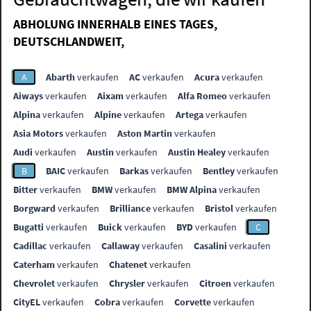
ABHOLUNG INNERHALB EINES TAGES,
DEUTSCHLANDWEIT,
A
Abarth
verkaufen
AC
verkaufen
Acura
verkaufen
Aiways
verkaufen
Aixam
verkaufen
Alfa Romeo
verkaufen
Alpina
verkaufen
Alpine
verkaufen
Artega
verkaufen
Asia Motors
verkaufen
Aston Martin
verkaufen
Audi
verkaufen
Austin
verkaufen
Austin Healey
verkaufen
B
BAIC
verkaufen
Barkas
verkaufen
Bentley
verkaufen
Bitter
verkaufen
BMW
verkaufen
BMW Alpina
verkaufen
Borgward
verkaufen
Brilliance
verkaufen
Bristol
verkaufen
Bugatti
verkaufen
Buick
verkaufen
BYD
verkaufen
C
Cadillac
verkaufen
Callaway
verkaufen
Casalini
verkaufen
Caterham
verkaufen
Chatenet
verkaufen
Chevrolet
verkaufen
Chrysler
verkaufen
Citroen
verkaufen
CityEL
verkaufen
Cobra
verkaufen
Corvette
verkaufen