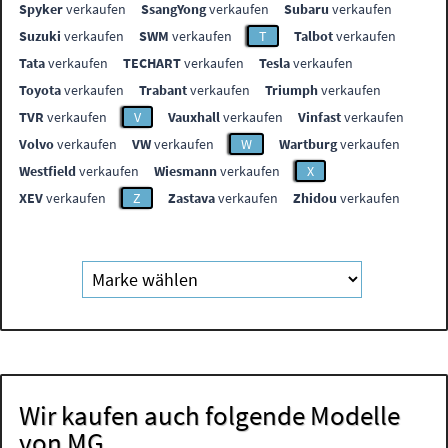
Spyker
verkaufen
SsangYong
verkaufen
Subaru
verkaufen
Suzuki
verkaufen
SWM
verkaufen
T
Talbot
verkaufen
Tata
verkaufen
TECHART
verkaufen
Tesla
verkaufen
Toyota
verkaufen
Trabant
verkaufen
Triumph
verkaufen
TVR
verkaufen
V
Vauxhall
verkaufen
Vinfast
verkaufen
Volvo
verkaufen
VW
verkaufen
W
Wartburg
verkaufen
Westfield
verkaufen
Wiesmann
verkaufen
X
XEV
verkaufen
Z
Zastava
verkaufen
Zhidou
verkaufen
Wir kaufen auch folgende Modelle
von MG