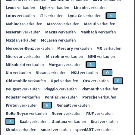
Lexus
verkaufen
Ligier
verkaufen
Lincoln
verkaufen
Lotus
verkaufen
LTI
verkaufen
Lynk Co
verkaufen
M
Mahindra
verkaufen
Marcos
verkaufen
Maruti
verkaufen
Maserati
verkaufen
Maxus
verkaufen
Maybach
verkaufen
Mazda
verkaufen
McLaren
verkaufen
Mercedes-Benz
verkaufen
Mercury
verkaufen
MG
verkaufen
Microcar
verkaufen
Microlino
verkaufen
MINI
verkaufen
Mitsubishi
verkaufen
Morgan
verkaufen
N
Nio
verkaufen
Nissan
verkaufen
NSU
verkaufen
O
Oldsmobile
verkaufen
Opel
verkaufen
Ora
verkaufen
P
Peugeot
verkaufen
Piaggio
verkaufen
Plymouth
verkaufen
Polestar
verkaufen
Pontiac
verkaufen
Porsche
verkaufen
Proton
verkaufen
R
Renault
verkaufen
Rolls-Royce
verkaufen
Rover
verkaufen
RUF
verkaufen
S
Saab
verkaufen
Santana
verkaufen
Seat
verkaufen
Skoda
verkaufen
smart
verkaufen
speedART
verkaufen