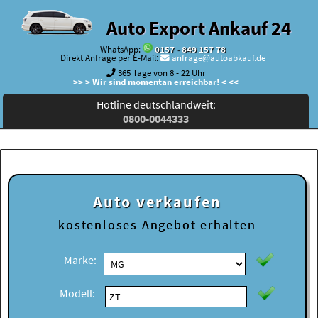
Auto Export Ankauf 24
WhatsApp:
0157 - 849 157 78
Direkt Anfrage per E-Mail:
anfrage@autoabkauf.de
365 Tage von 8 - 22 Uhr
>> > Wir sind momentan erreichbar! < <<
Hotline deutschlandweit:
0800-0044333
Auto verkaufen
kostenloses
Angebot erhalten
Marke:
Modell: