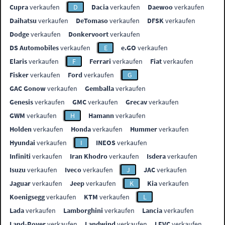
Cupra
verkaufen
D
Dacia
verkaufen
Daewoo
verkaufen
Daihatsu
verkaufen
DeTomaso
verkaufen
DFSK
verkaufen
Dodge
verkaufen
Donkervoort
verkaufen
DS Automobiles
verkaufen
E
e.GO
verkaufen
Elaris
verkaufen
F
Ferrari
verkaufen
Fiat
verkaufen
Fisker
verkaufen
Ford
verkaufen
G
GAC Gonow
verkaufen
Gemballa
verkaufen
Genesis
verkaufen
GMC
verkaufen
Grecav
verkaufen
GWM
verkaufen
H
Hamann
verkaufen
Holden
verkaufen
Honda
verkaufen
Hummer
verkaufen
Hyundai
verkaufen
I
INEOS
verkaufen
Infiniti
verkaufen
Iran Khodro
verkaufen
Isdera
verkaufen
Isuzu
verkaufen
Iveco
verkaufen
J
JAC
verkaufen
Jaguar
verkaufen
Jeep
verkaufen
K
Kia
verkaufen
Koenigsegg
verkaufen
KTM
verkaufen
L
Lada
verkaufen
Lamborghini
verkaufen
Lancia
verkaufen
Land-Rover
verkaufen
Landwind
verkaufen
LEVC
verkaufen