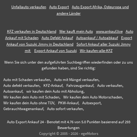
Unfallauto verkaufen
Auto Export
Auto Export Afrika, Osteuropa und
andere Länder
KFZ verkaufen in Deutschland
Wer kauft mein Auto
www.ankauf.live
Auto
Ankauf mit Schaden
Auto Defekt Ankauf
Autoankauf / Autoabkauf
Export
Ankauf von Suzuki Jimny in Deutschland
Sofort Ankauf aller Suzuki Jimny
mit
Export Ankauf von Suzuki
Wir-kaufen-alle-KFZ
Wenn Sie sich unter den aufgeführten Suchbegriffen wiederfinden oder zu uns
gefunden haben, sind Sie richtig:
Auto mit Schaden verkaufen,
Auto mit Mängel verkaufen,
Auto defekt verkaufen,
KFZ-Ankauf,
Fahrzeugankauf,
Auto verkaufen,
Autoankauf,
wir kaufen dein Auto mit Abholung,
Wir kaufen dein Auto mit Schaden,
Wir kaufen dein Auto Motorschaden,
Wir kaufen dein Auto ohne TÜV,
PKW-Ankauf,
Autoexport,
Gebrauchtwagenankauf,
Auto sofort verkaufen,
Auto Export Ankauf 24
-
Benotet mit
4.76
von 5.0 Punkten basierend auf
293
Bewertungen
Copyright © 2005 - 2026 - egeMotors