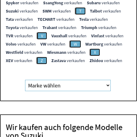
Spyker
verkaufen
SsangYong
verkaufen
Subaru
verkaufen
Suzuki
verkaufen
SWM
verkaufen
T
Talbot
verkaufen
Tata
verkaufen
TECHART
verkaufen
Tesla
verkaufen
Toyota
verkaufen
Trabant
verkaufen
Triumph
verkaufen
TVR
verkaufen
V
Vauxhall
verkaufen
Vinfast
verkaufen
Volvo
verkaufen
VW
verkaufen
W
Wartburg
verkaufen
Westfield
verkaufen
Wiesmann
verkaufen
X
XEV
verkaufen
Z
Zastava
verkaufen
Zhidou
verkaufen
Wir kaufen auch folgende Modelle
von Suzuki