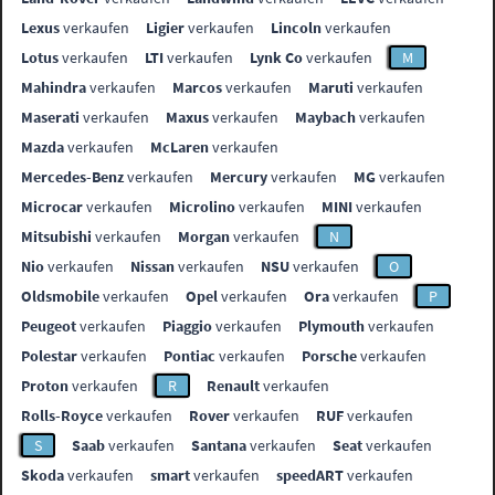
Lexus
verkaufen
Ligier
verkaufen
Lincoln
verkaufen
Lotus
verkaufen
LTI
verkaufen
Lynk Co
verkaufen
M
Mahindra
verkaufen
Marcos
verkaufen
Maruti
verkaufen
Maserati
verkaufen
Maxus
verkaufen
Maybach
verkaufen
Mazda
verkaufen
McLaren
verkaufen
Mercedes-Benz
verkaufen
Mercury
verkaufen
MG
verkaufen
Microcar
verkaufen
Microlino
verkaufen
MINI
verkaufen
Mitsubishi
verkaufen
Morgan
verkaufen
N
Nio
verkaufen
Nissan
verkaufen
NSU
verkaufen
O
Oldsmobile
verkaufen
Opel
verkaufen
Ora
verkaufen
P
Peugeot
verkaufen
Piaggio
verkaufen
Plymouth
verkaufen
Polestar
verkaufen
Pontiac
verkaufen
Porsche
verkaufen
Proton
verkaufen
R
Renault
verkaufen
Rolls-Royce
verkaufen
Rover
verkaufen
RUF
verkaufen
S
Saab
verkaufen
Santana
verkaufen
Seat
verkaufen
Skoda
verkaufen
smart
verkaufen
speedART
verkaufen