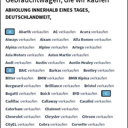
ABHOLUNG INNERHALB EINES TAGES,
DEUTSCHLANDWEIT,
A
Abarth
verkaufen
AC
verkaufen
Acura
verkaufen
Aiways
verkaufen
Aixam
verkaufen
Alfa Romeo
verkaufen
Alpina
verkaufen
Alpine
verkaufen
Artega
verkaufen
Asia Motors
verkaufen
Aston Martin
verkaufen
Audi
verkaufen
Austin
verkaufen
Austin Healey
verkaufen
B
BAIC
verkaufen
Barkas
verkaufen
Bentley
verkaufen
Bitter
verkaufen
BMW
verkaufen
BMW Alpina
verkaufen
Borgward
verkaufen
Brilliance
verkaufen
Bristol
verkaufen
Bugatti
verkaufen
Buick
verkaufen
BYD
verkaufen
C
Cadillac
verkaufen
Callaway
verkaufen
Casalini
verkaufen
Caterham
verkaufen
Chatenet
verkaufen
Chevrolet
verkaufen
Chrysler
verkaufen
Citroen
verkaufen
CityEL
verkaufen
Cobra
verkaufen
Corvette
verkaufen