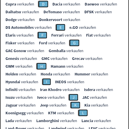
Cupra
verkaufen
D
Dacia
verkaufen
Daewoo
verkaufen
Daihatsu
verkaufen
DeTomaso
verkaufen
DFSK
verkaufen
Dodge
verkaufen
Donkervoort
verkaufen
DS Automobiles
verkaufen
E
e.GO
verkaufen
Elaris
verkaufen
F
Ferrari
verkaufen
Fiat
verkaufen
Fisker
verkaufen
Ford
verkaufen
G
GAC Gonow
verkaufen
Gemballa
verkaufen
Genesis
verkaufen
GMC
verkaufen
Grecav
verkaufen
GWM
verkaufen
H
Hamann
verkaufen
Holden
verkaufen
Honda
verkaufen
Hummer
verkaufen
Hyundai
verkaufen
I
INEOS
verkaufen
Infiniti
verkaufen
Iran Khodro
verkaufen
Isdera
verkaufen
Isuzu
verkaufen
Iveco
verkaufen
J
JAC
verkaufen
Jaguar
verkaufen
Jeep
verkaufen
K
Kia
verkaufen
Koenigsegg
verkaufen
KTM
verkaufen
L
Lada
verkaufen
Lamborghini
verkaufen
Lancia
verkaufen
Land-Rover
verkaufen
Landwind
verkaufen
LEVC
verkaufen