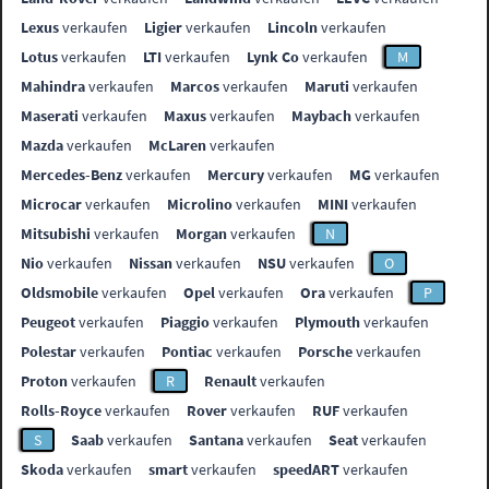
Lexus
verkaufen
Ligier
verkaufen
Lincoln
verkaufen
Lotus
verkaufen
LTI
verkaufen
Lynk Co
verkaufen
M
Mahindra
verkaufen
Marcos
verkaufen
Maruti
verkaufen
Maserati
verkaufen
Maxus
verkaufen
Maybach
verkaufen
Mazda
verkaufen
McLaren
verkaufen
Mercedes-Benz
verkaufen
Mercury
verkaufen
MG
verkaufen
Microcar
verkaufen
Microlino
verkaufen
MINI
verkaufen
Mitsubishi
verkaufen
Morgan
verkaufen
N
Nio
verkaufen
Nissan
verkaufen
NSU
verkaufen
O
Oldsmobile
verkaufen
Opel
verkaufen
Ora
verkaufen
P
Peugeot
verkaufen
Piaggio
verkaufen
Plymouth
verkaufen
Polestar
verkaufen
Pontiac
verkaufen
Porsche
verkaufen
Proton
verkaufen
R
Renault
verkaufen
Rolls-Royce
verkaufen
Rover
verkaufen
RUF
verkaufen
S
Saab
verkaufen
Santana
verkaufen
Seat
verkaufen
Skoda
verkaufen
smart
verkaufen
speedART
verkaufen