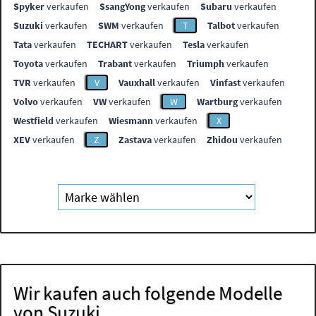
Spyker
verkaufen
SsangYong
verkaufen
Subaru
verkaufen
Suzuki
verkaufen
SWM
verkaufen
T
Talbot
verkaufen
Tata
verkaufen
TECHART
verkaufen
Tesla
verkaufen
Toyota
verkaufen
Trabant
verkaufen
Triumph
verkaufen
TVR
verkaufen
V
Vauxhall
verkaufen
Vinfast
verkaufen
Volvo
verkaufen
VW
verkaufen
W
Wartburg
verkaufen
Westfield
verkaufen
Wiesmann
verkaufen
X
XEV
verkaufen
Z
Zastava
verkaufen
Zhidou
verkaufen
Wir kaufen auch folgende Modelle
von Suzuki