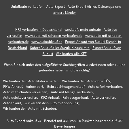
Unfallauto verkaufen
Auto Export
Auto Export Afrika, Osteuropa und
andere Länder
KFZ verkaufen in Deutschland
wer.kauft-mein-auto.de
Auto live
verkaufen
www.auto-mit-schaden-verkaufen.de
www.auto-mit-schaden-
verkaufen.de
www.autoabkauf.de
Export Ankauf von Suzuki Kizashi in
Deutschland
Sofort Ankauf aller Suzuki Kizashi mit
Export Ankauf von
Suzuki
Wir-kaufen-alle-KFZ
Wenn Sie sich unter den aufgeführten Suchbegriffen wiederfinden oder zu uns
gefunden haben, sind Sie richtig:
Wir kaufen dein Auto Motorschaden,
Wir kaufen dein Auto ohne TÜV,
PKW-Ankauf,
Autoexport,
Gebrauchtwagenankauf,
Auto sofort verkaufen,
Auto mit Schaden verkaufen,
Auto mit Mängel verkaufen,
Auto defekt verkaufen,
KFZ-Ankauf,
Fahrzeugankauf,
Auto verkaufen,
Autoankauf,
wir kaufen dein Auto mit Abholung,
Wir kaufen dein Auto mit Schaden,
Auto Export Ankauf 24
-
Benotet mit
4.76
von 5.0 Punkten basierend auf
287
Bewertungen