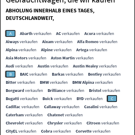
ABHOLUNG INNERHALB EINES TAGES,
DEUTSCHLANDWEIT,
A
Abarth
verkaufen
AC
verkaufen
Acura
verkaufen
Aiways
verkaufen
Aixam
verkaufen
Alfa Romeo
verkaufen
Alpina
verkaufen
Alpine
verkaufen
Artega
verkaufen
Asia Motors
verkaufen
Aston Martin
verkaufen
Audi
verkaufen
Austin
verkaufen
Austin Healey
verkaufen
B
BAIC
verkaufen
Barkas
verkaufen
Bentley
verkaufen
Bitter
verkaufen
BMW
verkaufen
BMW Alpina
verkaufen
Borgward
verkaufen
Brilliance
verkaufen
Bristol
verkaufen
Bugatti
verkaufen
Buick
verkaufen
BYD
verkaufen
C
Cadillac
verkaufen
Callaway
verkaufen
Casalini
verkaufen
Caterham
verkaufen
Chatenet
verkaufen
Chevrolet
verkaufen
Chrysler
verkaufen
Citroen
verkaufen
CityEL
verkaufen
Cobra
verkaufen
Corvette
verkaufen