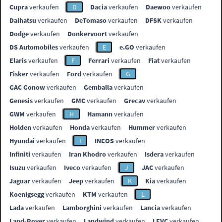
Cupra
verkaufen
D
Dacia
verkaufen
Daewoo
verkaufen
Daihatsu
verkaufen
DeTomaso
verkaufen
DFSK
verkaufen
Dodge
verkaufen
Donkervoort
verkaufen
DS Automobiles
verkaufen
E
e.GO
verkaufen
Elaris
verkaufen
F
Ferrari
verkaufen
Fiat
verkaufen
Fisker
verkaufen
Ford
verkaufen
G
GAC Gonow
verkaufen
Gemballa
verkaufen
Genesis
verkaufen
GMC
verkaufen
Grecav
verkaufen
GWM
verkaufen
H
Hamann
verkaufen
Holden
verkaufen
Honda
verkaufen
Hummer
verkaufen
Hyundai
verkaufen
I
INEOS
verkaufen
Infiniti
verkaufen
Iran Khodro
verkaufen
Isdera
verkaufen
Isuzu
verkaufen
Iveco
verkaufen
J
JAC
verkaufen
Jaguar
verkaufen
Jeep
verkaufen
K
Kia
verkaufen
Koenigsegg
verkaufen
KTM
verkaufen
L
Lada
verkaufen
Lamborghini
verkaufen
Lancia
verkaufen
Land-Rover
verkaufen
Landwind
verkaufen
LEVC
verkaufen