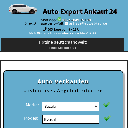
Auto Export Ankauf 24
WhatsApp:
0157 - 849 157 78
Direkt Anfrage per E-Mail:
anfrage@autoabkauf.de
365 Tage von 8 - 22 Uhr
>> > Wir sind momentan erreichbar! < <<
Hotline deutschlandweit:
0800-0044333
Auto verkaufen
kostenloses
Angebot erhalten
Marke:
Modell: