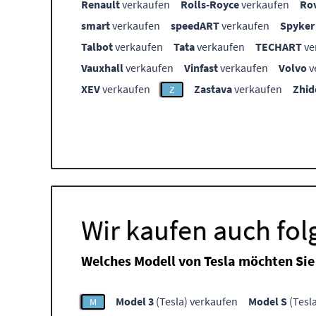
Renault
verkaufen
Rolls-Royce
verkaufen
Ro
smart
verkaufen
speedART
verkaufen
Spyker
Talbot
verkaufen
Tata
verkaufen
TECHART
ve
Vauxhall
verkaufen
Vinfast
verkaufen
Volvo
v
XEV
verkaufen
Zastava
verkaufen
Zhid
Z
Wir kaufen auch fol
Welches Modell von Tesla möchten Sie
Model 3
(Tesla) verkaufen
Model S
(Tesl
M