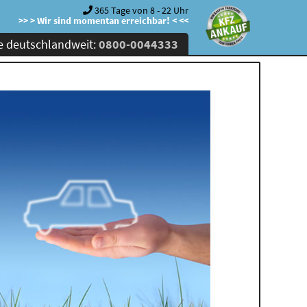
365 Tage von 8 - 22 Uhr
>> > Wir sind momentan erreichbar! < <<
e deutschlandweit:
0800-0044333