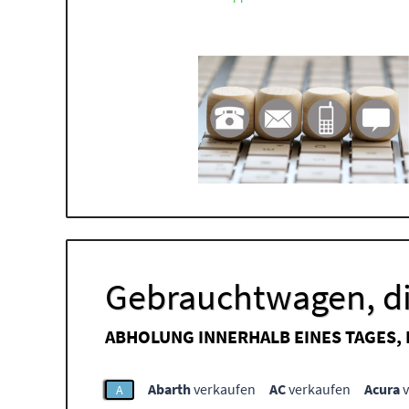
Gebrauchtwagen, di
ABHOLUNG INNERHALB EINES TAGES,
Abarth
verkaufen
AC
verkaufen
Acura
v
A