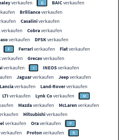
ealey
verkaufen
BAIC
verkaufen
B
rkaufen
Brilliance
verkaufen
rkaufen
Casalini
verkaufen
L
verkaufen
Cobra
verkaufen
aso
verkaufen
DFSK
verkaufen
Ferrari
verkaufen
Fiat
verkaufen
F
C
verkaufen
Grecav
verkaufen
i
verkaufen
INEOS
verkaufen
I
aufen
Jaguar
verkaufen
Jeep
verkaufen
Lancia
verkaufen
Land-Rover
verkaufen
LTI
verkaufen
Lynk Co
verkaufen
M
kaufen
Mazda
verkaufen
McLaren
verkaufen
erkaufen
Mitsubishi
verkaufen
el
verkaufen
Ora
verkaufen
P
verkaufen
Proton
verkaufen
R