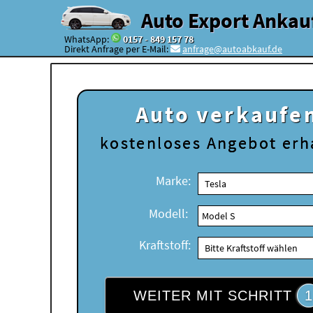
Auto Export Ankau
WhatsApp:
0157 - 849 157 78
Direkt Anfrage per E-Mail:
anfrage@autoabkauf.de
Auto verkaufe
kostenloses
Angebot erh
Marke:
Modell:
Kraftstoff:
WEITER MIT SCHRITT
1