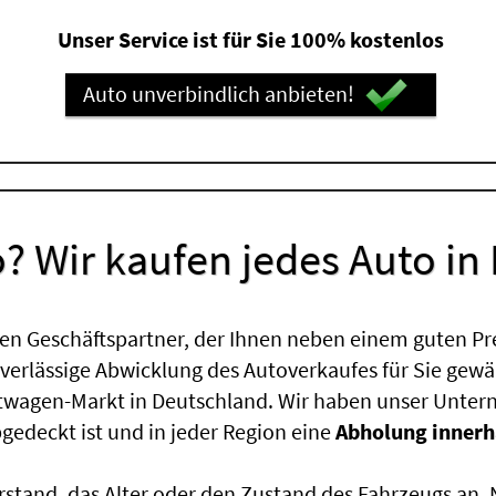
Unser Service ist für Sie 100% kostenlos
Auto unverbindlich anbieten!
? Wir kaufen jedes Auto in
en Geschäftspartner, der Ihnen neben einem guten Pr
uverlässige Abwicklung des Autoverkaufes für Sie gewäh
htwagen-Markt in Deutschland. Wir haben unser Untern
edeckt ist und in jeder Region eine
Abholung innerh
rstand, das Alter oder den Zustand des Fahrzeugs an