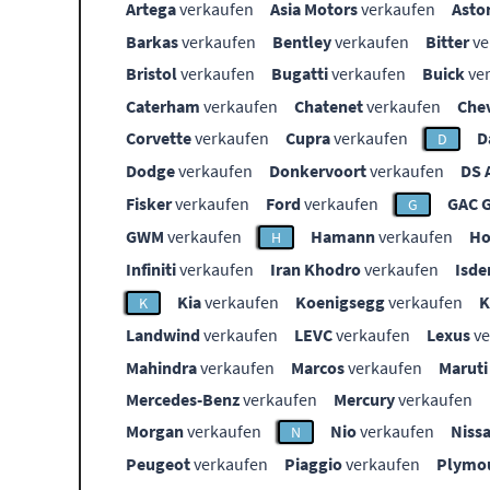
Artega
verkaufen
Asia Motors
verkaufen
Asto
Barkas
verkaufen
Bentley
verkaufen
Bitter
ve
Bristol
verkaufen
Bugatti
verkaufen
Buick
ve
Caterham
verkaufen
Chatenet
verkaufen
Che
Corvette
verkaufen
Cupra
verkaufen
D
D
Dodge
verkaufen
Donkervoort
verkaufen
DS 
Fisker
verkaufen
Ford
verkaufen
GAC 
G
GWM
verkaufen
Hamann
verkaufen
Ho
H
Infiniti
verkaufen
Iran Khodro
verkaufen
Isde
Kia
verkaufen
Koenigsegg
verkaufen
K
Landwind
verkaufen
LEVC
verkaufen
Lexus
ve
Mahindra
verkaufen
Marcos
verkaufen
Maruti
Mercedes-Benz
verkaufen
Mercury
verkaufen
Morgan
verkaufen
Nio
verkaufen
Niss
N
Peugeot
verkaufen
Piaggio
verkaufen
Plymo