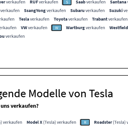
ver
verkaufen
RUF
verkaufen
Saab
verkaufen
Santana
S
verkaufen
SsangYong
verkaufen
Subaru
verkaufen
Suzuki
ve
rkaufen
Tesla
verkaufen
Toyota
verkaufen
Trabant
verkaufen
erkaufen
VW
verkaufen
Wartburg
verkaufen
Westfield
W
ou
verkaufen
gende Modelle von Tesla
 uns verkaufen?
a) verkaufen
Model X
(Tesla) verkaufen
Roadster
(Tesla) 
R