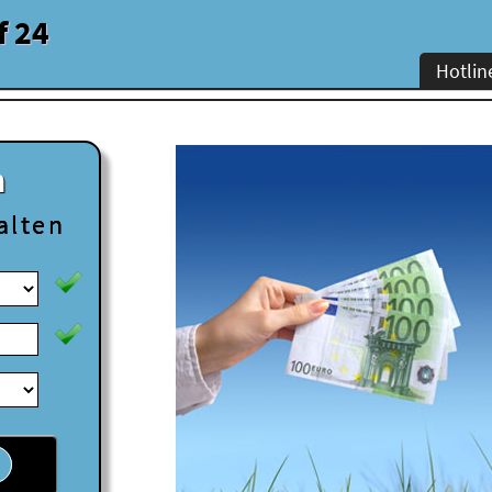
f 24
Hotlin
n
alten