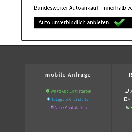
Bundesweiter Autoankauf - innerhalb vo
Auto unverbindlich anbieten!
mobile Anfrage
R
WhatsApp Chat starten
Telegram Chat starten
An
Viber Chat starten
Wi