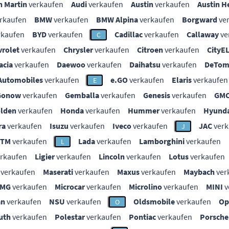
n Martin
verkaufen
Audi
verkaufen
Austin
verkaufen
Austin H
rkaufen
BMW
verkaufen
BMW Alpina
verkaufen
Borgward
ve
rkaufen
BYD
verkaufen
Cadillac
verkaufen
Callaway
ve
C
vrolet
verkaufen
Chrysler
verkaufen
Citroen
verkaufen
CityE
acia
verkaufen
Daewoo
verkaufen
Daihatsu
verkaufen
DeTom
Automobiles
verkaufen
e.GO
verkaufen
Elaris
verkaufen
E
Gonow
verkaufen
Gemballa
verkaufen
Genesis
verkaufen
GM
lden
verkaufen
Honda
verkaufen
Hummer
verkaufen
Hyunda
ra
verkaufen
Isuzu
verkaufen
Iveco
verkaufen
JAC
verk
J
KTM
verkaufen
Lada
verkaufen
Lamborghini
verkaufen
L
rkaufen
Ligier
verkaufen
Lincoln
verkaufen
Lotus
verkaufen
verkaufen
Maserati
verkaufen
Maxus
verkaufen
Maybach
ver
MG
verkaufen
Microcar
verkaufen
Microlino
verkaufen
MINI
v
an
verkaufen
NSU
verkaufen
Oldsmobile
verkaufen
Op
O
uth
verkaufen
Polestar
verkaufen
Pontiac
verkaufen
Porsche