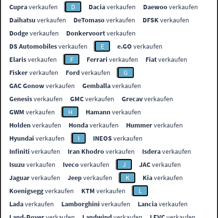
Cupra
verkaufen
D
Dacia
verkaufen
Daewoo
verkaufen
Daihatsu
verkaufen
DeTomaso
verkaufen
DFSK
verkaufen
Dodge
verkaufen
Donkervoort
verkaufen
DS Automobiles
verkaufen
E
e.GO
verkaufen
Elaris
verkaufen
F
Ferrari
verkaufen
Fiat
verkaufen
Fisker
verkaufen
Ford
verkaufen
G
GAC Gonow
verkaufen
Gemballa
verkaufen
Genesis
verkaufen
GMC
verkaufen
Grecav
verkaufen
GWM
verkaufen
H
Hamann
verkaufen
Holden
verkaufen
Honda
verkaufen
Hummer
verkaufen
Hyundai
verkaufen
I
INEOS
verkaufen
Infiniti
verkaufen
Iran Khodro
verkaufen
Isdera
verkaufen
Isuzu
verkaufen
Iveco
verkaufen
J
JAC
verkaufen
Jaguar
verkaufen
Jeep
verkaufen
K
Kia
verkaufen
Koenigsegg
verkaufen
KTM
verkaufen
L
Lada
verkaufen
Lamborghini
verkaufen
Lancia
verkaufen
Land-Rover
verkaufen
Landwind
verkaufen
LEVC
verkaufen