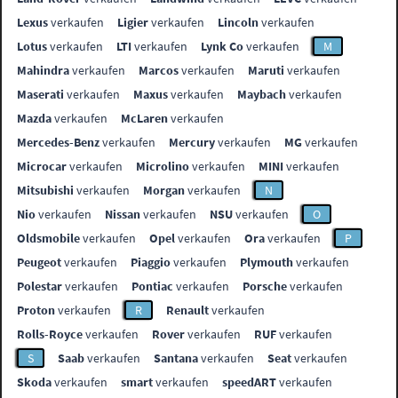
Lexus
verkaufen
Ligier
verkaufen
Lincoln
verkaufen
Lotus
verkaufen
LTI
verkaufen
Lynk Co
verkaufen
M
Mahindra
verkaufen
Marcos
verkaufen
Maruti
verkaufen
Maserati
verkaufen
Maxus
verkaufen
Maybach
verkaufen
Mazda
verkaufen
McLaren
verkaufen
Mercedes-Benz
verkaufen
Mercury
verkaufen
MG
verkaufen
Microcar
verkaufen
Microlino
verkaufen
MINI
verkaufen
Mitsubishi
verkaufen
Morgan
verkaufen
N
Nio
verkaufen
Nissan
verkaufen
NSU
verkaufen
O
Oldsmobile
verkaufen
Opel
verkaufen
Ora
verkaufen
P
Peugeot
verkaufen
Piaggio
verkaufen
Plymouth
verkaufen
Polestar
verkaufen
Pontiac
verkaufen
Porsche
verkaufen
Proton
verkaufen
R
Renault
verkaufen
Rolls-Royce
verkaufen
Rover
verkaufen
RUF
verkaufen
S
Saab
verkaufen
Santana
verkaufen
Seat
verkaufen
Skoda
verkaufen
smart
verkaufen
speedART
verkaufen