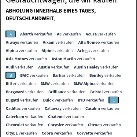
ABHOLUNG INNERHALB EINES TAGES,
DEUTSCHLANDWEIT,
A
Abarth
verkaufen
AC
verkaufen
Acura
verkaufen
Aiways
verkaufen
Aixam
verkaufen
Alfa Romeo
verkaufen
Alpina
verkaufen
Alpine
verkaufen
Artega
verkaufen
Asia Motors
verkaufen
Aston Martin
verkaufen
Audi
verkaufen
Austin
verkaufen
Austin Healey
verkaufen
B
BAIC
verkaufen
Barkas
verkaufen
Bentley
verkaufen
Bitter
verkaufen
BMW
verkaufen
BMW Alpina
verkaufen
Borgward
verkaufen
Brilliance
verkaufen
Bristol
verkaufen
Bugatti
verkaufen
Buick
verkaufen
BYD
verkaufen
C
Cadillac
verkaufen
Callaway
verkaufen
Casalini
verkaufen
Caterham
verkaufen
Chatenet
verkaufen
Chevrolet
verkaufen
Chrysler
verkaufen
Citroen
verkaufen
CityEL
verkaufen
Cobra
verkaufen
Corvette
verkaufen