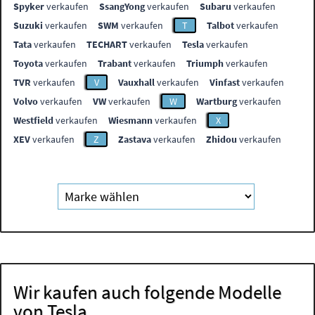
Spyker
verkaufen
SsangYong
verkaufen
Subaru
verkaufen
Suzuki
verkaufen
SWM
verkaufen
T
Talbot
verkaufen
Tata
verkaufen
TECHART
verkaufen
Tesla
verkaufen
Toyota
verkaufen
Trabant
verkaufen
Triumph
verkaufen
TVR
verkaufen
V
Vauxhall
verkaufen
Vinfast
verkaufen
Volvo
verkaufen
VW
verkaufen
W
Wartburg
verkaufen
Westfield
verkaufen
Wiesmann
verkaufen
X
XEV
verkaufen
Z
Zastava
verkaufen
Zhidou
verkaufen
Wir kaufen auch folgende Modelle
von Tesla