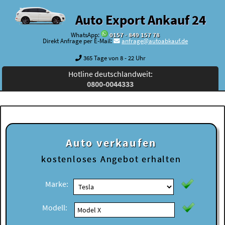
Auto Export Ankauf 24
WhatsApp:
0157 - 849 157 78
Direkt Anfrage per E-Mail:
anfrage@autoabkauf.de
365 Tage von 8 - 22 Uhr
Hotline deutschlandweit:
0800-0044333
Auto verkaufen
kostenloses
Angebot erhalten
Marke:
Modell: