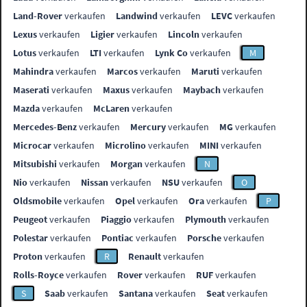
Land-Rover
verkaufen
Landwind
verkaufen
LEVC
verkaufen
Lexus
verkaufen
Ligier
verkaufen
Lincoln
verkaufen
Lotus
verkaufen
LTI
verkaufen
Lynk Co
verkaufen
M
Mahindra
verkaufen
Marcos
verkaufen
Maruti
verkaufen
Maserati
verkaufen
Maxus
verkaufen
Maybach
verkaufen
Mazda
verkaufen
McLaren
verkaufen
Mercedes-Benz
verkaufen
Mercury
verkaufen
MG
verkaufen
Microcar
verkaufen
Microlino
verkaufen
MINI
verkaufen
Mitsubishi
verkaufen
Morgan
verkaufen
N
Nio
verkaufen
Nissan
verkaufen
NSU
verkaufen
O
Oldsmobile
verkaufen
Opel
verkaufen
Ora
verkaufen
P
Peugeot
verkaufen
Piaggio
verkaufen
Plymouth
verkaufen
Polestar
verkaufen
Pontiac
verkaufen
Porsche
verkaufen
Proton
verkaufen
R
Renault
verkaufen
Rolls-Royce
verkaufen
Rover
verkaufen
RUF
verkaufen
S
Saab
verkaufen
Santana
verkaufen
Seat
verkaufen