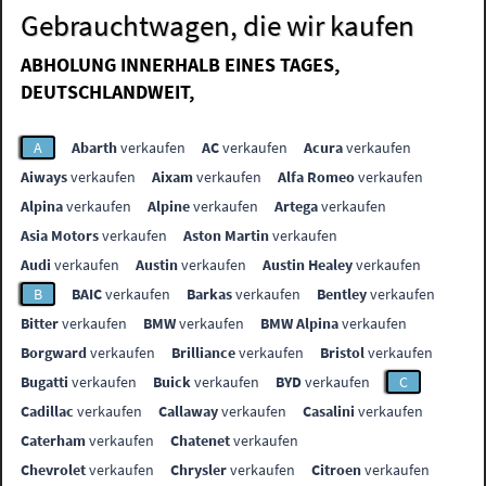
Gebrauchtwagen, die wir kaufen
ABHOLUNG INNERHALB EINES TAGES,
DEUTSCHLANDWEIT,
A
Abarth
verkaufen
AC
verkaufen
Acura
verkaufen
Aiways
verkaufen
Aixam
verkaufen
Alfa Romeo
verkaufen
Alpina
verkaufen
Alpine
verkaufen
Artega
verkaufen
Asia Motors
verkaufen
Aston Martin
verkaufen
Audi
verkaufen
Austin
verkaufen
Austin Healey
verkaufen
B
BAIC
verkaufen
Barkas
verkaufen
Bentley
verkaufen
Bitter
verkaufen
BMW
verkaufen
BMW Alpina
verkaufen
Borgward
verkaufen
Brilliance
verkaufen
Bristol
verkaufen
Bugatti
verkaufen
Buick
verkaufen
BYD
verkaufen
C
Cadillac
verkaufen
Callaway
verkaufen
Casalini
verkaufen
Caterham
verkaufen
Chatenet
verkaufen
Chevrolet
verkaufen
Chrysler
verkaufen
Citroen
verkaufen