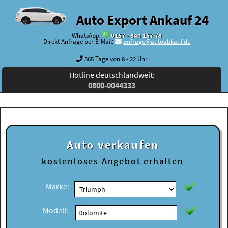
Auto Export Ankauf 24
WhatsApp:
0157 - 849 157 78
Direkt Anfrage per E-Mail:
anfrage@autoabkauf.de
365 Tage von 8 - 22 Uhr
Hotline deutschlandweit:
0800-0044333
Auto verkaufen
kostenloses
Angebot erhalten
Marke:
Modell: