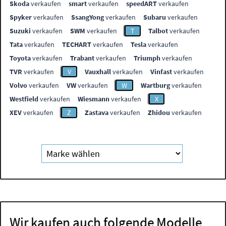
Skoda
verkaufen
smart
verkaufen
speedART
verkaufen
Spyker
verkaufen
SsangYong
verkaufen
Subaru
verkaufen
Suzuki
verkaufen
SWM
verkaufen
T
Talbot
verkaufen
Tata
verkaufen
TECHART
verkaufen
Tesla
verkaufen
Toyota
verkaufen
Trabant
verkaufen
Triumph
verkaufen
TVR
verkaufen
V
Vauxhall
verkaufen
Vinfast
verkaufen
Volvo
verkaufen
VW
verkaufen
W
Wartburg
verkaufen
Westfield
verkaufen
Wiesmann
verkaufen
X
XEV
verkaufen
Z
Zastava
verkaufen
Zhidou
verkaufen
Wir kaufen auch folgende Modelle