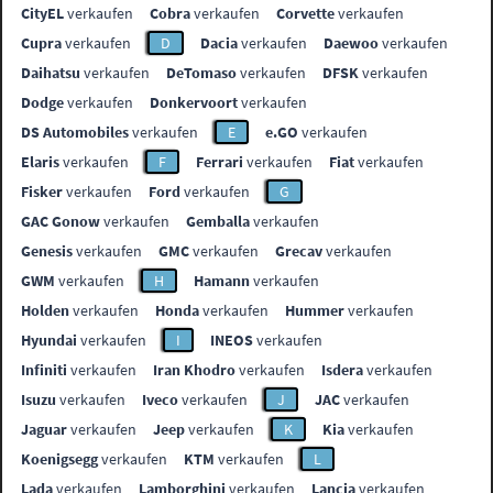
CityEL
verkaufen
Cobra
verkaufen
Corvette
verkaufen
Cupra
verkaufen
D
Dacia
verkaufen
Daewoo
verkaufen
Daihatsu
verkaufen
DeTomaso
verkaufen
DFSK
verkaufen
Dodge
verkaufen
Donkervoort
verkaufen
DS Automobiles
verkaufen
E
e.GO
verkaufen
Elaris
verkaufen
F
Ferrari
verkaufen
Fiat
verkaufen
Fisker
verkaufen
Ford
verkaufen
G
GAC Gonow
verkaufen
Gemballa
verkaufen
Genesis
verkaufen
GMC
verkaufen
Grecav
verkaufen
GWM
verkaufen
H
Hamann
verkaufen
Holden
verkaufen
Honda
verkaufen
Hummer
verkaufen
Hyundai
verkaufen
I
INEOS
verkaufen
Infiniti
verkaufen
Iran Khodro
verkaufen
Isdera
verkaufen
Isuzu
verkaufen
Iveco
verkaufen
J
JAC
verkaufen
Jaguar
verkaufen
Jeep
verkaufen
K
Kia
verkaufen
Koenigsegg
verkaufen
KTM
verkaufen
L
Lada
verkaufen
Lamborghini
verkaufen
Lancia
verkaufen