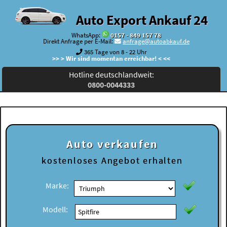
Auto Export Ankauf 24
WhatsApp:
0157 - 849 157 78
Direkt Anfrage per E-Mail:
anfrage@autoabkauf.de
365 Tage von 8 - 22 Uhr
>> > Wir sind momentan erreichbar! < <<
Hotline deutschlandweit:
0800-0044333
Auto verkaufen
kostenloses
Angebot erhalten
Marke:
Modell: