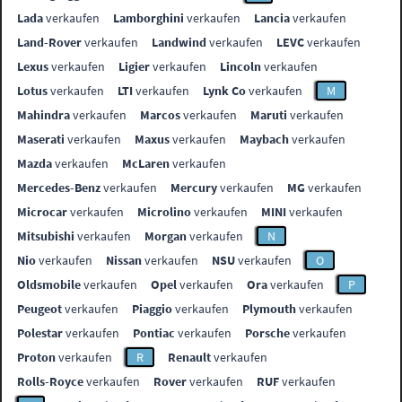
Lada
verkaufen
Lamborghini
verkaufen
Lancia
verkaufen
Land-Rover
verkaufen
Landwind
verkaufen
LEVC
verkaufen
Lexus
verkaufen
Ligier
verkaufen
Lincoln
verkaufen
Lotus
verkaufen
LTI
verkaufen
Lynk Co
verkaufen
M
Mahindra
verkaufen
Marcos
verkaufen
Maruti
verkaufen
Maserati
verkaufen
Maxus
verkaufen
Maybach
verkaufen
Mazda
verkaufen
McLaren
verkaufen
Mercedes-Benz
verkaufen
Mercury
verkaufen
MG
verkaufen
Microcar
verkaufen
Microlino
verkaufen
MINI
verkaufen
Mitsubishi
verkaufen
Morgan
verkaufen
N
Nio
verkaufen
Nissan
verkaufen
NSU
verkaufen
O
Oldsmobile
verkaufen
Opel
verkaufen
Ora
verkaufen
P
Peugeot
verkaufen
Piaggio
verkaufen
Plymouth
verkaufen
Polestar
verkaufen
Pontiac
verkaufen
Porsche
verkaufen
Proton
verkaufen
R
Renault
verkaufen
Rolls-Royce
verkaufen
Rover
verkaufen
RUF
verkaufen