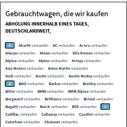
Gebrauchtwagen, die wir kaufen
ABHOLUNG INNERHALB EINES TAGES,
DEUTSCHLANDWEIT,
A
Abarth
verkaufen
AC
verkaufen
Acura
verkaufen
Aiways
verkaufen
Aixam
verkaufen
Alfa Romeo
verkaufen
Alpina
verkaufen
Alpine
verkaufen
Artega
verkaufen
Asia Motors
verkaufen
Aston Martin
verkaufen
Audi
verkaufen
Austin
verkaufen
Austin Healey
verkaufen
B
BAIC
verkaufen
Barkas
verkaufen
Bentley
verkaufen
Bitter
verkaufen
BMW
verkaufen
BMW Alpina
verkaufen
Borgward
verkaufen
Brilliance
verkaufen
Bristol
verkaufen
Bugatti
verkaufen
Buick
verkaufen
BYD
verkaufen
C
Cadillac
verkaufen
Callaway
verkaufen
Casalini
verkaufen
Caterham
verkaufen
Chatenet
verkaufen