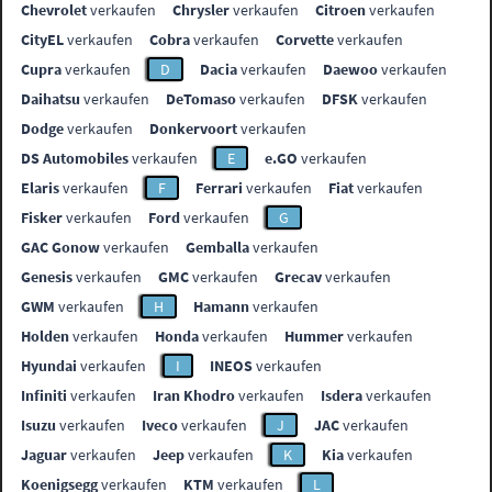
Chevrolet
verkaufen
Chrysler
verkaufen
Citroen
verkaufen
CityEL
verkaufen
Cobra
verkaufen
Corvette
verkaufen
Cupra
verkaufen
D
Dacia
verkaufen
Daewoo
verkaufen
Daihatsu
verkaufen
DeTomaso
verkaufen
DFSK
verkaufen
Dodge
verkaufen
Donkervoort
verkaufen
DS Automobiles
verkaufen
E
e.GO
verkaufen
Elaris
verkaufen
F
Ferrari
verkaufen
Fiat
verkaufen
Fisker
verkaufen
Ford
verkaufen
G
GAC Gonow
verkaufen
Gemballa
verkaufen
Genesis
verkaufen
GMC
verkaufen
Grecav
verkaufen
GWM
verkaufen
H
Hamann
verkaufen
Holden
verkaufen
Honda
verkaufen
Hummer
verkaufen
Hyundai
verkaufen
I
INEOS
verkaufen
Infiniti
verkaufen
Iran Khodro
verkaufen
Isdera
verkaufen
Isuzu
verkaufen
Iveco
verkaufen
J
JAC
verkaufen
Jaguar
verkaufen
Jeep
verkaufen
K
Kia
verkaufen
Koenigsegg
verkaufen
KTM
verkaufen
L