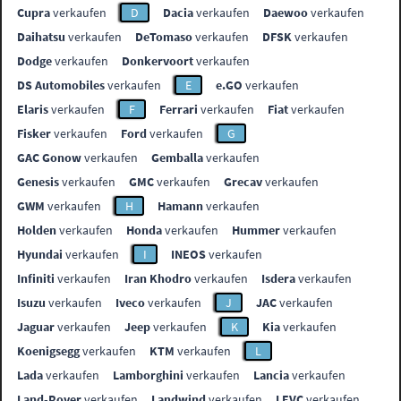
Cupra
verkaufen
D
Dacia
verkaufen
Daewoo
verkaufen
Daihatsu
verkaufen
DeTomaso
verkaufen
DFSK
verkaufen
Dodge
verkaufen
Donkervoort
verkaufen
DS Automobiles
verkaufen
E
e.GO
verkaufen
Elaris
verkaufen
F
Ferrari
verkaufen
Fiat
verkaufen
Fisker
verkaufen
Ford
verkaufen
G
GAC Gonow
verkaufen
Gemballa
verkaufen
Genesis
verkaufen
GMC
verkaufen
Grecav
verkaufen
GWM
verkaufen
H
Hamann
verkaufen
Holden
verkaufen
Honda
verkaufen
Hummer
verkaufen
Hyundai
verkaufen
I
INEOS
verkaufen
Infiniti
verkaufen
Iran Khodro
verkaufen
Isdera
verkaufen
Isuzu
verkaufen
Iveco
verkaufen
J
JAC
verkaufen
Jaguar
verkaufen
Jeep
verkaufen
K
Kia
verkaufen
Koenigsegg
verkaufen
KTM
verkaufen
L
Lada
verkaufen
Lamborghini
verkaufen
Lancia
verkaufen
Land-Rover
verkaufen
Landwind
verkaufen
LEVC
verkaufen