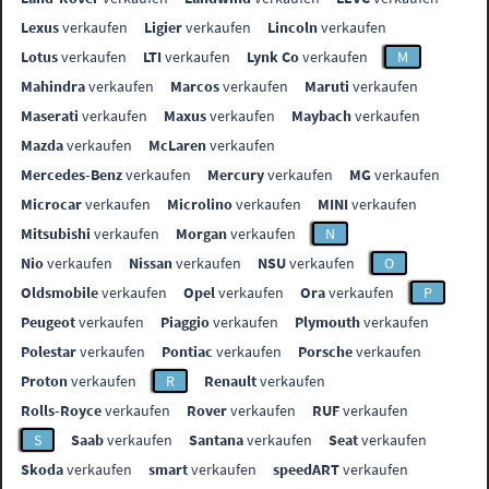
Lexus
verkaufen
Ligier
verkaufen
Lincoln
verkaufen
Lotus
verkaufen
LTI
verkaufen
Lynk Co
verkaufen
M
Mahindra
verkaufen
Marcos
verkaufen
Maruti
verkaufen
Maserati
verkaufen
Maxus
verkaufen
Maybach
verkaufen
Mazda
verkaufen
McLaren
verkaufen
Mercedes-Benz
verkaufen
Mercury
verkaufen
MG
verkaufen
Microcar
verkaufen
Microlino
verkaufen
MINI
verkaufen
Mitsubishi
verkaufen
Morgan
verkaufen
N
Nio
verkaufen
Nissan
verkaufen
NSU
verkaufen
O
Oldsmobile
verkaufen
Opel
verkaufen
Ora
verkaufen
P
Peugeot
verkaufen
Piaggio
verkaufen
Plymouth
verkaufen
Polestar
verkaufen
Pontiac
verkaufen
Porsche
verkaufen
Proton
verkaufen
R
Renault
verkaufen
Rolls-Royce
verkaufen
Rover
verkaufen
RUF
verkaufen
S
Saab
verkaufen
Santana
verkaufen
Seat
verkaufen
Skoda
verkaufen
smart
verkaufen
speedART
verkaufen