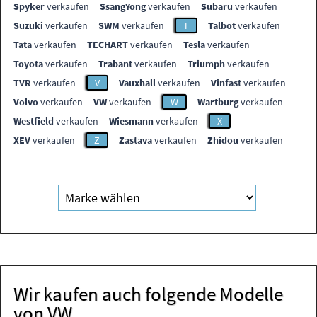
Spyker
verkaufen
SsangYong
verkaufen
Subaru
verkaufen
Suzuki
verkaufen
SWM
verkaufen
T
Talbot
verkaufen
Tata
verkaufen
TECHART
verkaufen
Tesla
verkaufen
Toyota
verkaufen
Trabant
verkaufen
Triumph
verkaufen
TVR
verkaufen
V
Vauxhall
verkaufen
Vinfast
verkaufen
Volvo
verkaufen
VW
verkaufen
W
Wartburg
verkaufen
Westfield
verkaufen
Wiesmann
verkaufen
X
XEV
verkaufen
Z
Zastava
verkaufen
Zhidou
verkaufen
Wir kaufen auch folgende Modelle
von VW