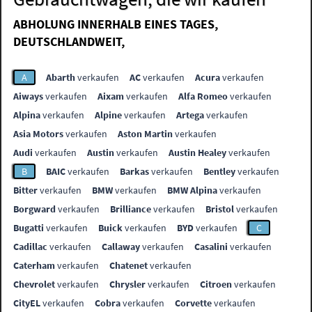
ABHOLUNG INNERHALB EINES TAGES,
DEUTSCHLANDWEIT,
A
Abarth
verkaufen
AC
verkaufen
Acura
verkaufen
Aiways
verkaufen
Aixam
verkaufen
Alfa Romeo
verkaufen
Alpina
verkaufen
Alpine
verkaufen
Artega
verkaufen
Asia Motors
verkaufen
Aston Martin
verkaufen
Audi
verkaufen
Austin
verkaufen
Austin Healey
verkaufen
B
BAIC
verkaufen
Barkas
verkaufen
Bentley
verkaufen
Bitter
verkaufen
BMW
verkaufen
BMW Alpina
verkaufen
Borgward
verkaufen
Brilliance
verkaufen
Bristol
verkaufen
Bugatti
verkaufen
Buick
verkaufen
BYD
verkaufen
C
Cadillac
verkaufen
Callaway
verkaufen
Casalini
verkaufen
Caterham
verkaufen
Chatenet
verkaufen
Chevrolet
verkaufen
Chrysler
verkaufen
Citroen
verkaufen
CityEL
verkaufen
Cobra
verkaufen
Corvette
verkaufen