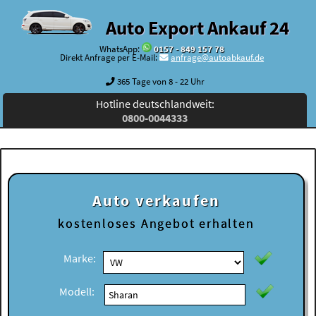
Auto Export Ankauf 24
WhatsApp:
0157 - 849 157 78
Direkt Anfrage per E-Mail:
anfrage@autoabkauf.de
365 Tage von 8 - 22 Uhr
Hotline deutschlandweit:
0800-0044333
Auto verkaufen
kostenloses
Angebot erhalten
Marke:
Modell: