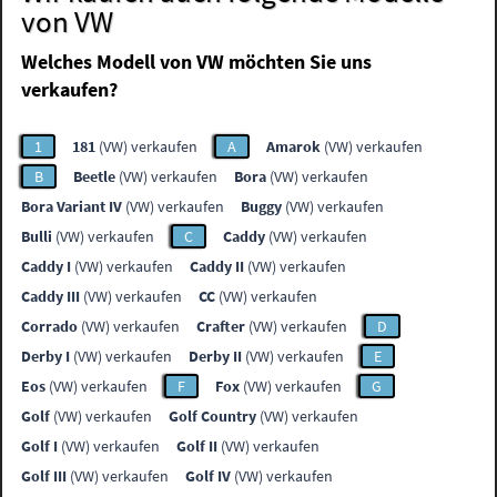
von VW
Welches Modell von VW möchten Sie uns
verkaufen?
1
181
(VW) verkaufen
A
Amarok
(VW) verkaufen
B
Beetle
(VW) verkaufen
Bora
(VW) verkaufen
Bora Variant IV
(VW) verkaufen
Buggy
(VW) verkaufen
Bulli
(VW) verkaufen
C
Caddy
(VW) verkaufen
Caddy I
(VW) verkaufen
Caddy II
(VW) verkaufen
Caddy III
(VW) verkaufen
CC
(VW) verkaufen
Corrado
(VW) verkaufen
Crafter
(VW) verkaufen
D
Derby I
(VW) verkaufen
Derby II
(VW) verkaufen
E
Eos
(VW) verkaufen
F
Fox
(VW) verkaufen
G
Golf
(VW) verkaufen
Golf Country
(VW) verkaufen
Golf I
(VW) verkaufen
Golf II
(VW) verkaufen
Golf III
(VW) verkaufen
Golf IV
(VW) verkaufen