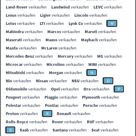
Land-Rover
verkaufen
Landwind
verkaufen
LEVC
verkaufen
Lexus
verkaufen
Ligier
verkaufen
Lincoln
verkaufen
Lotus
verkaufen
LTI
verkaufen
Lynk Co
verkaufen
M
Mahindra
verkaufen
Marcos
verkaufen
Maruti
verkaufen
Maserati
verkaufen
Maxus
verkaufen
Maybach
verkaufen
Mazda
verkaufen
McLaren
verkaufen
Mercedes-Benz
verkaufen
Mercury
verkaufen
MG
verkaufen
Microcar
verkaufen
Microlino
verkaufen
MINI
verkaufen
Mitsubishi
verkaufen
Morgan
verkaufen
N
Nio
verkaufen
Nissan
verkaufen
NSU
verkaufen
O
Oldsmobile
verkaufen
Opel
verkaufen
Ora
verkaufen
P
Peugeot
verkaufen
Piaggio
verkaufen
Plymouth
verkaufen
Polestar
verkaufen
Pontiac
verkaufen
Porsche
verkaufen
Proton
verkaufen
R
Renault
verkaufen
Rolls-Royce
verkaufen
Rover
verkaufen
RUF
verkaufen
S
Saab
verkaufen
Santana
verkaufen
Seat
verkaufen