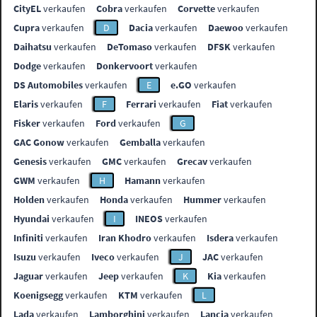
CityEL
verkaufen
Cobra
verkaufen
Corvette
verkaufen
Cupra
verkaufen
D
Dacia
verkaufen
Daewoo
verkaufen
Daihatsu
verkaufen
DeTomaso
verkaufen
DFSK
verkaufen
Dodge
verkaufen
Donkervoort
verkaufen
DS Automobiles
verkaufen
E
e.GO
verkaufen
Elaris
verkaufen
F
Ferrari
verkaufen
Fiat
verkaufen
Fisker
verkaufen
Ford
verkaufen
G
GAC Gonow
verkaufen
Gemballa
verkaufen
Genesis
verkaufen
GMC
verkaufen
Grecav
verkaufen
GWM
verkaufen
H
Hamann
verkaufen
Holden
verkaufen
Honda
verkaufen
Hummer
verkaufen
Hyundai
verkaufen
I
INEOS
verkaufen
Infiniti
verkaufen
Iran Khodro
verkaufen
Isdera
verkaufen
Isuzu
verkaufen
Iveco
verkaufen
J
JAC
verkaufen
Jaguar
verkaufen
Jeep
verkaufen
K
Kia
verkaufen
Koenigsegg
verkaufen
KTM
verkaufen
L
Lada
verkaufen
Lamborghini
verkaufen
Lancia
verkaufen