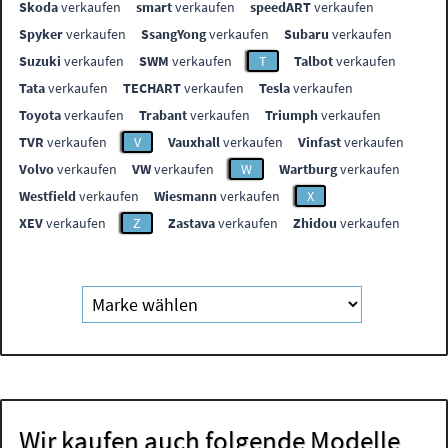
Skoda
verkaufen
smart
verkaufen
speedART
verkaufen
Spyker
verkaufen
SsangYong
verkaufen
Subaru
verkaufen
Suzuki
verkaufen
SWM
verkaufen
T
Talbot
verkaufen
Tata
verkaufen
TECHART
verkaufen
Tesla
verkaufen
Toyota
verkaufen
Trabant
verkaufen
Triumph
verkaufen
TVR
verkaufen
V
Vauxhall
verkaufen
Vinfast
verkaufen
Volvo
verkaufen
VW
verkaufen
W
Wartburg
verkaufen
Westfield
verkaufen
Wiesmann
verkaufen
X
XEV
verkaufen
Z
Zastava
verkaufen
Zhidou
verkaufen
Wir kaufen auch folgende Modelle