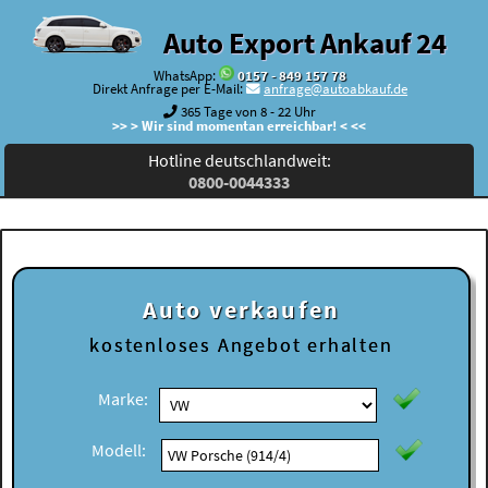
Auto Export Ankauf 24
WhatsApp:
0157 - 849 157 78
Direkt Anfrage per E-Mail:
anfrage@autoabkauf.de
365 Tage von 8 - 22 Uhr
>> > Wir sind momentan erreichbar! < <<
Hotline deutschlandweit:
0800-0044333
Auto verkaufen
kostenloses
Angebot erhalten
Marke:
Modell: