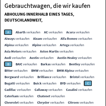
Gebrauchtwagen, die wir kaufen
ABHOLUNG INNERHALB EINES TAGES,
DEUTSCHLANDWEIT,
A
Abarth
verkaufen
AC
verkaufen
Acura
verkaufen
Aiways
verkaufen
Aixam
verkaufen
Alfa Romeo
verkaufen
Alpina
verkaufen
Alpine
verkaufen
Artega
verkaufen
Asia Motors
verkaufen
Aston Martin
verkaufen
Audi
verkaufen
Austin
verkaufen
Austin Healey
verkaufen
B
BAIC
verkaufen
Barkas
verkaufen
Bentley
verkaufen
Bitter
verkaufen
BMW
verkaufen
BMW Alpina
verkaufen
Borgward
verkaufen
Brilliance
verkaufen
Bristol
verkaufen
Bugatti
verkaufen
Buick
verkaufen
BYD
verkaufen
C
Cadillac
verkaufen
Callaway
verkaufen
Casalini
verkaufen
Caterham
verkaufen
Chatenet
verkaufen
Chevrolet
verkaufen
Chrysler
verkaufen
Citroen
verkaufen