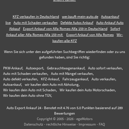
KFZ verkaufen in Deutschland
wer.kauft-mein-auto.de
Autoankauf
live
Auto mit Schaden verkaufen
Defekte Autos Ankauf
Auto-Ankauf Auto
Abkauf
Export Ankauf von Alfa Romeo Alfa 159 in Deutschland
Sofort
Ankauf aller Alfa Romeo Alfa 159 mit
Export Ankauf von Alfa Romeo
Wir-
kaufen-alle-KFZ
Wenn Sie sich unter den aufgeführten Suchbegriffen wiederfinden oder zu uns
gefunden haben, sind Sie richtig:
PKW-Ankauf,
Autoexport,
Gebrauchtwagenankauf,
Auto sofort verkaufen,
Auto mit Schaden verkaufen,
Auto mit Mängel verkaufen,
Auto defekt verkaufen,
KFZ-Ankauf,
Fahrzeugankauf,
Auto verkaufen,
Autoankauf,
wir kaufen dein Auto mit Abholung,
Wir kaufen dein Auto mit Schaden,
Wir kaufen dein Auto Motorschaden,
Wir kaufen dein Auto ohne TÜV,
Auto Export Ankauf 24
-
Benotet mit
4.76
von 5.0 Punkten basierend auf
289
Bewertungen
Copyright © 2005 - 2026 - egeMotors
Datenschutz
-
rechtliche Hinweise
-
Impressum
-
FAQ