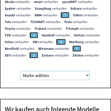
Skoda
verkaufen
smart
verkaufen
speedART
verkaufen
Spyker
verkaufen
SsangYong
verkaufen
Subaru
verkaufen
Suzuki
verkaufen
SWM
verkaufen
T
Talbot
verkaufen
Tata
verkaufen
TECHART
verkaufen
Tesla
verkaufen
Toyota
verkaufen
Trabant
verkaufen
Triumph
verkaufen
TVR
verkaufen
V
Vauxhall
verkaufen
Vinfast
verkaufen
Volvo
verkaufen
VW
verkaufen
W
Wartburg
verkaufen
Westfield
verkaufen
Wiesmann
verkaufen
X
XEV
verkaufen
Z
Zastava
verkaufen
Zhidou
verkaufen
Wir kaufen auch folgende Modelle