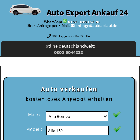
Auto Export Ankauf 24
WhatsApp:
0157 - 849 157 78
Direkt Anfrage per E-Mail:
anfrage@autoabkauf.de
365 Tage von 8 - 22 Uhr
Hotline deutschlandweit:
0800-0044333
Auto verkaufen
kostenloses
Angebot erhalten
Marke:
Modell: