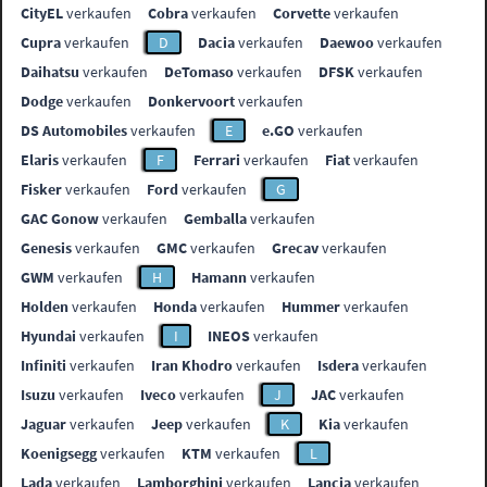
CityEL
verkaufen
Cobra
verkaufen
Corvette
verkaufen
Cupra
verkaufen
D
Dacia
verkaufen
Daewoo
verkaufen
Daihatsu
verkaufen
DeTomaso
verkaufen
DFSK
verkaufen
Dodge
verkaufen
Donkervoort
verkaufen
DS Automobiles
verkaufen
E
e.GO
verkaufen
Elaris
verkaufen
F
Ferrari
verkaufen
Fiat
verkaufen
Fisker
verkaufen
Ford
verkaufen
G
GAC Gonow
verkaufen
Gemballa
verkaufen
Genesis
verkaufen
GMC
verkaufen
Grecav
verkaufen
GWM
verkaufen
H
Hamann
verkaufen
Holden
verkaufen
Honda
verkaufen
Hummer
verkaufen
Hyundai
verkaufen
I
INEOS
verkaufen
Infiniti
verkaufen
Iran Khodro
verkaufen
Isdera
verkaufen
Isuzu
verkaufen
Iveco
verkaufen
J
JAC
verkaufen
Jaguar
verkaufen
Jeep
verkaufen
K
Kia
verkaufen
Koenigsegg
verkaufen
KTM
verkaufen
L
Lada
verkaufen
Lamborghini
verkaufen
Lancia
verkaufen