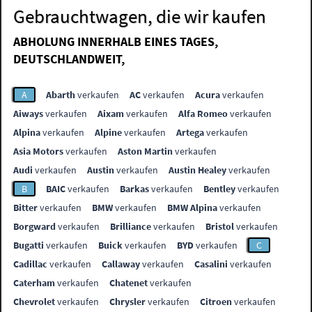
Gebrauchtwagen, die wir kaufen
ABHOLUNG INNERHALB EINES TAGES,
DEUTSCHLANDWEIT,
A
Abarth
verkaufen
AC
verkaufen
Acura
verkaufen
Aiways
verkaufen
Aixam
verkaufen
Alfa Romeo
verkaufen
Alpina
verkaufen
Alpine
verkaufen
Artega
verkaufen
Asia Motors
verkaufen
Aston Martin
verkaufen
Audi
verkaufen
Austin
verkaufen
Austin Healey
verkaufen
B
BAIC
verkaufen
Barkas
verkaufen
Bentley
verkaufen
Bitter
verkaufen
BMW
verkaufen
BMW Alpina
verkaufen
Borgward
verkaufen
Brilliance
verkaufen
Bristol
verkaufen
Bugatti
verkaufen
Buick
verkaufen
BYD
verkaufen
C
Cadillac
verkaufen
Callaway
verkaufen
Casalini
verkaufen
Caterham
verkaufen
Chatenet
verkaufen
Chevrolet
verkaufen
Chrysler
verkaufen
Citroen
verkaufen