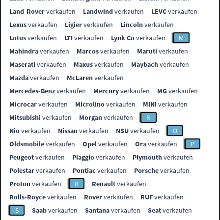
Land-Rover
verkaufen
Landwind
verkaufen
LEVC
verkaufen
Lexus
verkaufen
Ligier
verkaufen
Lincoln
verkaufen
Lotus
verkaufen
LTI
verkaufen
Lynk Co
verkaufen
M
Mahindra
verkaufen
Marcos
verkaufen
Maruti
verkaufen
Maserati
verkaufen
Maxus
verkaufen
Maybach
verkaufen
Mazda
verkaufen
McLaren
verkaufen
Mercedes-Benz
verkaufen
Mercury
verkaufen
MG
verkaufen
Microcar
verkaufen
Microlino
verkaufen
MINI
verkaufen
Mitsubishi
verkaufen
Morgan
verkaufen
N
Nio
verkaufen
Nissan
verkaufen
NSU
verkaufen
O
Oldsmobile
verkaufen
Opel
verkaufen
Ora
verkaufen
P
Peugeot
verkaufen
Piaggio
verkaufen
Plymouth
verkaufen
Polestar
verkaufen
Pontiac
verkaufen
Porsche
verkaufen
Proton
verkaufen
R
Renault
verkaufen
Rolls-Royce
verkaufen
Rover
verkaufen
RUF
verkaufen
S
Saab
verkaufen
Santana
verkaufen
Seat
verkaufen