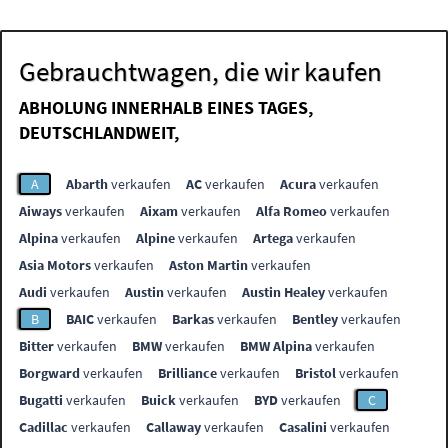
Gebrauchtwagen, die wir kaufen
ABHOLUNG INNERHALB EINES TAGES,
DEUTSCHLANDWEIT,
A
Abarth
verkaufen
AC
verkaufen
Acura
verkaufen
Aiways
verkaufen
Aixam
verkaufen
Alfa Romeo
verkaufen
Alpina
verkaufen
Alpine
verkaufen
Artega
verkaufen
Asia Motors
verkaufen
Aston Martin
verkaufen
Audi
verkaufen
Austin
verkaufen
Austin Healey
verkaufen
B
BAIC
verkaufen
Barkas
verkaufen
Bentley
verkaufen
Bitter
verkaufen
BMW
verkaufen
BMW Alpina
verkaufen
Borgward
verkaufen
Brilliance
verkaufen
Bristol
verkaufen
Bugatti
verkaufen
Buick
verkaufen
BYD
verkaufen
C
Cadillac
verkaufen
Callaway
verkaufen
Casalini
verkaufen