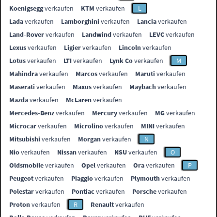
Koenigsegg
verkaufen
KTM
verkaufen
L
Lada
verkaufen
Lamborghini
verkaufen
Lancia
verkaufen
Land-Rover
verkaufen
Landwind
verkaufen
LEVC
verkaufen
Lexus
verkaufen
Ligier
verkaufen
Lincoln
verkaufen
Lotus
verkaufen
LTI
verkaufen
Lynk Co
verkaufen
M
Mahindra
verkaufen
Marcos
verkaufen
Maruti
verkaufen
Maserati
verkaufen
Maxus
verkaufen
Maybach
verkaufen
Mazda
verkaufen
McLaren
verkaufen
Mercedes-Benz
verkaufen
Mercury
verkaufen
MG
verkaufen
Microcar
verkaufen
Microlino
verkaufen
MINI
verkaufen
Mitsubishi
verkaufen
Morgan
verkaufen
N
Nio
verkaufen
Nissan
verkaufen
NSU
verkaufen
O
Oldsmobile
verkaufen
Opel
verkaufen
Ora
verkaufen
P
Peugeot
verkaufen
Piaggio
verkaufen
Plymouth
verkaufen
Polestar
verkaufen
Pontiac
verkaufen
Porsche
verkaufen
Proton
verkaufen
R
Renault
verkaufen