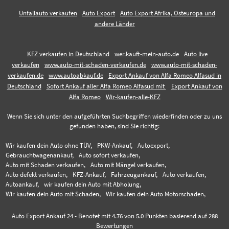
Unfallauto verkaufen
Auto Export
Auto Export Afrika, Osteuropa und
andere Länder
KFZ verkaufen in Deutschland
wer.kauft-mein-auto.de
Auto live
verkaufen
www.auto-mit-schaden-verkaufen.de
www.auto-mit-schaden-
verkaufen.de
www.autoabkauf.de
Export Ankauf von Alfa Romeo Alfasud in
Deutschland
Sofort Ankauf aller Alfa Romeo Alfasud mit
Export Ankauf von
Alfa Romeo
Wir-kaufen-alle-KFZ
Wenn Sie sich unter den aufgeführten Suchbegriffen wiederfinden oder zu uns
gefunden haben, sind Sie richtig:
Wir kaufen dein Auto ohne TÜV,
PKW-Ankauf,
Autoexport,
Gebrauchtwagenankauf,
Auto sofort verkaufen,
Auto mit Schaden verkaufen,
Auto mit Mängel verkaufen,
Auto defekt verkaufen,
KFZ-Ankauf,
Fahrzeugankauf,
Auto verkaufen,
Autoankauf,
wir kaufen dein Auto mit Abholung,
Wir kaufen dein Auto mit Schaden,
Wir kaufen dein Auto Motorschaden,
Auto Export Ankauf 24
-
Benotet mit
4.76
von 5.0 Punkten basierend auf
288
Bewertungen