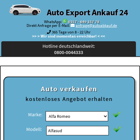
Auto Export Ankauf 24
WhatsApp:
0157 - 849 157 78
Direkt Anfrage per E-Mail:
anfrage@autoabkauf.de
365 Tage von 8 - 22 Uhr
>> > Wir sind momentan erreichbar! < <<
Hotline deutschlandweit:
0800-0044333
Auto verkaufen
kostenloses
Angebot erhalten
Marke:
Modell: