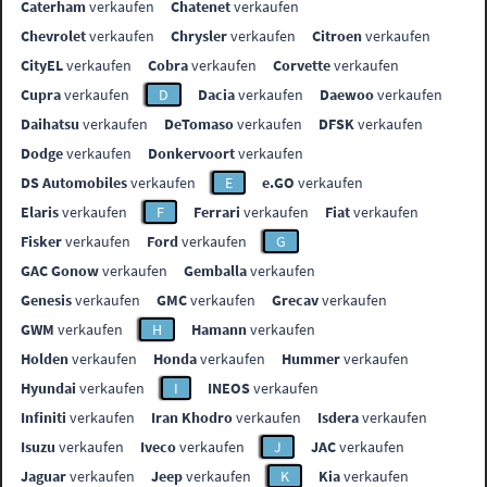
Caterham
verkaufen
Chatenet
verkaufen
Chevrolet
verkaufen
Chrysler
verkaufen
Citroen
verkaufen
CityEL
verkaufen
Cobra
verkaufen
Corvette
verkaufen
Cupra
verkaufen
D
Dacia
verkaufen
Daewoo
verkaufen
Daihatsu
verkaufen
DeTomaso
verkaufen
DFSK
verkaufen
Dodge
verkaufen
Donkervoort
verkaufen
DS Automobiles
verkaufen
E
e.GO
verkaufen
Elaris
verkaufen
F
Ferrari
verkaufen
Fiat
verkaufen
Fisker
verkaufen
Ford
verkaufen
G
GAC Gonow
verkaufen
Gemballa
verkaufen
Genesis
verkaufen
GMC
verkaufen
Grecav
verkaufen
GWM
verkaufen
H
Hamann
verkaufen
Holden
verkaufen
Honda
verkaufen
Hummer
verkaufen
Hyundai
verkaufen
I
INEOS
verkaufen
Infiniti
verkaufen
Iran Khodro
verkaufen
Isdera
verkaufen
Isuzu
verkaufen
Iveco
verkaufen
J
JAC
verkaufen
Jaguar
verkaufen
Jeep
verkaufen
K
Kia
verkaufen