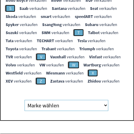
Rolls-Royce
verkaufen
Rover
verkaufen
RUF
verkaufen
S
Saab
verkaufen
Santana
verkaufen
Seat
verkaufen
Skoda
verkaufen
smart
verkaufen
speedART
verkaufen
Spyker
verkaufen
SsangYong
verkaufen
Subaru
verkaufen
Suzuki
verkaufen
SWM
verkaufen
T
Talbot
verkaufen
Tata
verkaufen
TECHART
verkaufen
Tesla
verkaufen
Toyota
verkaufen
Trabant
verkaufen
Triumph
verkaufen
TVR
verkaufen
V
Vauxhall
verkaufen
Vinfast
verkaufen
Volvo
verkaufen
VW
verkaufen
W
Wartburg
verkaufen
Westfield
verkaufen
Wiesmann
verkaufen
X
XEV
verkaufen
Z
Zastava
verkaufen
Zhidou
verkaufen