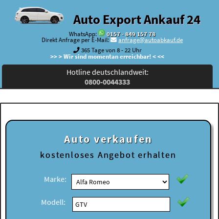
Auto Export Ankauf 24
WhatsApp:
0157 - 849 157 78
Direkt Anfrage per E-Mail:
anfrage@autoabkauf.de
365 Tage von 8 - 22 Uhr
>> > Wir sind momentan erreichbar! < <<
Hotline deutschlandweit:
0800-0044333
Auto verkaufen
kostenloses
Angebot erhalten
Marke:
Modell: