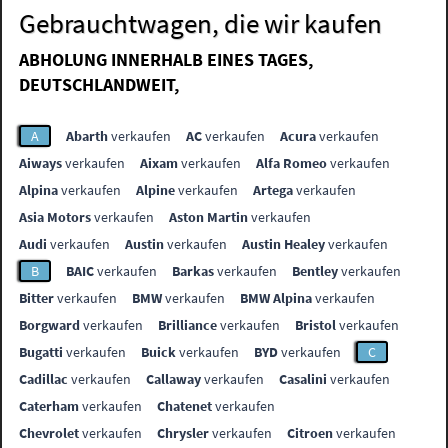
Gebrauchtwagen, die wir kaufen
ABHOLUNG INNERHALB EINES TAGES,
DEUTSCHLANDWEIT,
A
Abarth
verkaufen
AC
verkaufen
Acura
verkaufen
Aiways
verkaufen
Aixam
verkaufen
Alfa Romeo
verkaufen
Alpina
verkaufen
Alpine
verkaufen
Artega
verkaufen
Asia Motors
verkaufen
Aston Martin
verkaufen
Audi
verkaufen
Austin
verkaufen
Austin Healey
verkaufen
B
BAIC
verkaufen
Barkas
verkaufen
Bentley
verkaufen
Bitter
verkaufen
BMW
verkaufen
BMW Alpina
verkaufen
Borgward
verkaufen
Brilliance
verkaufen
Bristol
verkaufen
Bugatti
verkaufen
Buick
verkaufen
BYD
verkaufen
C
Cadillac
verkaufen
Callaway
verkaufen
Casalini
verkaufen
Caterham
verkaufen
Chatenet
verkaufen
Chevrolet
verkaufen
Chrysler
verkaufen
Citroen
verkaufen