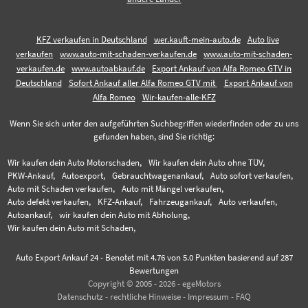
KFZ verkaufen in Deutschland
wer.kauft-mein-auto.de
Auto live
verkaufen
www.auto-mit-schaden-verkaufen.de
www.auto-mit-schaden-
verkaufen.de
www.autoabkauf.de
Export Ankauf von Alfa Romeo GTV in
Deutschland
Sofort Ankauf aller Alfa Romeo GTV mit
Export Ankauf von
Alfa Romeo
Wir-kaufen-alle-KFZ
Wenn Sie sich unter den aufgeführten Suchbegriffen wiederfinden oder zu uns
gefunden haben, sind Sie richtig:
Wir kaufen dein Auto Motorschaden,
Wir kaufen dein Auto ohne TÜV,
PKW-Ankauf,
Autoexport,
Gebrauchtwagenankauf,
Auto sofort verkaufen,
Auto mit Schaden verkaufen,
Auto mit Mängel verkaufen,
Auto defekt verkaufen,
KFZ-Ankauf,
Fahrzeugankauf,
Auto verkaufen,
Autoankauf,
wir kaufen dein Auto mit Abholung,
Wir kaufen dein Auto mit Schaden,
Auto Export Ankauf 24
-
Benotet mit
4.76
von 5.0 Punkten basierend auf
287
Bewertungen
Copyright © 2005 - 2026 - egeMotors
Datenschutz
-
rechtliche Hinweise
-
Impressum
-
FAQ