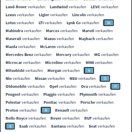
Land-Rover
verkaufen
Landwind
verkaufen
LEVC
verkaufen
Lexus
verkaufen
Ligier
verkaufen
Lincoln
verkaufen
Lotus
verkaufen
LTI
verkaufen
Lynk Co
verkaufen
M
Mahindra
verkaufen
Marcos
verkaufen
Maruti
verkaufen
Maserati
verkaufen
Maxus
verkaufen
Maybach
verkaufen
Mazda
verkaufen
McLaren
verkaufen
Mercedes-Benz
verkaufen
Mercury
verkaufen
MG
verkaufen
Microcar
verkaufen
Microlino
verkaufen
MINI
verkaufen
Mitsubishi
verkaufen
Morgan
verkaufen
N
Nio
verkaufen
Nissan
verkaufen
NSU
verkaufen
O
Oldsmobile
verkaufen
Opel
verkaufen
Ora
verkaufen
P
Peugeot
verkaufen
Piaggio
verkaufen
Plymouth
verkaufen
Polestar
verkaufen
Pontiac
verkaufen
Porsche
verkaufen
Proton
verkaufen
R
Renault
verkaufen
Rolls-Royce
verkaufen
Rover
verkaufen
RUF
verkaufen
S
Saab
verkaufen
Santana
verkaufen
Seat
verkaufen