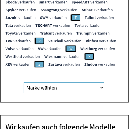
Skoda
verkaufen
smart
verkaufen
speedART
verkaufen
Spyker
verkaufen
SsangYong
verkaufen
Subaru
verkaufen
Suzuki
verkaufen
SWM
verkaufen
T
Talbot
verkaufen
Tata
verkaufen
TECHART
verkaufen
Tesla
verkaufen
Toyota
verkaufen
Trabant
verkaufen
Triumph
verkaufen
TVR
verkaufen
V
Vauxhall
verkaufen
Vinfast
verkaufen
Volvo
verkaufen
VW
verkaufen
W
Wartburg
verkaufen
Westfield
verkaufen
Wiesmann
verkaufen
X
XEV
verkaufen
Z
Zastava
verkaufen
Zhidou
verkaufen
Wir kaufen auch folgende Modelle