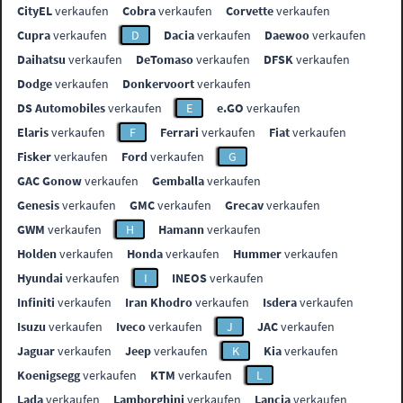
CityEL
verkaufen
Cobra
verkaufen
Corvette
verkaufen
Cupra
verkaufen
D
Dacia
verkaufen
Daewoo
verkaufen
Daihatsu
verkaufen
DeTomaso
verkaufen
DFSK
verkaufen
Dodge
verkaufen
Donkervoort
verkaufen
DS Automobiles
verkaufen
E
e.GO
verkaufen
Elaris
verkaufen
F
Ferrari
verkaufen
Fiat
verkaufen
Fisker
verkaufen
Ford
verkaufen
G
GAC Gonow
verkaufen
Gemballa
verkaufen
Genesis
verkaufen
GMC
verkaufen
Grecav
verkaufen
GWM
verkaufen
H
Hamann
verkaufen
Holden
verkaufen
Honda
verkaufen
Hummer
verkaufen
Hyundai
verkaufen
I
INEOS
verkaufen
Infiniti
verkaufen
Iran Khodro
verkaufen
Isdera
verkaufen
Isuzu
verkaufen
Iveco
verkaufen
J
JAC
verkaufen
Jaguar
verkaufen
Jeep
verkaufen
K
Kia
verkaufen
Koenigsegg
verkaufen
KTM
verkaufen
L
Lada
verkaufen
Lamborghini
verkaufen
Lancia
verkaufen