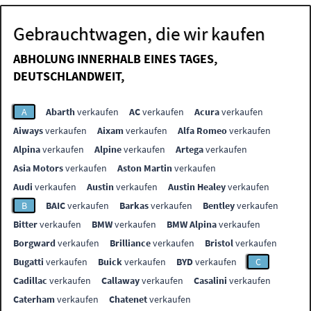
Gebrauchtwagen, die wir kaufen
ABHOLUNG INNERHALB EINES TAGES,
DEUTSCHLANDWEIT,
A
Abarth
verkaufen
AC
verkaufen
Acura
verkaufen
Aiways
verkaufen
Aixam
verkaufen
Alfa Romeo
verkaufen
Alpina
verkaufen
Alpine
verkaufen
Artega
verkaufen
Asia Motors
verkaufen
Aston Martin
verkaufen
Audi
verkaufen
Austin
verkaufen
Austin Healey
verkaufen
B
BAIC
verkaufen
Barkas
verkaufen
Bentley
verkaufen
Bitter
verkaufen
BMW
verkaufen
BMW Alpina
verkaufen
Borgward
verkaufen
Brilliance
verkaufen
Bristol
verkaufen
Bugatti
verkaufen
Buick
verkaufen
BYD
verkaufen
C
Cadillac
verkaufen
Callaway
verkaufen
Casalini
verkaufen
Caterham
verkaufen
Chatenet
verkaufen