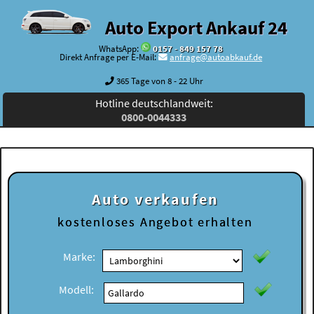
Auto Export Ankauf 24
WhatsApp:
0157 - 849 157 78
Direkt Anfrage per E-Mail:
anfrage@autoabkauf.de
365 Tage von 8 - 22 Uhr
Hotline deutschlandweit:
0800-0044333
Auto verkaufen
kostenloses
Angebot erhalten
Marke:
Modell: