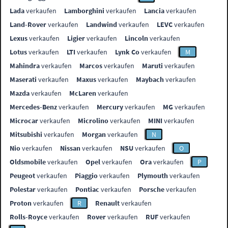
Lada
verkaufen
Lamborghini
verkaufen
Lancia
verkaufen
Land-Rover
verkaufen
Landwind
verkaufen
LEVC
verkaufen
Lexus
verkaufen
Ligier
verkaufen
Lincoln
verkaufen
Lotus
verkaufen
LTI
verkaufen
Lynk Co
verkaufen
M
Mahindra
verkaufen
Marcos
verkaufen
Maruti
verkaufen
Maserati
verkaufen
Maxus
verkaufen
Maybach
verkaufen
Mazda
verkaufen
McLaren
verkaufen
Mercedes-Benz
verkaufen
Mercury
verkaufen
MG
verkaufen
Microcar
verkaufen
Microlino
verkaufen
MINI
verkaufen
Mitsubishi
verkaufen
Morgan
verkaufen
N
Nio
verkaufen
Nissan
verkaufen
NSU
verkaufen
O
Oldsmobile
verkaufen
Opel
verkaufen
Ora
verkaufen
P
Peugeot
verkaufen
Piaggio
verkaufen
Plymouth
verkaufen
Polestar
verkaufen
Pontiac
verkaufen
Porsche
verkaufen
Proton
verkaufen
R
Renault
verkaufen
Rolls-Royce
verkaufen
Rover
verkaufen
RUF
verkaufen