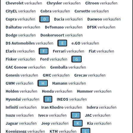
Chevrolet
verkaufen
Chrysler
verkaufen
Citroen
verkaufen
CityEL
verkaufen
Cobra
verkaufen
Corvette
verkaufen
Cupra
verkaufen
D
Dacia
verkaufen
Daewoo
verkaufen
Daihatsu
verkaufen
DeTomaso
verkaufen
DFSK
verkaufen
Dodge
verkaufen
Donkervoort
verkaufen
DS Automobiles
verkaufen
E
e.GO
verkaufen
Elaris
verkaufen
F
Ferrari
verkaufen
Fiat
verkaufen
Fisker
verkaufen
Ford
verkaufen
G
GAC Gonow
verkaufen
Gemballa
verkaufen
Genesis
verkaufen
GMC
verkaufen
Grecav
verkaufen
GWM
verkaufen
H
Hamann
verkaufen
Holden
verkaufen
Honda
verkaufen
Hummer
verkaufen
Hyundai
verkaufen
I
INEOS
verkaufen
Infiniti
verkaufen
Iran Khodro
verkaufen
Isdera
verkaufen
Isuzu
verkaufen
Iveco
verkaufen
J
JAC
verkaufen
Jaguar
verkaufen
Jeep
verkaufen
K
Kia
verkaufen
Koenigsegg
verkaufen
KTM
verkaufen
L