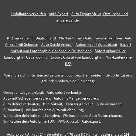
Unfallauto verkaufen
Auto Export
Auto Export Afrika, Osteuropa und
andere Länder
KFZ verkaufen in Deutschland
Wer kauft mein Auto
www.ankauf.live
Auto
Ankauf mit Schaden
Auto Defekt Ankauf
Autoankauf / Autoabkauf
Export
Ankauf von Lamborghini Gallardo in Deutschland
Sofort Ankauf aller
Lamborghini Gallardo mit
Export Ankauf von Lamborghini
Wir-kaufen-alle-
KFZ
Wenn Sie sich unter den aufgeführten Suchbegriffen wiederfinden oder zu uns
gefunden haben, sind Sie richtig:
Gebrauchtwagenankauf,
Auto sofort verkaufen,
Auto mit Schaden verkaufen,
Auto mit Mängel verkaufen,
Auto defekt verkaufen,
KFZ-Ankauf,
Fahrzeugankauf,
Auto verkaufen,
Autoankauf,
wir kaufen dein Auto mit Abholung,
Wir kaufen dein Auto mit Schaden,
Wir kaufen dein Auto Motorschaden,
Wir kaufen dein Auto ohne TÜV,
PKW-Ankauf,
Autoexport,
Auto Export Ankauf 24
-
Benotet mit
4.76
von 5.0 Punkten basierend auf
291