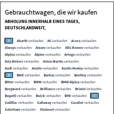
Gebrauchtwagen, die wir kaufen
ABHOLUNG INNERHALB EINES TAGES,
DEUTSCHLANDWEIT,
A
Abarth
verkaufen
AC
verkaufen
Acura
verkaufen
Aiways
verkaufen
Aixam
verkaufen
Alfa Romeo
verkaufen
Alpina
verkaufen
Alpine
verkaufen
Artega
verkaufen
Asia Motors
verkaufen
Aston Martin
verkaufen
Audi
verkaufen
Austin
verkaufen
Austin Healey
verkaufen
B
BAIC
verkaufen
Barkas
verkaufen
Bentley
verkaufen
Bitter
verkaufen
BMW
verkaufen
BMW Alpina
verkaufen
Borgward
verkaufen
Brilliance
verkaufen
Bristol
verkaufen
Bugatti
verkaufen
Buick
verkaufen
BYD
verkaufen
C
Cadillac
verkaufen
Callaway
verkaufen
Casalini
verkaufen
Caterham
verkaufen
Chatenet
verkaufen