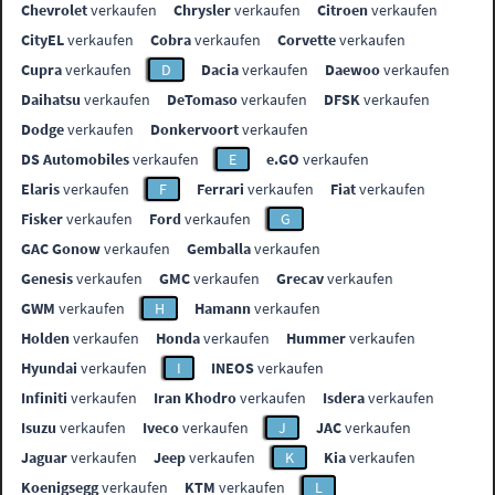
Chevrolet
verkaufen
Chrysler
verkaufen
Citroen
verkaufen
CityEL
verkaufen
Cobra
verkaufen
Corvette
verkaufen
Cupra
verkaufen
D
Dacia
verkaufen
Daewoo
verkaufen
Daihatsu
verkaufen
DeTomaso
verkaufen
DFSK
verkaufen
Dodge
verkaufen
Donkervoort
verkaufen
DS Automobiles
verkaufen
E
e.GO
verkaufen
Elaris
verkaufen
F
Ferrari
verkaufen
Fiat
verkaufen
Fisker
verkaufen
Ford
verkaufen
G
GAC Gonow
verkaufen
Gemballa
verkaufen
Genesis
verkaufen
GMC
verkaufen
Grecav
verkaufen
GWM
verkaufen
H
Hamann
verkaufen
Holden
verkaufen
Honda
verkaufen
Hummer
verkaufen
Hyundai
verkaufen
I
INEOS
verkaufen
Infiniti
verkaufen
Iran Khodro
verkaufen
Isdera
verkaufen
Isuzu
verkaufen
Iveco
verkaufen
J
JAC
verkaufen
Jaguar
verkaufen
Jeep
verkaufen
K
Kia
verkaufen
Koenigsegg
verkaufen
KTM
verkaufen
L