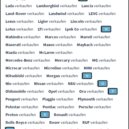
Lada
verkaufen
Lamborghini
verkaufen
Lancia
verkaufen
Land-Rover
verkaufen
Landwind
verkaufen
LEVC
verkaufen
Lexus
verkaufen
Ligier
verkaufen
Lincoln
verkaufen
Lotus
verkaufen
LTI
verkaufen
Lynk Co
verkaufen
M
Mahindra
verkaufen
Marcos
verkaufen
Maruti
verkaufen
Maserati
verkaufen
Maxus
verkaufen
Maybach
verkaufen
Mazda
verkaufen
McLaren
verkaufen
Mercedes-Benz
verkaufen
Mercury
verkaufen
MG
verkaufen
Microcar
verkaufen
Microlino
verkaufen
MINI
verkaufen
Mitsubishi
verkaufen
Morgan
verkaufen
N
Nio
verkaufen
Nissan
verkaufen
NSU
verkaufen
O
Oldsmobile
verkaufen
Opel
verkaufen
Ora
verkaufen
P
Peugeot
verkaufen
Piaggio
verkaufen
Plymouth
verkaufen
Polestar
verkaufen
Pontiac
verkaufen
Porsche
verkaufen
Proton
verkaufen
R
Renault
verkaufen
Rolls-Royce
verkaufen
Rover
verkaufen
RUF
verkaufen