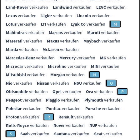
Land-Rover
verkaufen
Landwind
verkaufen
LEVC
verkaufen
Lexus
verkaufen
Ligier
verkaufen
Lincoln
verkaufen
Lotus
verkaufen
LTI
verkaufen
Lynk Co
verkaufen
M
Mahindra
verkaufen
Marcos
verkaufen
Maruti
verkaufen
Maserati
verkaufen
Maxus
verkaufen
Maybach
verkaufen
Mazda
verkaufen
McLaren
verkaufen
Mercedes-Benz
verkaufen
Mercury
verkaufen
MG
verkaufen
Microcar
verkaufen
Microlino
verkaufen
MINI
verkaufen
Mitsubishi
verkaufen
Morgan
verkaufen
N
Nio
verkaufen
Nissan
verkaufen
NSU
verkaufen
O
Oldsmobile
verkaufen
Opel
verkaufen
Ora
verkaufen
P
Peugeot
verkaufen
Piaggio
verkaufen
Plymouth
verkaufen
Polestar
verkaufen
Pontiac
verkaufen
Porsche
verkaufen
Proton
verkaufen
R
Renault
verkaufen
Rolls-Royce
verkaufen
Rover
verkaufen
RUF
verkaufen
S
Saab
verkaufen
Santana
verkaufen
Seat
verkaufen