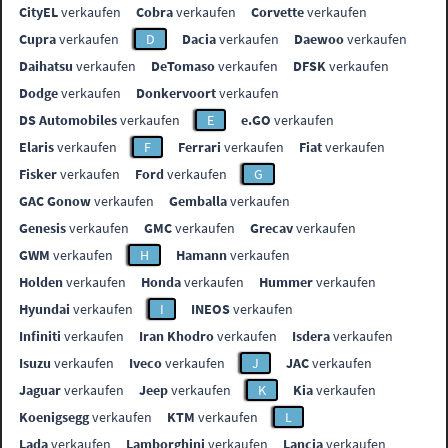
CityEL
verkaufen
Cobra
verkaufen
Corvette
verkaufen
Cupra
verkaufen
D
Dacia
verkaufen
Daewoo
verkaufen
Daihatsu
verkaufen
DeTomaso
verkaufen
DFSK
verkaufen
Dodge
verkaufen
Donkervoort
verkaufen
DS Automobiles
verkaufen
E
e.GO
verkaufen
Elaris
verkaufen
F
Ferrari
verkaufen
Fiat
verkaufen
Fisker
verkaufen
Ford
verkaufen
G
GAC Gonow
verkaufen
Gemballa
verkaufen
Genesis
verkaufen
GMC
verkaufen
Grecav
verkaufen
GWM
verkaufen
H
Hamann
verkaufen
Holden
verkaufen
Honda
verkaufen
Hummer
verkaufen
Hyundai
verkaufen
I
INEOS
verkaufen
Infiniti
verkaufen
Iran Khodro
verkaufen
Isdera
verkaufen
Isuzu
verkaufen
Iveco
verkaufen
J
JAC
verkaufen
Jaguar
verkaufen
Jeep
verkaufen
K
Kia
verkaufen
Koenigsegg
verkaufen
KTM
verkaufen
L
Lada
verkaufen
Lamborghini
verkaufen
Lancia
verkaufen