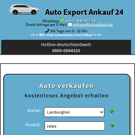
Auto Export Ankauf 24
WhatsApp:
0157 - 849 157 78
Direkt Anfrage per E-Mail:
anfrage@autoabkauf.de
365 Tage von 8 - 22 Uhr
>> > Wir sind momentan erreichbar! < <<
Hotline deutschlandweit:
0800-0044333
Auto verkaufen
kostenloses
Angebot erhalten
Marke:
Modell: