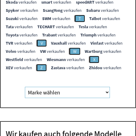
Skoda
verkaufen
smart
verkaufen
speedART
verkaufen
Spyker
verkaufen
SsangYong
verkaufen
Subaru
verkaufen
Suzuki
verkaufen
SWM
verkaufen
T
Talbot
verkaufen
Tata
verkaufen
TECHART
verkaufen
Tesla
verkaufen
Toyota
verkaufen
Trabant
verkaufen
Triumph
verkaufen
TVR
verkaufen
V
Vauxhall
verkaufen
Vinfast
verkaufen
Volvo
verkaufen
VW
verkaufen
W
Wartburg
verkaufen
Westfield
verkaufen
Wiesmann
verkaufen
X
XEV
verkaufen
Z
Zastava
verkaufen
Zhidou
verkaufen
Wir kaufen auch folgende Modelle