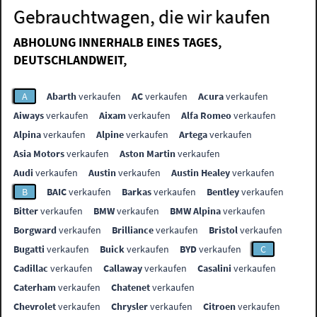
Gebrauchtwagen, die wir kaufen
ABHOLUNG INNERHALB EINES TAGES,
DEUTSCHLANDWEIT,
A
Abarth
verkaufen
AC
verkaufen
Acura
verkaufen
Aiways
verkaufen
Aixam
verkaufen
Alfa Romeo
verkaufen
Alpina
verkaufen
Alpine
verkaufen
Artega
verkaufen
Asia Motors
verkaufen
Aston Martin
verkaufen
Audi
verkaufen
Austin
verkaufen
Austin Healey
verkaufen
B
BAIC
verkaufen
Barkas
verkaufen
Bentley
verkaufen
Bitter
verkaufen
BMW
verkaufen
BMW Alpina
verkaufen
Borgward
verkaufen
Brilliance
verkaufen
Bristol
verkaufen
Bugatti
verkaufen
Buick
verkaufen
BYD
verkaufen
C
Cadillac
verkaufen
Callaway
verkaufen
Casalini
verkaufen
Caterham
verkaufen
Chatenet
verkaufen
Chevrolet
verkaufen
Chrysler
verkaufen
Citroen
verkaufen